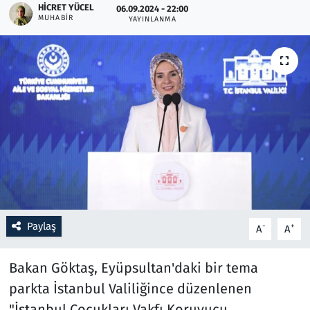
HICRET YÜCEL
06.09.2024 - 22:00
MUHABIR
YAYINLANMA
Resmi İlanlar
Rüya Tabirleri
Sağlık
Savunma Sanayi
Seçim 2023
Spor
Paylaş
-
+
A
A
Teknoloji ve Bilim
Bakan Göktaş, Eyüpsultan'daki bir tema
Televizyon
parkta İstanbul Valiliğince düzenlenen
"İstanbul Çocukları Vakfı Koruyucu