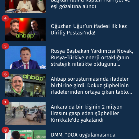
eşi gözaltına alındı
4
Oğuzhan Uğur’un ifadesi ilk kez
Diriliş Postası'nda!
5
Rusya Başbakan Yardımcısı Novak,
Rusya-Türkiye enerji ortaklığının
stratejik nitelikte olduğunu
belirtti
6
Ahbap soruşturmasında ifadeler
birbirine girdi: Dokuz şüphelinin
ifadelerinden ortaya çıkan tablo
şok etti
7
Ankara'da bir kişinin 2 milyon
lirasını gasp eden şüpheliler
Kırıkkale'de yakalandı
8
DMM, "DOA uygulamasında