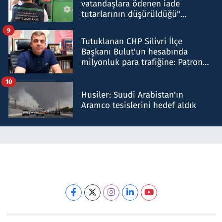
vatandaşlara ödenen iade
tutarlarının düşürüldüğü"
iddiasını yalanladı
9
Tutuklanan CHP Silivri İlçe
Başkanı Bulut'un hesabında
milyonluk para trafiğine: Patron
talimat verdi, ben gönderdim
10
Husiler: Suudi Arabistan'ın
Aramco tesislerini hedef aldık