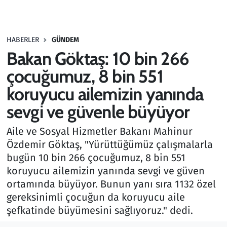
Gündem
HABERLER
GÜNDEM
Haber
Bakan Göktaş: 10 bin 266
Kültür Sanat
çocuğumuz, 8 bin 551
koruyucu ailemizin yanında
Kurumsal Haberler
sevgi ve güvenle büyüyor
Lezzet Durağı
Aile ve Sosyal Hizmetler Bakanı Mahinur
Özdemir Göktaş, "Yürüttüğümüz çalışmalarla
Memur ve Kamu
bugün 10 bin 266 çocuğumuz, 8 bin 551
koruyucu ailemizin yanında sevgi ve güven
Otomobil
ortamında büyüyor. Bunun yanı sıra 1132 özel
gereksinimli çocuğun da koruyucu aile
Oyun
şefkatinde büyümesini sağlıyoruz." dedi.
Ramazan