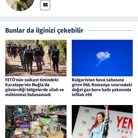
Bunlar da ilginizi çekebilir
FETÖ'nün suikast timindeki
Bulgaristan hava sahasına
Karatepe'nin Muğla'da
giren İHA, Romanya sınırındaki
gösterdiği bölgelerde silah ve
doğal gaz boru hattı yakınında
mühimmat bulunamadı
infilak etti