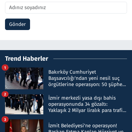
Gönder
Trend Haberler
1
Bakırköy Cumhuriyet
Başsavcılığı'ndan yeni nesil suç
örgütlerine operasyon: 50 şüpheli
hakkında gözaltı kararı
2
İzmir merkezli yasa dışı bahis
operasyonunda 34 gözaltı:
Yaklaşık 2 Milyar liralık para trafiği
tespit edildi
3
İzmit Belediyesi'ne operasyon!
Başkan Fatma Kaplan Hürriyet ve