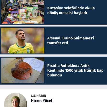
Kırtasiye sektöründe okula
dönüş mesaisi başladı
Arsenal, Bruno Guimaraes'i
transfer etti
Pisidia Antiokheia Antik
Kenti'nde 1500 yıllık litürjik kap
bulundu
MUHABIR
Hicret Yücel