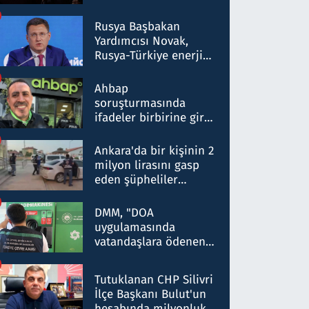
Rusya Başbakan
Yardımcısı Novak,
Rusya-Türkiye enerji
ortaklığının stratejik
nitelikte olduğunu
Ahbap
belirtti
soruşturmasında
ifadeler birbirine girdi:
Dokuz şüphelinin
ifadelerinden ortaya
Ankara'da bir kişinin 2
çıkan tablo şok etti
milyon lirasını gasp
eden şüpheliler
Kırıkkale'de yakalandı
DMM, "DOA
uygulamasında
vatandaşlara ödenen
iade tutarlarının
düşürüldüğü" iddiasını
Tutuklanan CHP Silivri
yalanladı
İlçe Başkanı Bulut'un
hesabında milyonluk