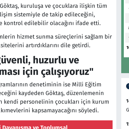
 Göktaş, kuruluşa ve çocuklara ilişkin tüm
lişim sistemiyle de takip edileceğini,
kontrol edilebilir olacağını ifade etti.
mlerin hizmet sunma süreçlerini sağlam bir
telerini artırdıklarını dile getirdi.
1
üvenli, huzurlu ve
ması için çalışıyoruz"
amlarının denetiminin ise Milli Eğitim
leceğini kaydeden Göktaş, düzenlemenin
1
n kendi personelinin çocukları için kurum
akımevlerini kapsamayacağını söyledi.
G
1
li Dayanışma ve Toplumsal