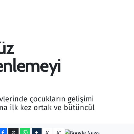
üz
zenlemeyi
lerinde çocukların gelişimi
na ilk kez ortak ve bütüncül
-
+
A
A