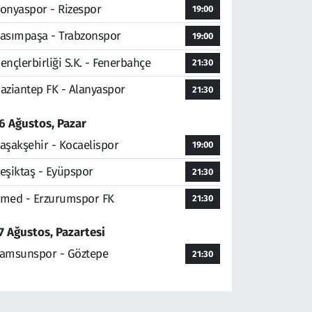
onyaspor - Rizespor
19:00
asımpaşa - Trabzonspor
19:00
ençlerbirliği S.K. - Fenerbahçe
21:30
aziantep FK - Alanyaspor
21:30
6 Ağustos, Pazar
aşakşehir - Kocaelispor
19:00
eşiktaş - Eyüpspor
21:30
med - Erzurumspor FK
21:30
7 Ağustos, Pazartesi
amsunspor - Göztepe
21:30