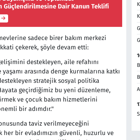
K
 Güçlendirilmesine Dair Kanun Teklifi
K
G
mevlerine sadece birer bakım merkezi
G
kati çekerek, şöyle devam etti:
1
elişimini destekleyen, aile refahını
B
le yaşamı arasında denge kurmalarına katkı
B
stekleyen stratejik sosyal politika
A
 Hayata geçirdiğimiz bu yeni düzenleme,
ndirmek ve çocuk bakım hizmetlerini
1
nemli bir adımdır."
S
konusunda taviz verilmeyeceğini
 her bir evladımızın güvenli, huzurlu ve