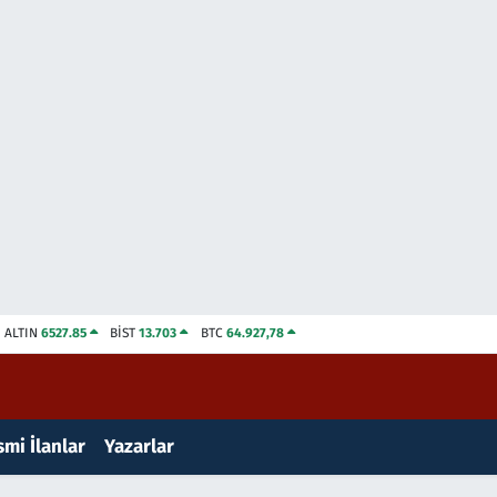
ALTIN
6527.85
BİST
13.703
BTC
64.927,78
mi İlanlar
Yazarlar