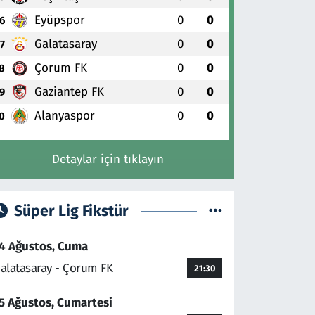
Eyüpspor
0
0
6
Galatasaray
0
0
7
Çorum FK
0
0
8
Gaziantep FK
0
0
9
Alanyaspor
0
0
0
Detaylar için tıklayın
Süper Lig Fikstür
4 Ağustos, Cuma
alatasaray - Çorum FK
21:30
5 Ağustos, Cumartesi