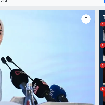
SÜRESI
1
2
3
4