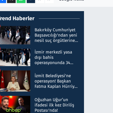
Trend Haberler
Bakırköy Cumhuriyet
Başsavcılığı'ndan yeni
nesil suç örgütlerine
operasyon: 50 şüpheli
hakkında gözaltı kararı
İzmir merkezli yasa
dışı bahis
operasyonunda 34
gözaltı: Yaklaşık 2
Milyar liralık para
İzmit Belediyesi'ne
trafiği tespit edildi
operasyon! Başkan
Fatma Kaplan Hürriyet
ve eşi gözaltına alındı
Oğuzhan Uğur’un
ifadesi ilk kez Diriliş
Postası'nda!