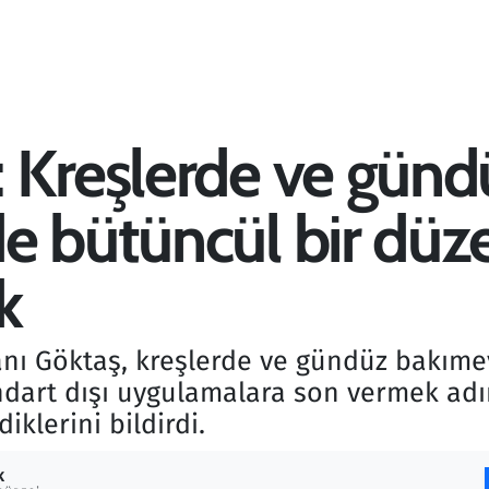
 Kreşlerde ve günd
e bütüncül bir dü
k
anı Göktaş, kreşlerde ve gündüz bakımev
andart dışı uygulamalara son vermek adı
klerini bildirdi.
K