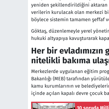
yeniden şekillendirildiğini aktaran
verilerin kurulacak olan merkezi bi
böylece sistemin tamamen şeffaf ve 
Göktaş, düzenlemeyle yerel yöneti
hukuki altyapıya kavuşturarak kapasi
Her bir evladımızın g
nitelikli bakıma ulaş
Merkezlerde uygulanan eğitim progr
Bakanlığı (MEB) tarafından yürütü
kamu kurumlarının ve belediyeleri
içinde açılan kapalı devre çocuk b
10 soruda Mil