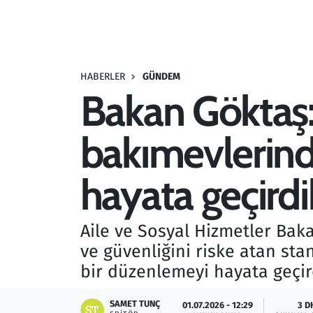
Resmi İlanlar
Rüya Tabirleri
HABERLER
GÜNDEM
Bakan Göktaş:
Sağlık
bakımevlerind
Savunma Sanayi
Seçim 2023
hayata geçirdi
Spor
Aile ve Sosyal Hizmetler Bak
Teknoloji ve Bilim
ve güvenliğini riske atan st
bir düzenlemeyi hayata geçirdi
Televizyon
SAMET TUNÇ
01.07.2026 - 12:29
3 D