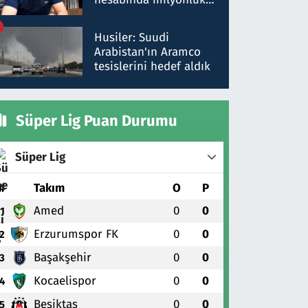
para trafiğine: Patron
talimat verdi, ben
Husiler: Suudi
gönderdim
Arabistan'ın Aramco
tesislerini hedef aldık
Süper Lig Puan Durumu
Süper Lig
#
Takım
O
P
Amed
0
0
1
Erzurumspor FK
0
0
2
Başakşehir
0
0
3
Kocaelispor
0
0
4
Beşiktaş
0
0
5