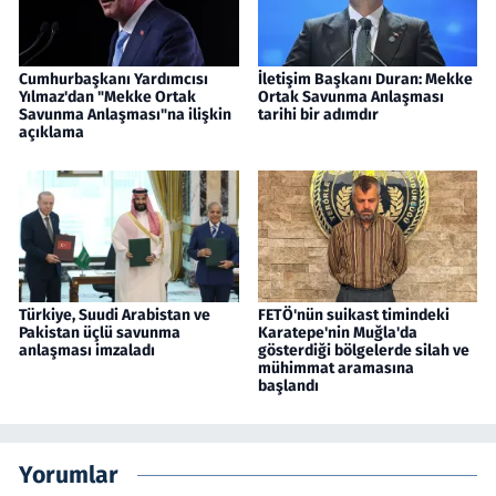
Cumhurbaşkanı Yardımcısı
İletişim Başkanı Duran: Mekke
Yılmaz'dan "Mekke Ortak
Ortak Savunma Anlaşması
Savunma Anlaşması"na ilişkin
tarihi bir adımdır
açıklama
Türkiye, Suudi Arabistan ve
FETÖ'nün suikast timindeki
Pakistan üçlü savunma
Karatepe'nin Muğla'da
anlaşması imzaladı
gösterdiği bölgelerde silah ve
mühimmat aramasına
başlandı
Yorumlar