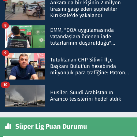
Ankara'da bir kişinin 2 milyon
lirasını gasp eden şüpheliler
Kırıkkale'de yakalandı
8
DMM, "DOA uygulamasında
vatandaşlara ödenen iade
tutarlarının düşürüldüğü"
iddiasını yalanladı
9
Tutuklanan CHP Silivri İlçe
Başkanı Bulut'un hesabında
milyonluk para trafiğine: Patron
talimat verdi, ben gönderdim
10
Husiler: Suudi Arabistan'ın
Aramco tesislerini hedef aldık
Süper Lig Puan Durumu