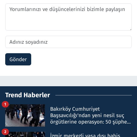
Gönder
Trend Haberler
1
Bakırköy Cumhuriyet
Başsavcılığı'ndan yeni nesil suç
örgütlerine operasyon: 50 şüpheli
hakkında gözaltı kararı
2
İzmir merkezli yasa dışı bahis