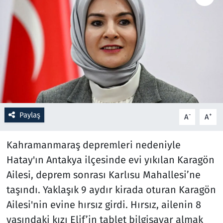
Resmi İlanlar
Rüya Tabirleri
Sağlık
Savunma Sanayi
Paylaş
-
+
A
A
Seçim 2023
Kahramanmaraş depremleri nedeniyle
Spor
Hatay'ın Antakya ilçesinde evi yıkılan Karagön
Ailesi, deprem sonrası Karlısu Mahallesi’ne
Teknoloji ve Bilim
taşındı. Yaklaşık 9 aydır kirada oturan Karagön
Televizyon
Ailesi'nin evine hırsız girdi. Hırsız, ailenin 8
yaşındaki kızı Elif’in tablet bilgisayar almak