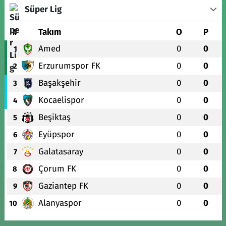
Süper Lig
#
Takım
O
P
Amed
0
0
1
Erzurumspor FK
0
0
2
Başakşehir
0
0
3
Kocaelispor
0
0
4
Beşiktaş
0
0
5
Eyüpspor
0
0
6
Galatasaray
0
0
7
Çorum FK
0
0
8
Gaziantep FK
0
0
9
Alanyaspor
0
0
10