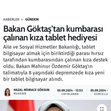
Gündem
HABERLER
GÜNDEM
Haber
Bakan Göktaş’tan kumbarası
Kültür Sanat
çalınan kıza tablet hediyesi
Aile ve Sosyal Hizmetler Bakanlığı, tablet
Kurumsal Haberler
bilgisayar almak için biriktirdiği parası hırsız
tarafından kumbarasından çalınan kıza destek
Lezzet Durağı
oldu. Bakan Mahinur Özdemir Göktaş'ın
Memur ve Kamu
talimatıyla 8 yaşındaki depremzede kıza yeni
bir tablet bilgisayar alındı.
Otomobil
HAZAL MIHRACE GÖKSUN
05.09.2024 - 12:53
05.09.2024 - 1
MUHABIR
YAYINLANMA
GÜNCELLEM
Oyun
Ramazan