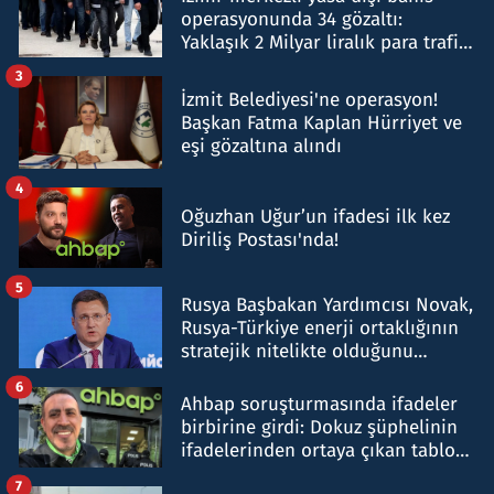
operasyonunda 34 gözaltı:
Yaklaşık 2 Milyar liralık para trafiği
tespit edildi
3
İzmit Belediyesi'ne operasyon!
Başkan Fatma Kaplan Hürriyet ve
eşi gözaltına alındı
4
Oğuzhan Uğur’un ifadesi ilk kez
Diriliş Postası'nda!
5
Rusya Başbakan Yardımcısı Novak,
Rusya-Türkiye enerji ortaklığının
stratejik nitelikte olduğunu
belirtti
6
Ahbap soruşturmasında ifadeler
birbirine girdi: Dokuz şüphelinin
ifadelerinden ortaya çıkan tablo
şok etti
7