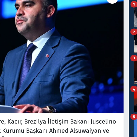
1
2
3
4
5
, Kacır, Brezilya İletişim Bakanı Juscelino
let Kurumu Başkanı Ahmed Alsuwaiyan ve