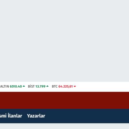
ALTIN
6510.40
BİST
13.799
BTC
64.225,61
mi İlanlar
Yazarlar