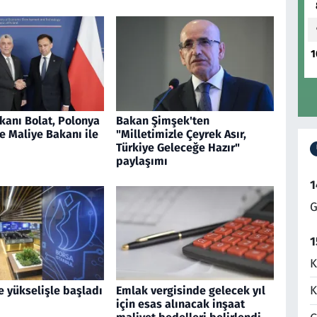
1
kanı Bolat, Polonya
Bakan Şimşek'ten
e Maliye Bakanı ile
"Milletimizle Çeyrek Asır,
Türkiye Geleceğe Hazır"
paylaşımı
1
G
1
K
K
e yükselişle başladı
Emlak vergisinde gelecek yıl
için esas alınacak inşaat