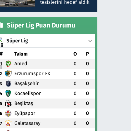
tesislerini hedef aldık
Süper Lig Puan Durumu
Süper Lig
#
Takım
O
P
Amed
0
0
1
Erzurumspor FK
0
0
2
Başakşehir
0
0
3
Kocaelispor
0
0
4
Beşiktaş
0
0
5
Eyüpspor
0
0
6
Galatasaray
0
0
7