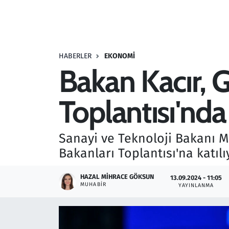
Resmi İlanlar
Rüya Tabirleri
HABERLER
EKONOMI
Bakan Kacır, 
Sağlık
Toplantısı'nd
Savunma Sanayi
Seçim 2023
Sanayi ve Teknoloji Bakanı Me
Bakanları Toplantısı'na katılı
Spor
HAZAL MIHRACE GÖKSUN
13.09.2024 - 11:05
Teknoloji ve Bilim
MUHABIR
YAYINLANMA
Televizyon