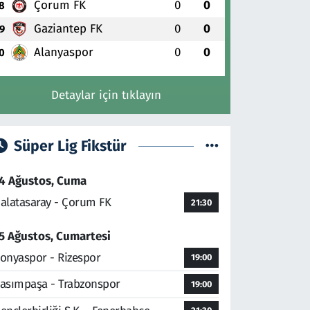
Çorum FK
0
0
8
Gaziantep FK
0
0
9
Alanyaspor
0
0
0
Detaylar için tıklayın
Süper Lig Fikstür
4 Ağustos, Cuma
alatasaray - Çorum FK
21:30
5 Ağustos, Cumartesi
onyaspor - Rizespor
19:00
asımpaşa - Trabzonspor
19:00