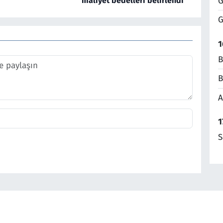
maliyet bedelleri belirlendi
G
G
1
B
B
A
1
S