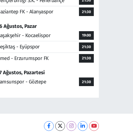
ençlerbirliği S.K. - Fenerbahçe
21:30
aziantep FK - Alanyaspor
21:30
6 Ağustos, Pazar
aşakşehir - Kocaelispor
19:00
eşiktaş - Eyüpspor
21:30
med - Erzurumspor FK
21:30
7 Ağustos, Pazartesi
amsunspor - Göztepe
21:30