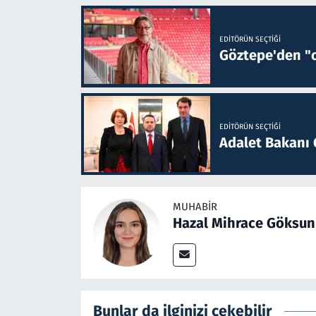
EDITÖRÜN SEÇTIĞI
Göztepe'den "o
EDITÖRÜN SEÇTIĞI
Adalet Bakanı 
MUHABIR
Hazal Mihrace Göksun
Bunlar da ilginizi çekebilir