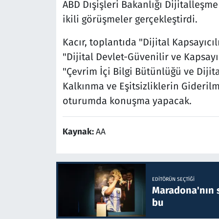
ABD Dışişleri Bakanlığı Dijitalleşme
ikili görüşmeler gerçekleştirdi.
Kacır, toplantıda "Dijital Kapsayıcıl
"Dijital Devlet-Güvenilir ve Kapsayı
"Çevrim İçi Bilgi Bütünlüğü ve Diji
Kalkınma ve Eşitsizliklerin Giderilm
oturumda konuşma yapacak.
Kaynak:
AA
EDITÖRÜN SEÇTIĞI
Maradona'nın s
bu