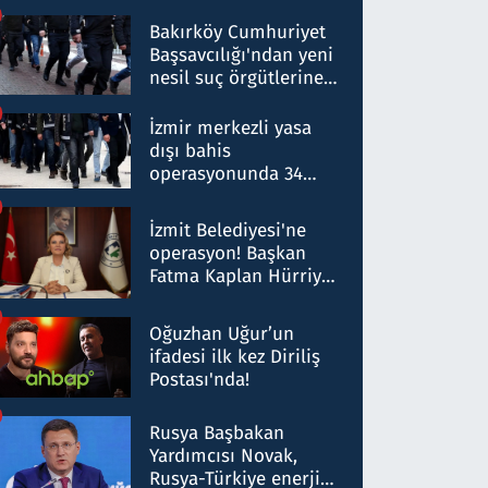
Bakırköy Cumhuriyet
Başsavcılığı'ndan yeni
nesil suç örgütlerine
operasyon: 50 şüpheli
hakkında gözaltı kararı
İzmir merkezli yasa
dışı bahis
operasyonunda 34
gözaltı: Yaklaşık 2
Milyar liralık para
İzmit Belediyesi'ne
trafiği tespit edildi
operasyon! Başkan
Fatma Kaplan Hürriyet
ve eşi gözaltına alındı
Oğuzhan Uğur’un
ifadesi ilk kez Diriliş
Postası'nda!
Rusya Başbakan
Yardımcısı Novak,
Rusya-Türkiye enerji