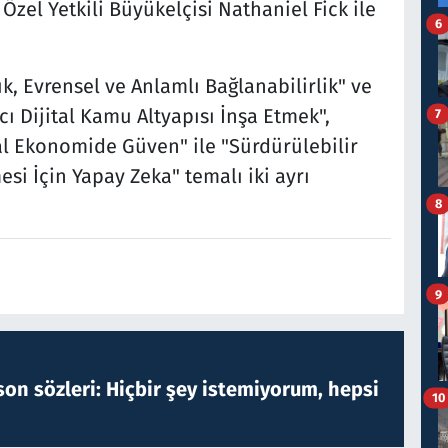
 Özel Yetkili Büyükelçisi Nathaniel Fick ile
6
ık, Evrensel ve Anlamlı Bağlanabilirlik" ve
cı Dijital Kamu Altyapısı İnşa Etmek",
7
tal Ekonomide Güven" ile "Sürdürülebilir
esi İçin Yapay Zeka" temalı iki ayrı
8
9
on sözleri: Hiçbir şey istemiyorum, hepsi
10