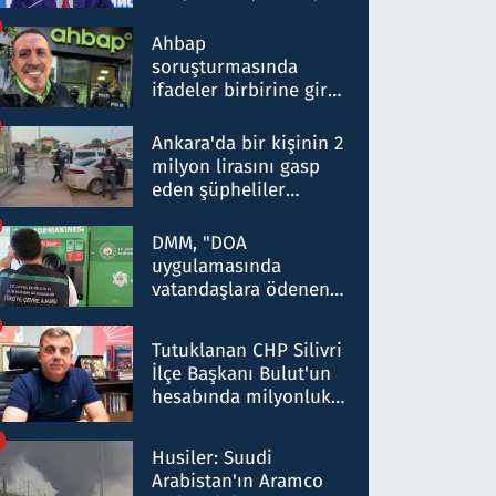
ortaklığının stratejik
nitelikte olduğunu
Ahbap
belirtti
soruşturmasında
ifadeler birbirine girdi:
Dokuz şüphelinin
ifadelerinden ortaya
Ankara'da bir kişinin 2
çıkan tablo şok etti
milyon lirasını gasp
eden şüpheliler
Kırıkkale'de yakalandı
DMM, "DOA
uygulamasında
vatandaşlara ödenen
iade tutarlarının
düşürüldüğü" iddiasını
Tutuklanan CHP Silivri
yalanladı
İlçe Başkanı Bulut'un
hesabında milyonluk
para trafiğine: Patron
talimat verdi, ben
Husiler: Suudi
gönderdim
Arabistan'ın Aramco