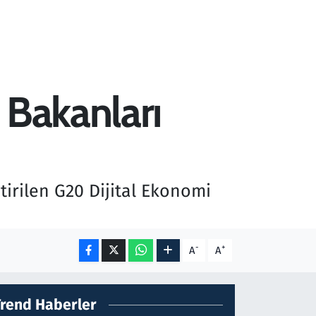
 Bakanları
tirilen G20 Dijital Ekonomi
-
+
A
A
Trend Haberler