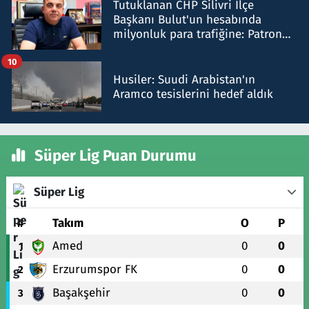
Tutuklanan CHP Silivri İlçe
Başkanı Bulut'un hesabında
milyonluk para trafiğine: Patron
talimat verdi, ben gönderdim
10
Husiler: Suudi Arabistan'ın
Aramco tesislerini hedef aldık
Süper Lig Puan Durumu
Süper Lig
#
Takım
O
P
Amed
0
0
1
Erzurumspor FK
0
0
2
Başakşehir
0
0
3