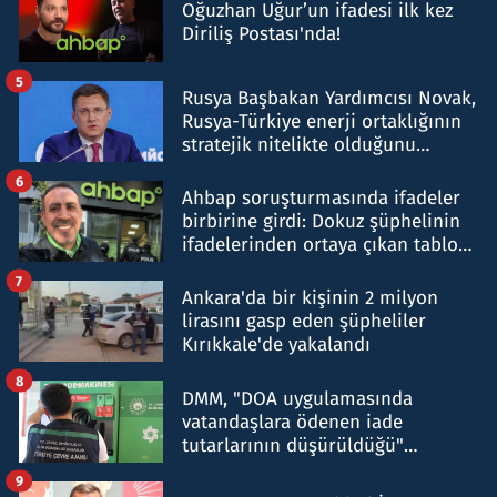
Oğuzhan Uğur’un ifadesi ilk kez
Diriliş Postası'nda!
5
Rusya Başbakan Yardımcısı Novak,
Rusya-Türkiye enerji ortaklığının
stratejik nitelikte olduğunu
belirtti
6
Ahbap soruşturmasında ifadeler
birbirine girdi: Dokuz şüphelinin
ifadelerinden ortaya çıkan tablo
şok etti
7
Ankara'da bir kişinin 2 milyon
lirasını gasp eden şüpheliler
Kırıkkale'de yakalandı
8
DMM, "DOA uygulamasında
vatandaşlara ödenen iade
tutarlarının düşürüldüğü"
iddiasını yalanladı
9