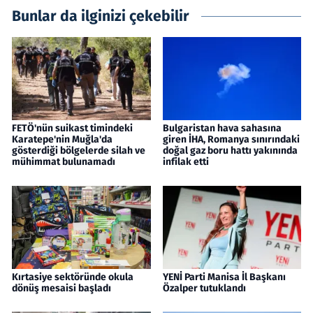
Bunlar da ilginizi çekebilir
FETÖ'nün suikast timindeki
Bulgaristan hava sahasına
Karatepe'nin Muğla'da
giren İHA, Romanya sınırındaki
gösterdiği bölgelerde silah ve
doğal gaz boru hattı yakınında
mühimmat bulunamadı
infilak etti
Kırtasiye sektöründe okula
YENİ Parti Manisa İl Başkanı
dönüş mesaisi başladı
Özalper tutuklandı