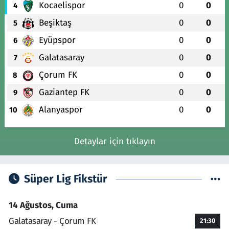
Kocaelispor
0
0
4
Beşiktaş
0
0
5
Eyüpspor
0
0
6
Galatasaray
0
0
7
Çorum FK
0
0
8
Gaziantep FK
0
0
9
Alanyaspor
0
0
10
Detaylar için tıklayın
Süper Lig Fikstür
14 Ağustos, Cuma
Galatasaray - Çorum FK
21:30