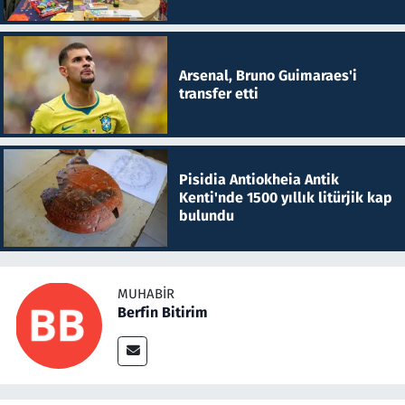
Arsenal, Bruno Guimaraes'i
transfer etti
Pisidia Antiokheia Antik
Kenti'nde 1500 yıllık litürjik kap
bulundu
MUHABIR
Berfin Bitirim