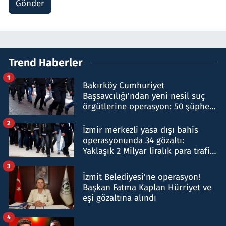
Gönder
Trend Haberler
1
Bakırköy Cumhuriyet
Başsavcılığı'ndan yeni nesil suç
örgütlerine operasyon: 50 şüpheli
hakkında gözaltı kararı
2
İzmir merkezli yasa dışı bahis
operasyonunda 34 gözaltı:
Yaklaşık 2 Milyar liralık para trafiği
tespit edildi
3
İzmit Belediyesi'ne operasyon!
Başkan Fatma Kaplan Hürriyet ve
eşi gözaltına alındı
4