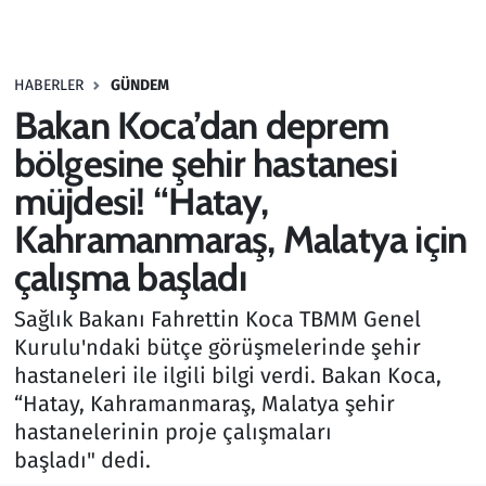
Gündem
HABERLER
GÜNDEM
Haber
Bakan Koca’dan deprem
Kültür Sanat
bölgesine şehir hastanesi
müjdesi! “Hatay,
Kurumsal Haberler
Kahramanmaraş, Malatya için
Lezzet Durağı
çalışma başladı
Memur ve Kamu
Sağlık Bakanı Fahrettin Koca TBMM Genel
Kurulu'ndaki bütçe görüşmelerinde şehir
Otomobil
hastaneleri ile ilgili bilgi verdi. Bakan Koca,
“Hatay, Kahramanmaraş, Malatya şehir
Oyun
hastanelerinin proje çalışmaları
başladı" dedi.
Ramazan