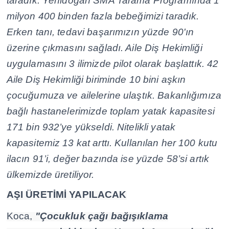
taradık. Yenidoğan SMA Tarama Programında 1
milyon 400 binden fazla bebeğimizi taradık.
Erken tanı, tedavi başarımızın yüzde 90'ın
üzerine çıkmasını sağladı. Aile Diş Hekimliği
uygulamasını 3 ilimizde pilot olarak başlattık. 42
Aile Diş Hekimliği biriminde 10 bini aşkın
çocuğumuza ve ailelerine ulaştık. Bakanlığımıza
bağlı hastanelerimizde toplam yatak kapasitesi
171 bin 932’ye yükseldi. Nitelikli yatak
kapasitemiz 13 kat arttı. Kullanılan her 100 kutu
ilacın 91’i, değer bazında ise yüzde 58’si artık
ülkemizde üretiliyor.
AŞI ÜRETİMİ YAPILACAK
Koca,
"Çocukluk çağı bağışıklama