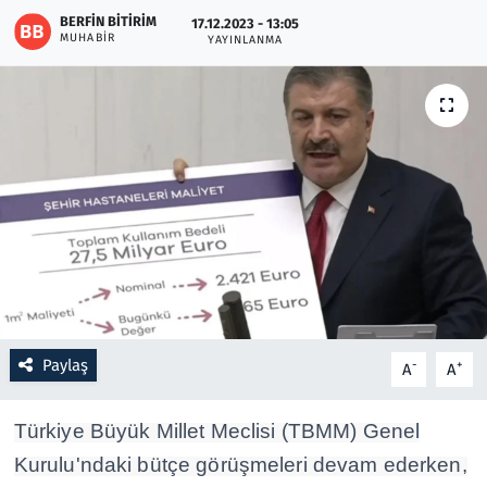
BERFIN BITIRIM
17.12.2023 - 13:05
MUHABIR
YAYINLANMA
Resmi İlanlar
Rüya Tabirleri
Sağlık
Savunma Sanayi
Seçim 2023
Spor
Paylaş
-
+
A
A
Teknoloji ve Bilim
Türkiye Büyük Millet Meclisi (TBMM) Genel
Televizyon
Kurulu'ndaki bütçe görüşmeleri devam ederken,