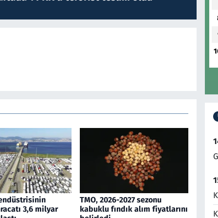
1
1
G
1
K
endüstrisinin
TMO, 2026-2027 sezonu
acatı 3,6 milyar
kabuklu fındık alım fiyatlarını
K