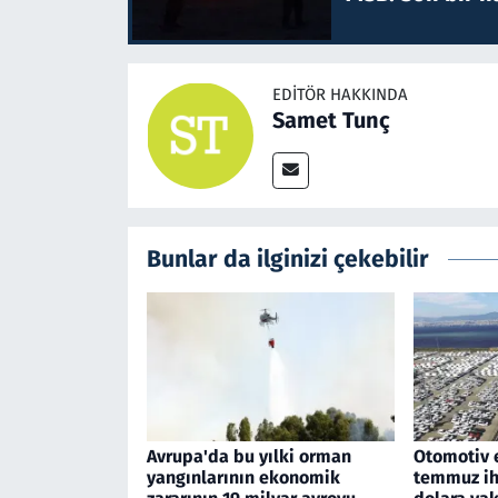
EDITÖR HAKKINDA
Samet Tunç
Bunlar da ilginizi çekebilir
Avrupa'da bu yılki orman
Otomotiv 
yangınlarının ekonomik
temmuz ihr