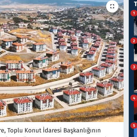
1
2
3
4
5
e, Toplu Konut İdaresi Başkanlığının