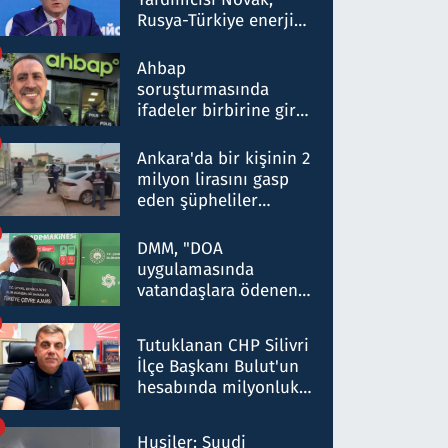
Rusya-Türkiye enerji
ortaklığının stratejik
nitelikte olduğunu
Ahbap
belirtti
soruşturmasında
ifadeler birbirine girdi:
Dokuz şüphelinin
ifadelerinden ortaya
Ankara'da bir kişinin 2
çıkan tablo şok etti
milyon lirasını gasp
eden şüpheliler
Kırıkkale'de yakalandı
DMM, "DOA
uygulamasında
vatandaşlara ödenen
iade tutarlarının
düşürüldüğü" iddiasını
Tutuklanan CHP Silivri
yalanladı
İlçe Başkanı Bulut'un
hesabında milyonluk
para trafiğine: Patron
talimat verdi, ben
Husiler: Suudi