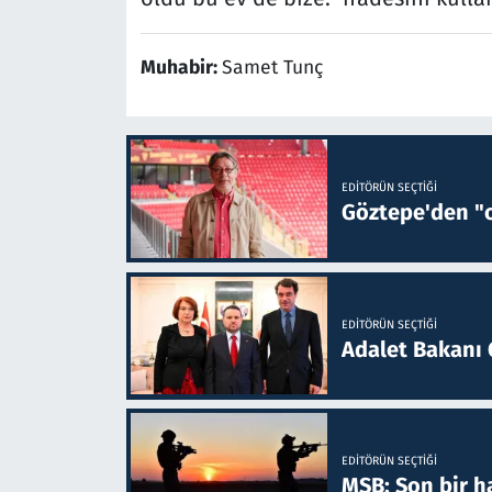
Muhabir:
Samet Tunç
EDITÖRÜN SEÇTIĞI
Göztepe'den "o
EDITÖRÜN SEÇTIĞI
Adalet Bakanı 
EDITÖRÜN SEÇTIĞI
MSB: Son bir ha