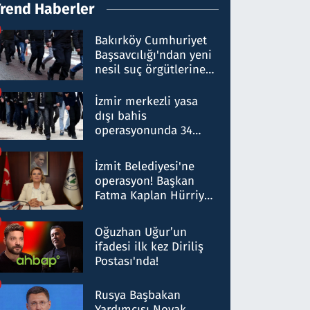
Trend Haberler
Bakırköy Cumhuriyet
Başsavcılığı'ndan yeni
nesil suç örgütlerine
operasyon: 50 şüpheli
hakkında gözaltı kararı
İzmir merkezli yasa
dışı bahis
operasyonunda 34
gözaltı: Yaklaşık 2
Milyar liralık para
İzmit Belediyesi'ne
trafiği tespit edildi
operasyon! Başkan
Fatma Kaplan Hürriyet
ve eşi gözaltına alındı
Oğuzhan Uğur’un
ifadesi ilk kez Diriliş
Postası'nda!
Rusya Başbakan
Yardımcısı Novak,