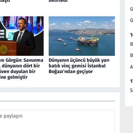
laştı
belirledi
G
G
1
B
B
nı Görgün: Savunma
Dünyanın üçüncü büyük yarı
 dünyanın dört bir
batık vinç gemisi İstanbul
A
üven duyulan bir
Boğazı'ndan geçiyor
ine gelmiştir
1
S