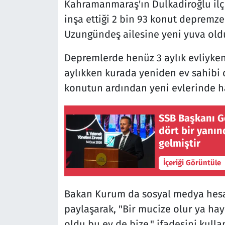
Kahramanmaraş'ın Dulkadiroğlu ilç
inşa ettiği 2 bin 93 konut depremze
Uzungündeş ailesine yeni yuva old
Depremlerde henüz 3 aylık evliyken 
aylıkken kurada yeniden ev sahibi ol
konutun ardından yeni evlerinde h
SSB Başkanı G
dört bir yanı
gelmiştir
İçeriği Görüntüle
Bakan Kurum da sosyal medya hesa
paylaşarak, "Bir mucize olur ya hay
oldu bu ev de bize." ifadesini kulla