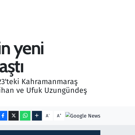
n yeni
aştı
2023'teki Kahramanmaraş
slihan ve Ufuk Uzungündeş
-
+
A
A