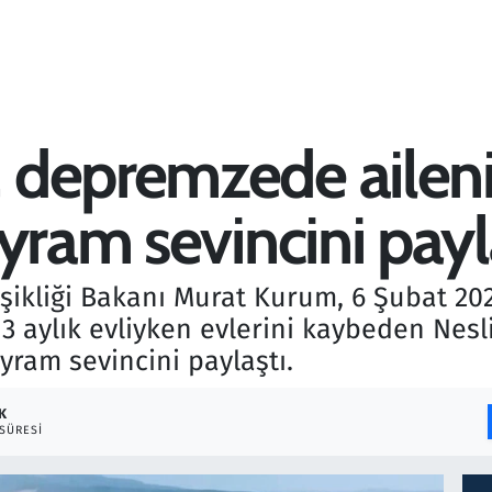
 depremzede aileni
yram sevincini payl
eğişikliği Bakanı Murat Kurum, 6 Şubat 
3 aylık evliyken evlerini kaybeden Ne
ayram sevincini paylaştı.
K
SÜRESI