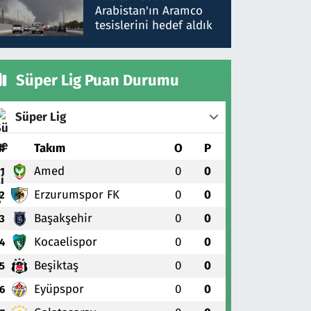
gönderdim
Arabistan'ın Aramco
tesislerini hedef aldık
Süper Lig Puan Durumu
Süper Lig
#
Takım
O
P
Amed
0
0
1
Erzurumspor FK
0
0
2
Başakşehir
0
0
3
Kocaelispor
0
0
4
Beşiktaş
0
0
5
Eyüpspor
0
0
6