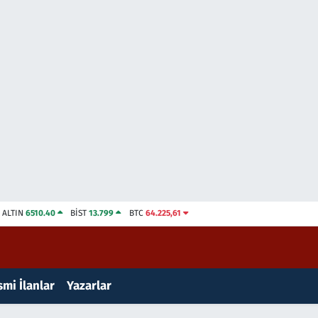
ALTIN
6510.40
BİST
13.799
BTC
64.225,61
mi İlanlar
Yazarlar