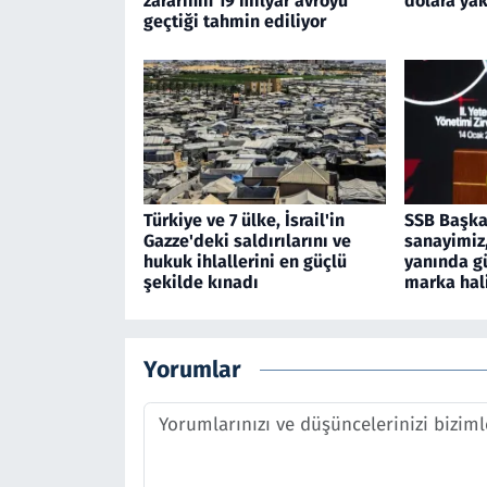
zararının 19 milyar avroyu
dolara yak
geçtiği tahmin ediliyor
Türkiye ve 7 ülke, İsrail'in
SSB Başka
Gazze'deki saldırılarını ve
sanayimiz,
hukuk ihlallerini en güçlü
yanında g
şekilde kınadı
marka hal
Yorumlar