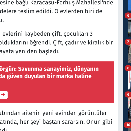
esine bağlı Karacasu-Ferhuş Mahallesi'nde
delere teslim edildi. O evlerden biri de
6
u.
evlerini kaybeden çift, çocukları 3
duklarını öğrendi. Çift, çadır ve kiralık bir
7
ayata yeniden başladı.
örgün: Savunma sanayimiz, dünyanın
8
nda güven duyulan bir marka haline
9
bından ailenin yeni evinden görüntüler
atında, her şeyi baştan sararsın. Onun gibi
10
ndı.