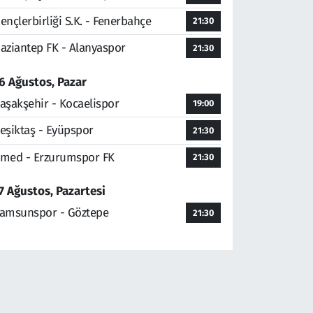
ençlerbirliği S.K. - Fenerbahçe
21:30
aziantep FK - Alanyaspor
21:30
6 Ağustos, Pazar
aşakşehir - Kocaelispor
19:00
eşiktaş - Eyüpspor
21:30
med - Erzurumspor FK
21:30
7 Ağustos, Pazartesi
amsunspor - Göztepe
21:30