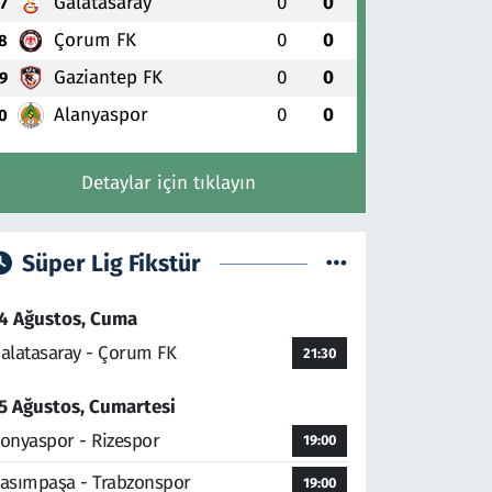
Galatasaray
0
0
7
Çorum FK
0
0
8
Gaziantep FK
0
0
9
Alanyaspor
0
0
0
Detaylar için tıklayın
Süper Lig Fikstür
4 Ağustos, Cuma
alatasaray - Çorum FK
21:30
5 Ağustos, Cumartesi
onyaspor - Rizespor
19:00
asımpaşa - Trabzonspor
19:00