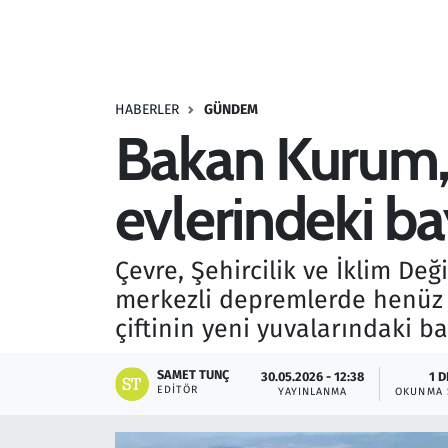
Resmi İlanlar
Rüya Tabirleri
HABERLER
GÜNDEM
Bakan Kurum,
Sağlık
evlerindeki ba
Savunma Sanayi
Seçim 2023
Çevre, Şehircilik ve İklim D
merkezli depremlerde henüz 
Spor
çiftinin yeni yuvalarındaki b
Teknoloji ve Bilim
SAMET TUNÇ
30.05.2026 - 12:38
1 D
EDITÖR
YAYINLANMA
OKUNMA 
Televizyon