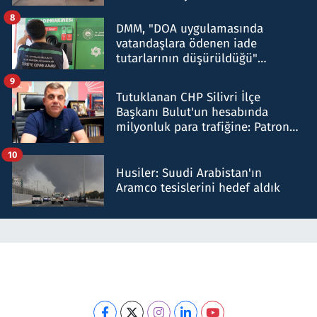
8
DMM, "DOA uygulamasında
vatandaşlara ödenen iade
tutarlarının düşürüldüğü"
iddiasını yalanladı
9
Tutuklanan CHP Silivri İlçe
Başkanı Bulut'un hesabında
milyonluk para trafiğine: Patron
talimat verdi, ben gönderdim
10
Husiler: Suudi Arabistan'ın
Aramco tesislerini hedef aldık