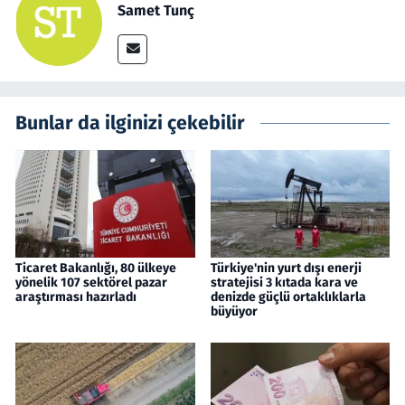
Samet Tunç
Bunlar da ilginizi çekebilir
Ticaret Bakanlığı, 80 ülkeye
Türkiye'nin yurt dışı enerji
yönelik 107 sektörel pazar
stratejisi 3 kıtada kara ve
araştırması hazırladı
denizde güçlü ortaklıklarla
büyüyor