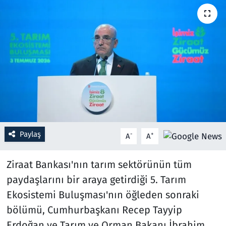
Resmi İlanlar
Rüya Tabirleri
Sağlık
Savunma Sanayi
Seçim 2023
Paylaş
-
+
A
A
Spor
Ziraat Bankası'nın tarım sektörünün tüm
Teknoloji ve Bilim
paydaşlarını bir araya getirdiği 5. Tarım
Ekosistemi Buluşması'nın öğleden sonraki
Televizyon
bölümü, Cumhurbaşkanı Recep Tayyip
Erdoğan ve Tarım ve Orman Bakanı İbrahim