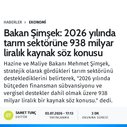
Gündem
HABERLER
EKONOMI
Haber
Bakan Şimşek: 2026 yılında
Kültür Sanat
tarım sektörüne 938 milyar
liralık kaynak söz konusu
Kurumsal Haberler
Hazine ve Maliye Bakanı Mehmet Şimşek,
Lezzet Durağı
stratejik olarak gördükleri tarım sektörünü
desteklediklerini belirterek, "2026 yılında
Memur ve Kamu
bütçeden finansman sübvansiyonu ve
vergisel destekler dahil olmak üzere 938
Otomobil
milyar liralık bir kaynak söz konusu." dedi.
Oyun
SAMET TUNÇ
03.07.2026 - 17:13
3 DK
EDITÖR
YAYINLANMA
OKUNMA SÜRESI
Ramazan