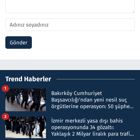
Gönder
Trend Haberler
1
Bakırköy Cumhuriyet
Başsavcılığı'ndan yeni nesil suç
örgütlerine operasyon: 50 şüpheli
hakkında gözaltı kararı
2
İzmir merkezli yasa dışı bahis
operasyonunda 34 gözaltı:
Yaklaşık 2 Milyar liralık para trafiği