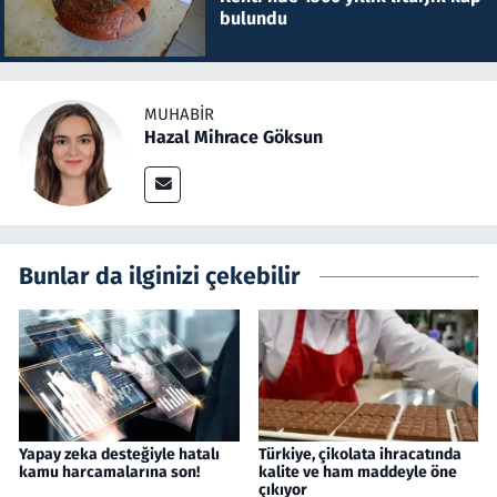
bulundu
MUHABIR
Hazal Mihrace Göksun
Bunlar da ilginizi çekebilir
Yapay zeka desteğiyle hatalı
Türkiye, çikolata ihracatında
kamu harcamalarına son!
kalite ve ham maddeyle öne
çıkıyor