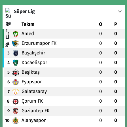
Süper Lig
#
Takım
O
P
Amed
0
0
1
Erzurumspor FK
0
0
2
Başakşehir
0
0
3
Kocaelispor
0
0
4
Beşiktaş
0
0
5
Eyüpspor
0
0
6
Galatasaray
0
0
7
Çorum FK
0
0
8
Gaziantep FK
0
0
9
Alanyaspor
0
0
10