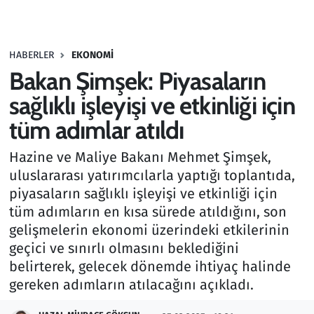
Gündem
HABERLER
EKONOMI
Haber
Bakan Şimşek: Piyasaların
Kültür Sanat
sağlıklı işleyişi ve etkinliği için
tüm adımlar atıldı
Kurumsal Haberler
Hazine ve Maliye Bakanı Mehmet Şimşek,
Lezzet Durağı
uluslararası yatırımcılarla yaptığı toplantıda,
piyasaların sağlıklı işleyişi ve etkinliği için
Memur ve Kamu
tüm adımların en kısa sürede atıldığını, son
gelişmelerin ekonomi üzerindeki etkilerinin
Otomobil
geçici ve sınırlı olmasını beklediğini
belirterek, gelecek dönemde ihtiyaç halinde
Oyun
gereken adımların atılacağını açıkladı.
Ramazan