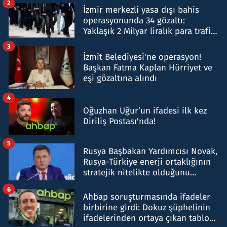
2
İzmir merkezli yasa dışı bahis
operasyonunda 34 gözaltı:
Yaklaşık 2 Milyar liralık para trafiği
tespit edildi
3
İzmit Belediyesi'ne operasyon!
Başkan Fatma Kaplan Hürriyet ve
eşi gözaltına alındı
4
Oğuzhan Uğur’un ifadesi ilk kez
Diriliş Postası'nda!
5
Rusya Başbakan Yardımcısı Novak,
Rusya-Türkiye enerji ortaklığının
stratejik nitelikte olduğunu
belirtti
6
Ahbap soruşturmasında ifadeler
birbirine girdi: Dokuz şüphelinin
ifadelerinden ortaya çıkan tablo