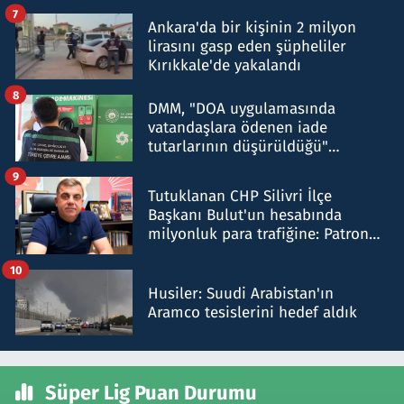
şok etti
7
Ankara'da bir kişinin 2 milyon
lirasını gasp eden şüpheliler
Kırıkkale'de yakalandı
8
DMM, "DOA uygulamasında
vatandaşlara ödenen iade
tutarlarının düşürüldüğü"
iddiasını yalanladı
9
Tutuklanan CHP Silivri İlçe
Başkanı Bulut'un hesabında
milyonluk para trafiğine: Patron
talimat verdi, ben gönderdim
10
Husiler: Suudi Arabistan'ın
Aramco tesislerini hedef aldık
Süper Lig Puan Durumu