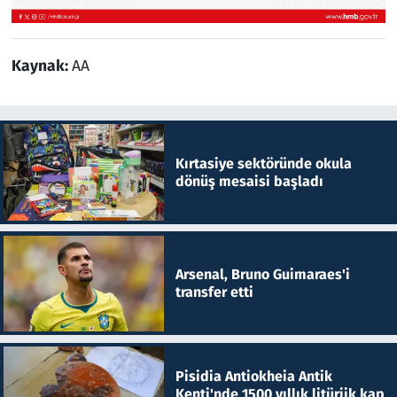
Kaynak:
AA
Kırtasiye sektöründe okula
dönüş mesaisi başladı
Arsenal, Bruno Guimaraes'i
transfer etti
Pisidia Antiokheia Antik
Kenti'nde 1500 yıllık litürjik kap