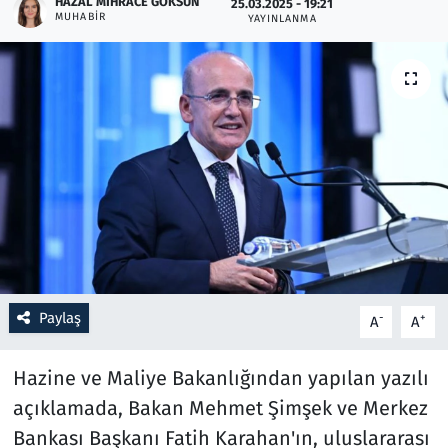
HAZAL MIHRACE GÖKSUN
25.03.2025 - 19:21
MUHABIR
YAYINLANMA
Resmi İlanlar
Rüya Tabirleri
Sağlık
Savunma Sanayi
Seçim 2023
Spor
Paylaş
-
+
A
A
Teknoloji ve Bilim
Hazine ve Maliye Bakanlığından yapılan yazılı
Televizyon
açıklamada, Bakan Mehmet Şimşek ve Merkez
Bankası Başkanı Fatih Karahan'ın, uluslararası