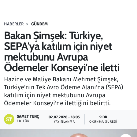
Gündem
HABERLER
GÜNDEM
Haber
Bakan Şimşek: Türkiye,
Kültür Sanat
SEPA'ya katılım için niyet
mektubunu Avrupa
Kurumsal Haberler
Ödemeler Konseyi'ne iletti
Lezzet Durağı
Hazine ve Maliye Bakanı Mehmet Şimşek,
Türkiye'nin Tek Avro Ödeme Alanı'na (SEPA)
Memur ve Kamu
katılım için niyet mektubunu Avrupa
Ödemeler Konseyi'ne ilettiğini belirtti.
Otomobil
SAMET TUNÇ
02.07.2026 - 18:05
9 DK
Oyun
EDITÖR
YAYINLANMA
OKUNMA SÜRESI
Ramazan