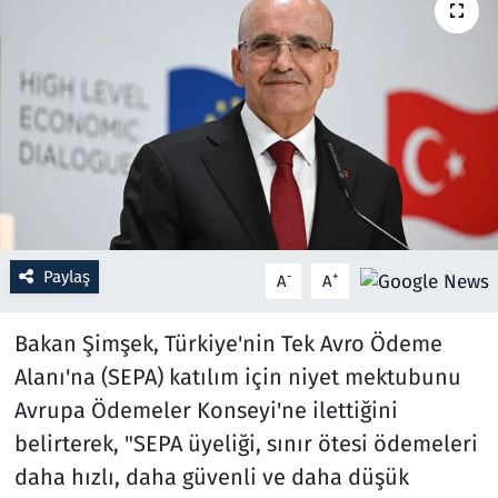
Resmi İlanlar
Rüya Tabirleri
Sağlık
Savunma Sanayi
Paylaş
Seçim 2023
-
+
A
A
Spor
Bakan Şimşek, Türkiye'nin Tek Avro Ödeme
Alanı'na (SEPA) katılım için niyet mektubunu
Teknoloji ve Bilim
Avrupa Ödemeler Konseyi'ne ilettiğini
belirterek, "SEPA üyeliği, sınır ötesi ödemeleri
Televizyon
daha hızlı, daha güvenli ve daha düşük