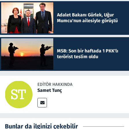
Adalet Bakanı Gürlek, Uğur
Mumcu'nun ailesiyle görüştü
MSB: Son bir haftada 1 PKK'lı
terörist teslim oldu
EDITÖR HAKKINDA
Samet Tunç
Bunlar da ilginizi çekebilir