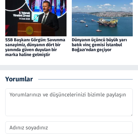
SSB Başkanı Görgün: Savunma
Dünyanın üçüncü büyük yarı
sanayimiz, dünyanın dört bir
batık vinç gemisi İstanbul
yanında güven duyulan bir
Boğazı'ndan geçiyor
marka haline gelmiştir
Yorumlar