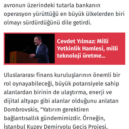
avronun üzerindeki tutarla bankanın
operasyon yürüttüğü en büyük ülkelerden biri
olmayı sürdürdüğünü dile getirdi.
Cevdet Yılmaz: Milli
Yetkinlik Hamlesi, milli
teknoloji üretme
irademizi sürdürecek
insan gücümüzü temsil
Uluslararası finans kuruluşlarının önemli bir
etmektedir.
rol oynayabileceği, büyük potansiyele sahip
alanlardan birinin de ulaştırma, enerji ve
dijital altyapı gibi alanlar olduğunu anlatan
Dombrovskis, "Yatırım gerektiren
bağlantısallık gündemimizdir. Örneğin,
İstanbul Kuzey Demiryolu Geçiş Projesi,