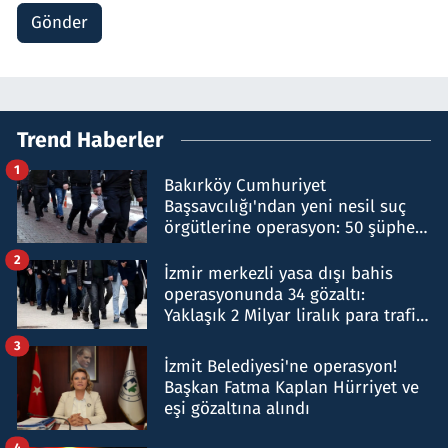
Gönder
Trend Haberler
1
Bakırköy Cumhuriyet
Başsavcılığı'ndan yeni nesil suç
örgütlerine operasyon: 50 şüpheli
hakkında gözaltı kararı
2
İzmir merkezli yasa dışı bahis
operasyonunda 34 gözaltı:
Yaklaşık 2 Milyar liralık para trafiği
tespit edildi
3
İzmit Belediyesi'ne operasyon!
Başkan Fatma Kaplan Hürriyet ve
eşi gözaltına alındı
4