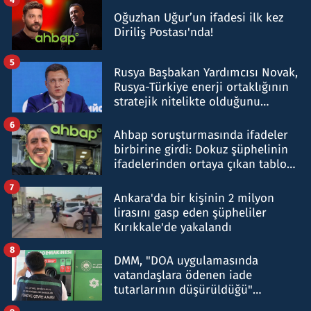
Oğuzhan Uğur’un ifadesi ilk kez
Diriliş Postası'nda!
5
Rusya Başbakan Yardımcısı Novak,
Rusya-Türkiye enerji ortaklığının
stratejik nitelikte olduğunu
belirtti
6
Ahbap soruşturmasında ifadeler
birbirine girdi: Dokuz şüphelinin
ifadelerinden ortaya çıkan tablo
şok etti
7
Ankara'da bir kişinin 2 milyon
lirasını gasp eden şüpheliler
Kırıkkale'de yakalandı
8
DMM, "DOA uygulamasında
vatandaşlara ödenen iade
tutarlarının düşürüldüğü"
iddiasını yalanladı