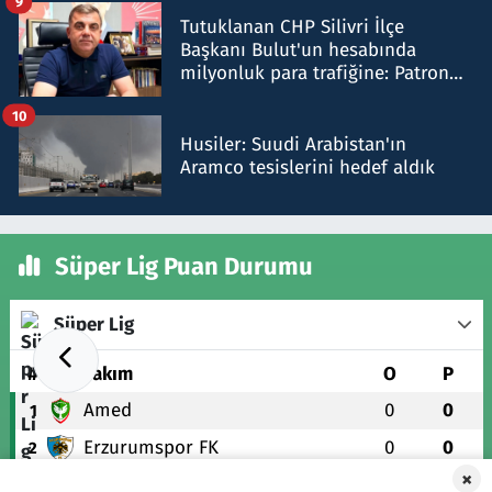
9
Tutuklanan CHP Silivri İlçe
Başkanı Bulut'un hesabında
milyonluk para trafiğine: Patron
talimat verdi, ben gönderdim
10
Husiler: Suudi Arabistan'ın
Aramco tesislerini hedef aldık
Süper Lig Puan Durumu
Süper Lig
#
Takım
O
P
Amed
0
0
1
Erzurumspor FK
0
0
2
×
Başakşehir
0
0
3