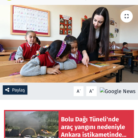
Resmi İlanlar
Rüya Tabirleri
Sağlık
Savunma Sanayi
Seçim 2023
Paylaş
-
+
A
A
Spor
Teknoloji ve Bilim
Bolu Dağı Tüneli'nde
Televizyon
araç yangını nedeniyle
Ankara istikametinde