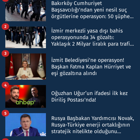
Bakırköy Cumhuriyet
Başsavcılığı'ndan yeni nesil suç
örgütlerine operasyon: 50 şüpheli
hakkında gözaltı kararı
2
İzmir merkezli yasa dışı bahis
operasyonunda 34 gözaltı:
Yaklaşık 2 Milyar liralık para trafiği
tespit edildi
3
İzmit Belediyesi'ne operasyon!
Başkan Fatma Kaplan Hürriyet ve
eşi gözaltına alındı
4
Oğuzhan Uğur’un ifadesi ilk kez
Diriliş Postası'nda!
5
Rusya Başbakan Yardımcısı Novak,
Rusya-Türkiye enerji ortaklığının
stratejik nitelikte olduğunu
belirtti