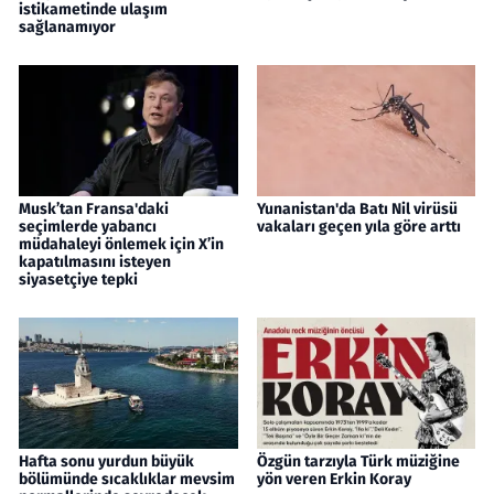
istikametinde ulaşım
sağlanamıyor
Musk’tan Fransa'daki
Yunanistan'da Batı Nil virüsü
seçimlerde yabancı
vakaları geçen yıla göre arttı
müdahaleyi önlemek için X’in
kapatılmasını isteyen
siyasetçiye tepki
Hafta sonu yurdun büyük
Özgün tarzıyla Türk müziğine
bölümünde sıcaklıklar mevsim
yön veren Erkin Koray