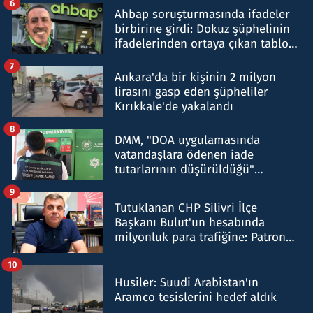
6
Ahbap soruşturmasında ifadeler
birbirine girdi: Dokuz şüphelinin
ifadelerinden ortaya çıkan tablo
şok etti
7
Ankara'da bir kişinin 2 milyon
lirasını gasp eden şüpheliler
Kırıkkale'de yakalandı
8
DMM, "DOA uygulamasında
vatandaşlara ödenen iade
tutarlarının düşürüldüğü"
iddiasını yalanladı
9
Tutuklanan CHP Silivri İlçe
Başkanı Bulut'un hesabında
milyonluk para trafiğine: Patron
talimat verdi, ben gönderdim
10
Husiler: Suudi Arabistan'ın
Aramco tesislerini hedef aldık