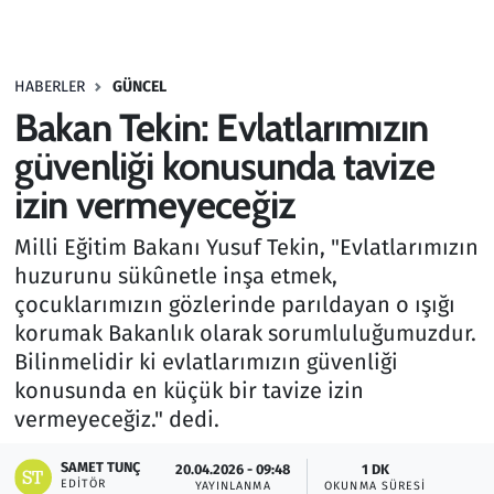
Gündem
HABERLER
GÜNCEL
Haber
Bakan Tekin: Evlatlarımızın
Kültür Sanat
güvenliği konusunda tavize
izin vermeyeceğiz
Kurumsal Haberler
Milli Eğitim Bakanı Yusuf Tekin, "Evlatlarımızın
Lezzet Durağı
huzurunu sükûnetle inşa etmek,
çocuklarımızın gözlerinde parıldayan o ışığı
Memur ve Kamu
korumak Bakanlık olarak sorumluluğumuzdur.
Bilinmelidir ki evlatlarımızın güvenliği
Otomobil
konusunda en küçük bir tavize izin
vermeyeceğiz." dedi.
Oyun
SAMET TUNÇ
20.04.2026 - 09:48
1 DK
EDITÖR
Ramazan
YAYINLANMA
OKUNMA SÜRESI