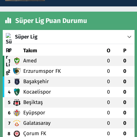
Süper Lig Puan Durumu
Süper Lig
#
Takım
O
P
Amed
0
0
1
Erzurumspor FK
0
0
2
Başakşehir
0
0
3
Kocaelispor
0
0
4
Beşiktaş
0
0
5
Eyüpspor
0
0
6
Galatasaray
0
0
7
Çorum FK
0
0
8