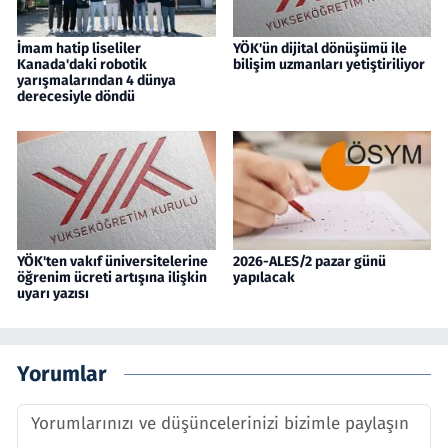
İmam hatip liseliler
YÖK'ün dijital dönüşümü ile
Kanada'daki robotik
bilişim uzmanları yetiştiriliyor
yarışmalarından 4 dünya
derecesiyle döndü
YÖK'ten vakıf üniversitelerine
2026-ALES/2 pazar günü
öğrenim ücreti artışına ilişkin
yapılacak
uyarı yazısı
Yorumlar