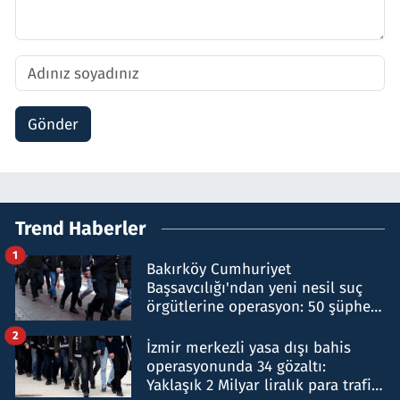
Gönder
Trend Haberler
1
Bakırköy Cumhuriyet
Başsavcılığı'ndan yeni nesil suç
örgütlerine operasyon: 50 şüpheli
hakkında gözaltı kararı
2
İzmir merkezli yasa dışı bahis
operasyonunda 34 gözaltı:
Yaklaşık 2 Milyar liralık para trafiği