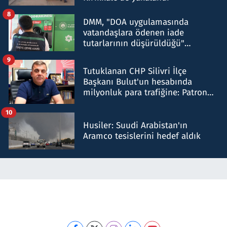
8
DMM, "DOA uygulamasında
vatandaşlara ödenen iade
tutarlarının düşürüldüğü"
iddiasını yalanladı
9
Tutuklanan CHP Silivri İlçe
Başkanı Bulut'un hesabında
milyonluk para trafiğine: Patron
talimat verdi, ben gönderdim
10
Husiler: Suudi Arabistan'ın
Aramco tesislerini hedef aldık