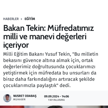
Gündem
HABERLER
EĞITIM
Haber
Bakan Tekin: Müfredatımız
Kültür Sanat
milli ve manevi değerleri
içeriyor
Kurumsal Haberler
Milli Eğitim Bakanı Yusuf Tekin, "Bu milletin
Lezzet Durağı
bekasını güvence altına almak için, ortak
değerlerimiz doğrultusunda çocuklarımızı
Memur ve Kamu
yetiştirmek için müfredata bu unsurları da
biraz daha farkındalığını artıracak şekilde
Otomobil
çocuklarımızla paylaştık" dedi.
Oyun
NUSRET ODABAŞ
09.09.2024 - 14:06
MUHABIR
YAYINLANMA
Ramazan