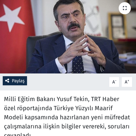
Resmi İlanlar
Rüya Tabirleri
Sağlık
Savunma Sanayi
Seçim 2023
Paylaş
-
+
A
A
Spor
Milli Eğitim Bakanı Yusuf Tekin, TRT Haber
Teknoloji ve Bilim
özel röportajında Türkiye Yüzyılı Maarif
Modeli kapsamında hazırlanan yeni müfredat
Televizyon
çalışmalarına ilişkin bilgiler verereki, soruları
cevapladı.