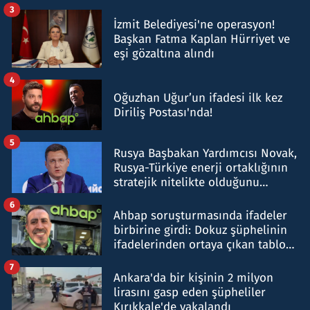
tespit edildi
3
İzmit Belediyesi'ne operasyon!
Başkan Fatma Kaplan Hürriyet ve
eşi gözaltına alındı
4
Oğuzhan Uğur’un ifadesi ilk kez
Diriliş Postası'nda!
5
Rusya Başbakan Yardımcısı Novak,
Rusya-Türkiye enerji ortaklığının
stratejik nitelikte olduğunu
belirtti
6
Ahbap soruşturmasında ifadeler
birbirine girdi: Dokuz şüphelinin
ifadelerinden ortaya çıkan tablo
şok etti
7
Ankara'da bir kişinin 2 milyon
lirasını gasp eden şüpheliler
Kırıkkale'de yakalandı