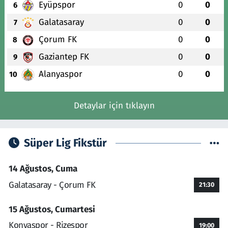
Eyüpspor
0
0
6
Galatasaray
0
0
7
Çorum FK
0
0
8
Gaziantep FK
0
0
9
Alanyaspor
0
0
10
Detaylar için tıklayın
Süper Lig Fikstür
14 Ağustos, Cuma
Galatasaray - Çorum FK
21:30
15 Ağustos, Cumartesi
Konyaspor - Rizespor
19:00