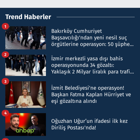
Trend Haberler
1
Bakırköy Cumhuriyet
Başsavcılığı'ndan yeni nesil suç
örgütlerine operasyon: 50 şüpheli
hakkında gözaltı kararı
2
İzmir merkezli yasa dışı bahis
operasyonunda 34 gözaltı:
Yaklaşık 2 Milyar liralık para trafiği
tespit edildi
3
İzmit Belediyesi'ne operasyon!
Başkan Fatma Kaplan Hürriyet ve
eşi gözaltına alındı
4
Oğuzhan Uğur’un ifadesi ilk kez
Diriliş Postası'nda!