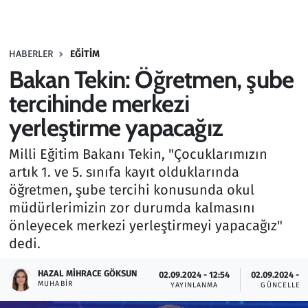
Gündem
HABERLER
EĞITIM
Haber
Bakan Tekin: Öğretmen, şube
Kültür Sanat
tercihinde merkezi
yerleştirme yapacağız
Kurumsal Haberler
Milli Eğitim Bakanı Tekin, "Çocuklarımızın
Lezzet Durağı
artık 1. ve 5. sınıfa kayıt olduklarında
öğretmen, şube tercihi konusunda okul
Memur ve Kamu
müdürlerimizin zor durumda kalmasını
önleyecek merkezi yerleştirmeyi yapacağız"
Otomobil
dedi.
Oyun
HAZAL MIHRACE GÖKSUN
02.09.2024 - 12:54
02.09.2024 - 1
MUHABIR
YAYINLANMA
GÜNCELLEM
Ramazan