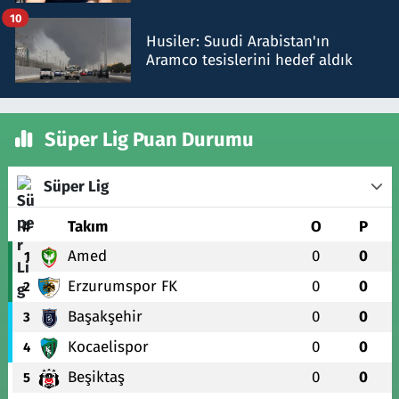
talimat verdi, ben gönderdim
10
Husiler: Suudi Arabistan'ın
Aramco tesislerini hedef aldık
Süper Lig Puan Durumu
Süper Lig
#
Takım
O
P
Amed
0
0
1
Erzurumspor FK
0
0
2
Başakşehir
0
0
3
Kocaelispor
0
0
4
Beşiktaş
0
0
5