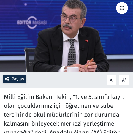
Resmi İlanlar
Rüya Tabirleri
Sağlık
Savunma Sanayi
Seçim 2023
Paylaş
-
+
A
A
Spor
Milli Eğitim Bakanı Tekin, "1. ve 5. sınıfa kayıt
Teknoloji ve Bilim
olan çocuklarımız için öğretmen ve şube
tercihinde okul müdürlerinin zor durumda
Televizyon
kalmasını önleyecek merkezi yerleştirme
yapacağız" dedi. Anadolu Ajansı (AA) Editör