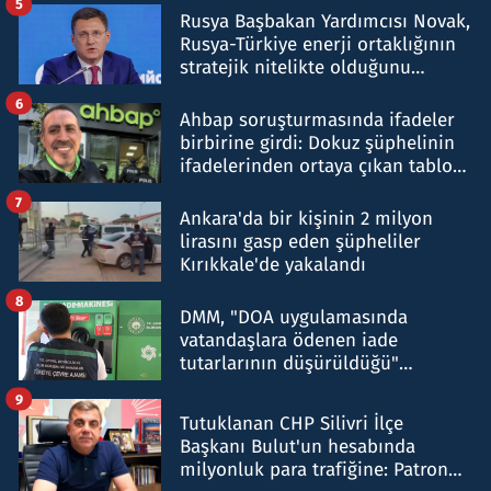
5
Rusya Başbakan Yardımcısı Novak,
Rusya-Türkiye enerji ortaklığının
stratejik nitelikte olduğunu
belirtti
6
Ahbap soruşturmasında ifadeler
birbirine girdi: Dokuz şüphelinin
ifadelerinden ortaya çıkan tablo
şok etti
7
Ankara'da bir kişinin 2 milyon
lirasını gasp eden şüpheliler
Kırıkkale'de yakalandı
8
DMM, "DOA uygulamasında
vatandaşlara ödenen iade
tutarlarının düşürüldüğü"
iddiasını yalanladı
9
Tutuklanan CHP Silivri İlçe
Başkanı Bulut'un hesabında
milyonluk para trafiğine: Patron