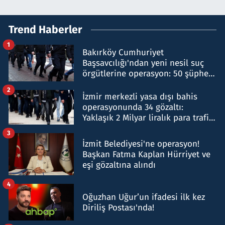
Trend Haberler
1
Bakırköy Cumhuriyet
Başsavcılığı'ndan yeni nesil suç
örgütlerine operasyon: 50 şüpheli
hakkında gözaltı kararı
2
İzmir merkezli yasa dışı bahis
operasyonunda 34 gözaltı:
Yaklaşık 2 Milyar liralık para trafiği
tespit edildi
3
İzmit Belediyesi'ne operasyon!
Başkan Fatma Kaplan Hürriyet ve
eşi gözaltına alındı
4
Oğuzhan Uğur’un ifadesi ilk kez
Diriliş Postası'nda!