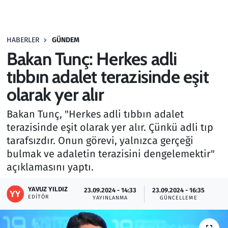
Gündem
HABERLER
GÜNDEM
Haber
Bakan Tunç: Herkes adli
Kültür Sanat
tıbbın adalet terazisinde eşit
olarak yer alır
Kurumsal Haberler
Bakan Tunç, "Herkes adli tıbbın adalet
Lezzet Durağı
terazisinde eşit olarak yer alır. Çünkü adli tıp
tarafsızdır. Onun görevi, yalnızca gerçeği
Memur ve Kamu
bulmak ve adaletin terazisini dengelemektir"
açıklamasını yaptı.
Otomobil
YAVUZ YILDIZ
23.09.2024 - 14:33
23.09.2024 - 16:35
EDITÖR
Oyun
YAYINLANMA
GÜNCELLEME
Ramazan