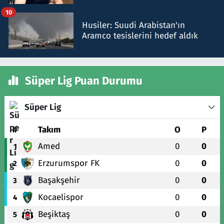
talimat verdi, ben gönderdim
10
Husiler: Suudi Arabistan'ın
Aramco tesislerini hedef aldık
Süper Lig Puan Durumu
Süper Lig
#
Takım
O
P
Amed
0
0
1
Erzurumspor FK
0
0
2
Başakşehir
0
0
3
Kocaelispor
0
0
4
Beşiktaş
0
0
5