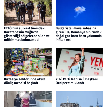
FETÖ'nün suikast timindeki
Bulgaristan hava sahasına
Karatepe'nin Muğla'da
giren İHA, Romanya sınırındaki
gösterdiği bölgelerde silah ve
doğal gaz boru hattı yakınında
mühimmat bulunamadı
infilak etti
Kırtasiye sektöründe okula
YENİ Parti Manisa İl Başkanı
dönüş mesaisi başladı
Özalper tutuklandı