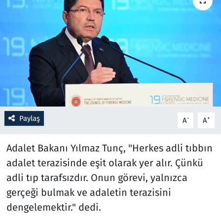
Resmi İlanlar
Rüya Tabirleri
Sağlık
Savunma Sanayi
Paylaş
-
+
A
A
Seçim 2023
Adalet Bakanı Yılmaz Tunç, "Herkes adli tıbbın
Spor
adalet terazisinde eşit olarak yer alır. Çünkü
Teknoloji ve Bilim
adli tıp tarafsızdır. Onun görevi, yalnızca
gerçeği bulmak ve adaletin terazisini
Televizyon
dengelemektir." dedi.