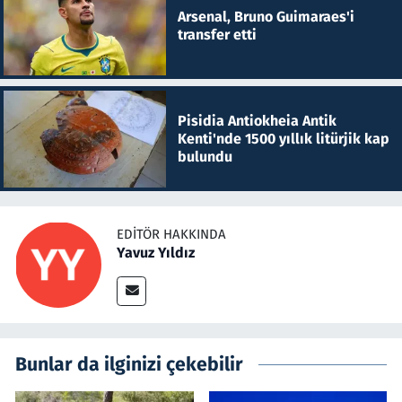
Arsenal, Bruno Guimaraes'i
transfer etti
Pisidia Antiokheia Antik
Kenti'nde 1500 yıllık litürjik kap
bulundu
EDITÖR HAKKINDA
Yavuz Yıldız
Bunlar da ilginizi çekebilir