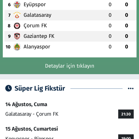
Eyüpspor
0
0
6
Galatasaray
0
0
7
Çorum FK
0
0
8
Gaziantep FK
0
0
9
Alanyaspor
0
0
10
Detaylar için tıklayın
Süper Lig Fikstür
14 Ağustos, Cuma
Galatasaray - Çorum FK
21:30
15 Ağustos, Cumartesi
Konyaspor - Rizespor
19:00