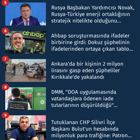
5
Rusya Başbakan Yardımcısı Novak,
Rusya-Türkiye enerji ortaklığının
stratejik nitelikte olduğunu
belirtti
6
Ahbap soruşturmasında ifadeler
birbirine girdi: Dokuz şüphelinin
ifadelerinden ortaya çıkan tablo
şok etti
7
Ankara'da bir kişinin 2 milyon
lirasını gasp eden şüpheliler
Kırıkkale'de yakalandı
8
DMM, "DOA uygulamasında
vatandaşlara ödenen iade
tutarlarının düşürüldüğü"
iddiasını yalanladı
9
Tutuklanan CHP Silivri İlçe
Başkanı Bulut'un hesabında
milyonluk para trafiğine: Patron