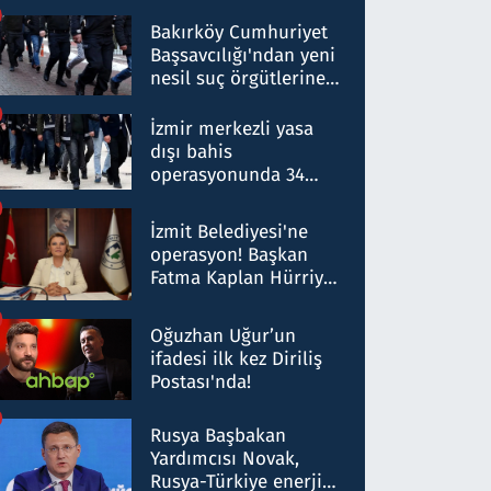
Bakırköy Cumhuriyet
Başsavcılığı'ndan yeni
nesil suç örgütlerine
operasyon: 50 şüpheli
hakkında gözaltı kararı
İzmir merkezli yasa
dışı bahis
operasyonunda 34
gözaltı: Yaklaşık 2
Milyar liralık para
İzmit Belediyesi'ne
trafiği tespit edildi
operasyon! Başkan
Fatma Kaplan Hürriyet
ve eşi gözaltına alındı
Oğuzhan Uğur’un
ifadesi ilk kez Diriliş
Postası'nda!
Rusya Başbakan
Yardımcısı Novak,
Rusya-Türkiye enerji