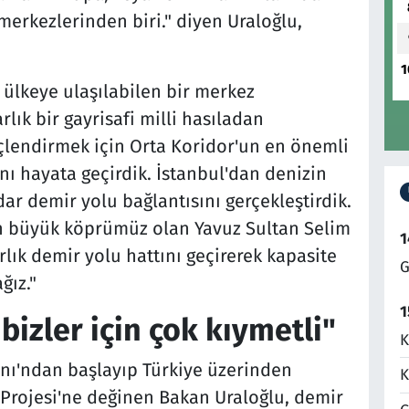
 merkezlerinden biri." diyen Uraloğlu,
1
7 ülkeye ulaşılabilen bir merkez
lık bir gayrisafi milli hasıladan
endirmek için Orta Koridor'un en önemli
nı hayata geçirdik. İstanbul'dan denizin
r demir yolu bağlantısını gerçekleştirdik.
en büyük köprümüz olan Yavuz Sultan Selim
1
lık demir yolu hattını geçirerek kapasite
G
ğız."
1
 bizler için çok kıymetli"
K
anı'ndan başlayıp Türkiye üzerinden
K
Projesi'ne değinen Bakan Uraloğlu, demir