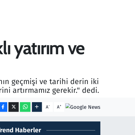
lı yatırım ve
ın geçmişi ve tarihi derin iki
rini artırmamız gerekir." dedi.
-
+
A
A
Trend Haberler