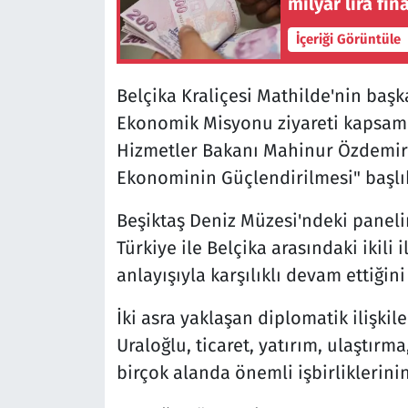
milyar lira fi
İçeriği Görüntüle
Belçika Kraliçesi Mathilde'nin başk
Ekonomik Misyonu ziyareti kapsamı
Hizmetler Bakanı Mahinur Özdemir Gö
Ekonominin Güçlendirilmesi" başlık
Beşiktaş Deniz Müzesi'ndeki panel
Türkiye ile Belçika arasındaki ikili 
anlayışıyla karşılıklı devam ettiğini
İki asra yaklaşan diplomatik ilişkile
Uraloğlu, ticaret, yatırım, ulaştır
birçok alanda önemli işbirliklerini