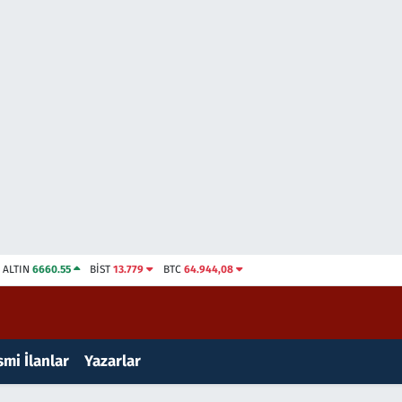
ALTIN
6660.55
BİST
13.779
BTC
64.944,08
mi İlanlar
Yazarlar