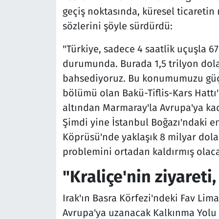
geçiş noktasında, küresel ticaretin
sözlerini şöyle sürdürdü:
"Türkiye, sadece 4 saatlik uçuşla 6
durumunda. Burada 1,5 trilyon dolar
bahsediyoruz. Bu konumumuzu güçl
bölümü olan Bakü-Tiflis-Kars Hattı'
altından Marmaray'la Avrupa'ya kada
Şimdi yine İstanbul Boğazı'ndaki 
Köprüsü'nde yaklaşık 8 milyar dolar
problemini ortadan kaldırmış olaca
"Kraliçe'nin ziyareti,
Irak'ın Basra Körfezi'ndeki Fav Lim
Avrupa'ya uzanacak Kalkınma Yolu 