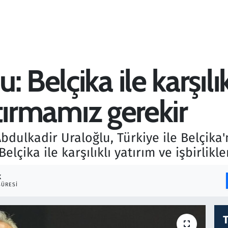
 Belçika ile karşılık
artırmamız gerekir
dulkadir Uraloğlu, Türkiye ile Belçika'n
lçika ile karşılıklı yatırım ve işbirlikle
K
ÜRESI