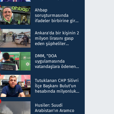
ortaklığının stratejik
nitelikte olduğunu
Ahbap
belirtti
soruşturmasında
ifadeler birbirine girdi:
Dokuz şüphelinin
ifadelerinden ortaya
Ankara'da bir kişinin 2
çıkan tablo şok etti
milyon lirasını gasp
eden şüpheliler
Kırıkkale'de yakalandı
DMM, "DOA
uygulamasında
vatandaşlara ödenen
iade tutarlarının
düşürüldüğü" iddiasını
Tutuklanan CHP Silivri
yalanladı
İlçe Başkanı Bulut'un
hesabında milyonluk
para trafiğine: Patron
talimat verdi, ben
Husiler: Suudi
gönderdim
Arabistan'ın Aramco