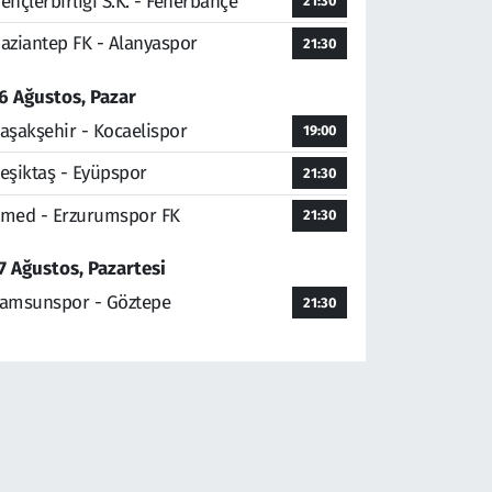
ençlerbirliği S.K. - Fenerbahçe
21:30
aziantep FK - Alanyaspor
21:30
6 Ağustos, Pazar
aşakşehir - Kocaelispor
19:00
eşiktaş - Eyüpspor
21:30
med - Erzurumspor FK
21:30
7 Ağustos, Pazartesi
amsunspor - Göztepe
21:30