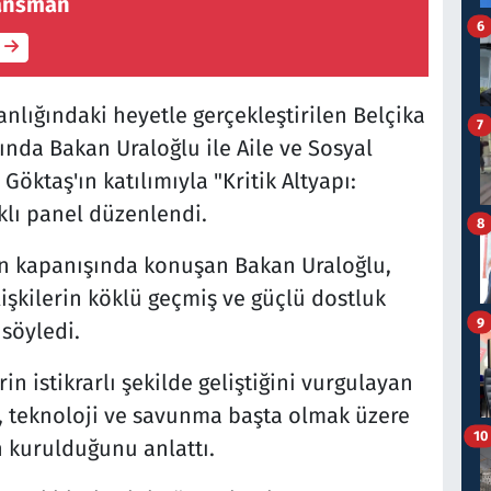
nansman
6
anlığındaki heyetle gerçekleştirilen Belçika
7
nda Bakan Uraloğlu ile Aile ve Sosyal
ktaş'ın katılımıyla "Kritik Altyapı:
lı panel düzenlendi.
8
in kapanışında konuşan Bakan Uraloğlu,
ilişkilerin köklü geçmiş ve güçlü dostluk
9
 söyledi.
rin istikrarlı şekilde geliştiğini vurgulayan
ma, teknoloji ve savunma başta olmak üzere
10
n kurulduğunu anlattı.