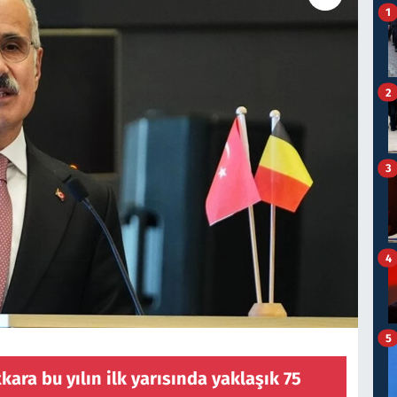
1
2
3
4
5
kara bu yılın ilk yarısında yaklaşık 75