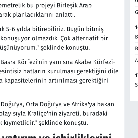
G
ometrelik bu projeyi Birleşik Arap
G
arak planladıklarını anlattı.
1
 5-6 yılda bitirebiliriz. Bugün bitmiş
B
konuşuyor olmazdık. Çok alternatif bir
düşünüyorum." şeklinde konuştu.
B
A
 Basra Körfezi'nin yanı sıra Akabe Körfezi-
ntisiz hatların kurulması gerektiğini dile
1
 kapasitelerinin artırılması gerektiğini
S
 Doğu'ya, Orta Doğu'ya ve Afrika'ya bakan
layısıyla Kraliçe'nin ziyareti, buradaki
k kıymetlidir." şeklinde konuştu.