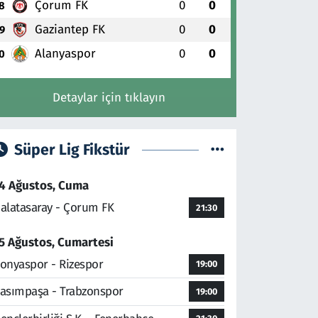
Çorum FK
0
0
8
Gaziantep FK
0
0
9
Alanyaspor
0
0
0
Detaylar için tıklayın
Süper Lig Fikstür
4 Ağustos, Cuma
alatasaray - Çorum FK
21:30
5 Ağustos, Cumartesi
onyaspor - Rizespor
19:00
asımpaşa - Trabzonspor
19:00