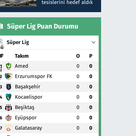
tesislerini hedef aldık
Süper Lig Puan Durumu
Süper Lig
#
Takım
O
P
Amed
0
0
1
Erzurumspor FK
0
0
2
Başakşehir
0
0
3
Kocaelispor
0
0
4
Beşiktaş
0
0
5
Eyüpspor
0
0
6
Galatasaray
0
0
7