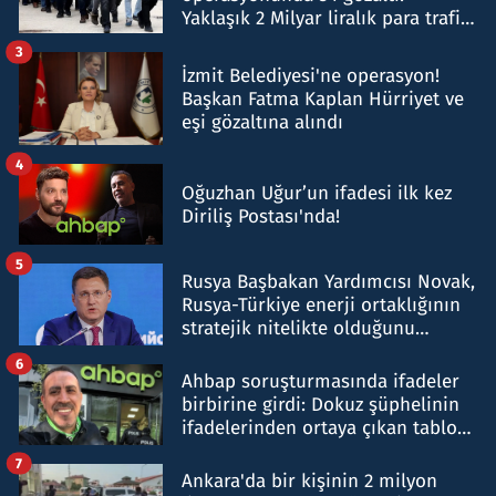
Yaklaşık 2 Milyar liralık para trafiği
tespit edildi
3
İzmit Belediyesi'ne operasyon!
Başkan Fatma Kaplan Hürriyet ve
eşi gözaltına alındı
4
Oğuzhan Uğur’un ifadesi ilk kez
Diriliş Postası'nda!
5
Rusya Başbakan Yardımcısı Novak,
Rusya-Türkiye enerji ortaklığının
stratejik nitelikte olduğunu
belirtti
6
Ahbap soruşturmasında ifadeler
birbirine girdi: Dokuz şüphelinin
ifadelerinden ortaya çıkan tablo
şok etti
7
Ankara'da bir kişinin 2 milyon