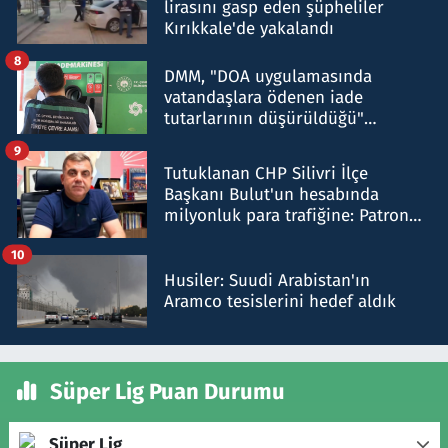
lirasını gasp eden şüpheliler
Kırıkkale'de yakalandı
8
DMM, "DOA uygulamasında
vatandaşlara ödenen iade
tutarlarının düşürüldüğü"
iddiasını yalanladı
9
Tutuklanan CHP Silivri İlçe
Başkanı Bulut'un hesabında
milyonluk para trafiğine: Patron
talimat verdi, ben gönderdim
10
Husiler: Suudi Arabistan'ın
Aramco tesislerini hedef aldık
Süper Lig Puan Durumu
Süper Lig