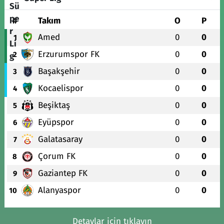
#
Takım
O
P
Amed
0
0
1
Erzurumspor FK
0
0
2
Başakşehir
0
0
3
Kocaelispor
0
0
4
Beşiktaş
0
0
5
Eyüpspor
0
0
6
Galatasaray
0
0
7
Çorum FK
0
0
8
Gaziantep FK
0
0
9
Alanyaspor
0
0
10
Detaylar için tıklayın