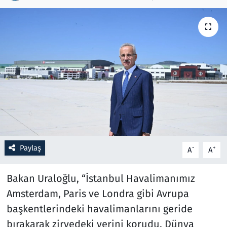
Resmi İlanlar
Rüya Tabirleri
Sağlık
Savunma Sanayi
Seçim 2023
Paylaş
-
+
A
A
Spor
Bakan Uraloğlu, “İstanbul Havalimanımız
Teknoloji ve Bilim
Amsterdam, Paris ve Londra gibi Avrupa
Televizyon
başkentlerindeki havalimanlarını geride
bırakarak zirvedeki yerini korudu. Dünya