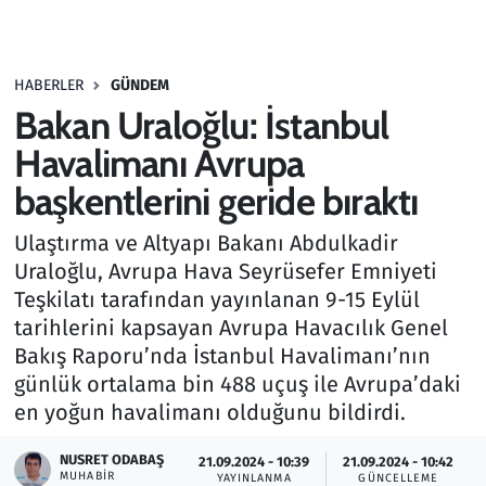
Gündem
HABERLER
GÜNDEM
Haber
Bakan Uraloğlu: İstanbul
Kültür Sanat
Havalimanı Avrupa
başkentlerini geride bıraktı
Kurumsal Haberler
Ulaştırma ve Altyapı Bakanı Abdulkadir
Lezzet Durağı
Uraloğlu, Avrupa Hava Seyrüsefer Emniyeti
Teşkilatı tarafından yayınlanan 9-15 Eylül
Memur ve Kamu
tarihlerini kapsayan Avrupa Havacılık Genel
Bakış Raporu’nda İstanbul Havalimanı’nın
Otomobil
günlük ortalama bin 488 uçuş ile Avrupa’daki
en yoğun havalimanı olduğunu bildirdi.
Oyun
NUSRET ODABAŞ
21.09.2024 - 10:39
21.09.2024 - 10:42
MUHABIR
Ramazan
YAYINLANMA
GÜNCELLEME