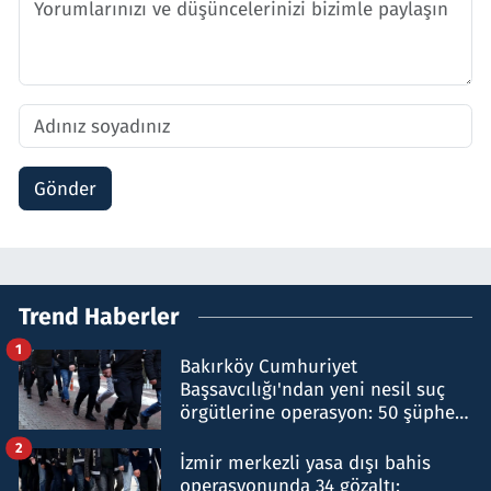
Gönder
Trend Haberler
1
Bakırköy Cumhuriyet
Başsavcılığı'ndan yeni nesil suç
örgütlerine operasyon: 50 şüpheli
hakkında gözaltı kararı
2
İzmir merkezli yasa dışı bahis
operasyonunda 34 gözaltı: