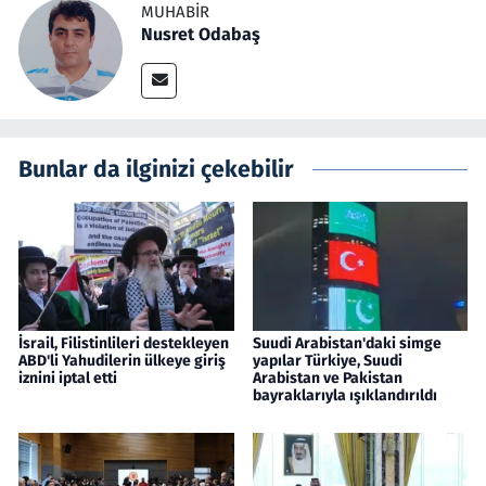
MUHABIR
Nusret Odabaş
Bunlar da ilginizi çekebilir
İsrail, Filistinlileri destekleyen
Suudi Arabistan'daki simge
ABD'li Yahudilerin ülkeye giriş
yapılar Türkiye, Suudi
iznini iptal etti
Arabistan ve Pakistan
bayraklarıyla ışıklandırıldı