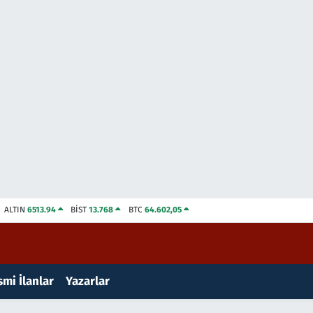
ALTIN
6513.94
BİST
13.768
BTC
64.602,05
mi İlanlar
Yazarlar