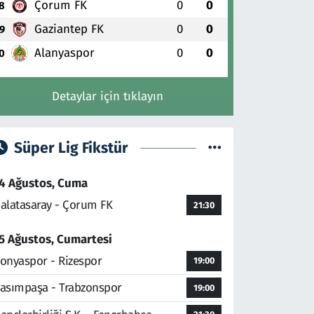
Çorum FK
0
0
8
Gaziantep FK
0
0
9
Alanyaspor
0
0
0
Detaylar için tıklayın
Süper Lig Fikstür
4 Ağustos, Cuma
alatasaray - Çorum FK
21:30
5 Ağustos, Cumartesi
onyaspor - Rizespor
19:00
asımpaşa - Trabzonspor
19:00