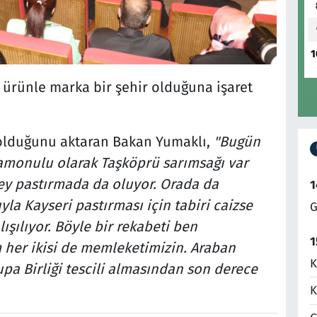
1
 ürünle marka bir şehir olduğuna işaret
 olduğunu aktaran Bakan Yumaklı,
"Bugün
tamonulu olarak Taşköprü sarımsağı var
 şey pastırmada da oluyor. Orada da
1
a Kayseri pastırması için tabiri caizse
G
ışılıyor. Böyle bir rekabeti ben
1
 her ikisi de memleketimizin. Araban
K
pa Birliği tescili almasından son derece
K