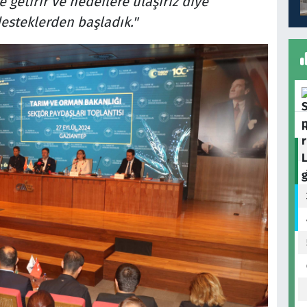
getirir ve hedeflere ulaşırız diye
esteklerden başladık."