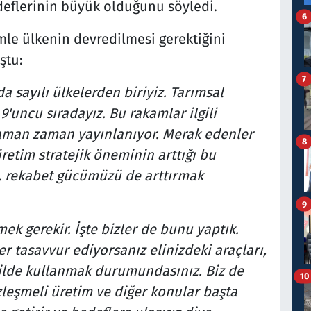
deflerinin büyük olduğunu söyledi.
6
le ülkenin devredilmesi gerektiğini
ştu:
7
 sayılı ülkelerden biriyiz. Tarımsal
'uncu sıradayız. Bu rakamlar ilgili
zaman zaman yayınlanıyor. Merak edenler
8
retim stratejik öneminin arttığı bu
 rekabet gücümüzü de arttırmak
9
ek gerekir. İşte bizler de bunu yaptık.
er tasavvur ediyorsanız elinizdeki araçları,
kilde kullanmak durumundasınız. Biz de
10
zleşmeli üretim ve diğer konular başta