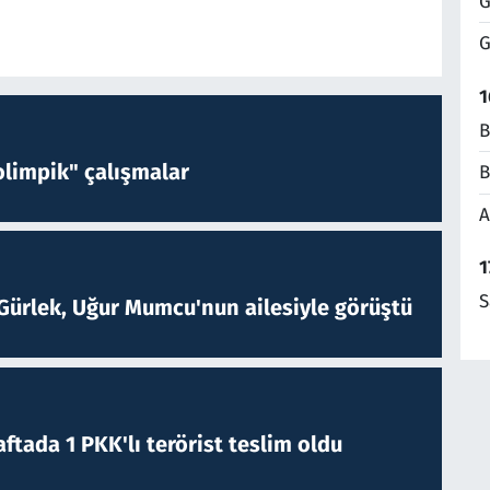
G
G
1
B
limpik" çalışmalar
B
A
1
S
Gürlek, Uğur Mumcu'nun ailesiyle görüştü
ftada 1 PKK'lı terörist teslim oldu