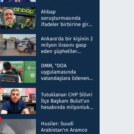
ortaklığının stratejik
nitelikte olduğunu
Ahbap
belirtti
soruşturmasında
ifadeler birbirine girdi:
Dokuz şüphelinin
ifadelerinden ortaya
Ankara'da bir kişinin 2
çıkan tablo şok etti
milyon lirasını gasp
eden şüpheliler
Kırıkkale'de yakalandı
DMM, "DOA
uygulamasında
vatandaşlara ödenen
iade tutarlarının
düşürüldüğü" iddiasını
Tutuklanan CHP Silivri
yalanladı
İlçe Başkanı Bulut'un
hesabında milyonluk
para trafiğine: Patron
talimat verdi, ben
Husiler: Suudi
gönderdim
Arabistan'ın Aramco