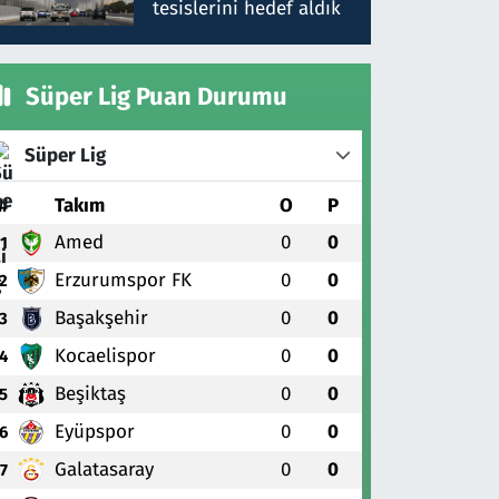
tesislerini hedef aldık
Süper Lig Puan Durumu
Süper Lig
#
Takım
O
P
Amed
0
0
1
Erzurumspor FK
0
0
2
Başakşehir
0
0
3
Kocaelispor
0
0
4
Beşiktaş
0
0
5
Eyüpspor
0
0
6
Galatasaray
0
0
7