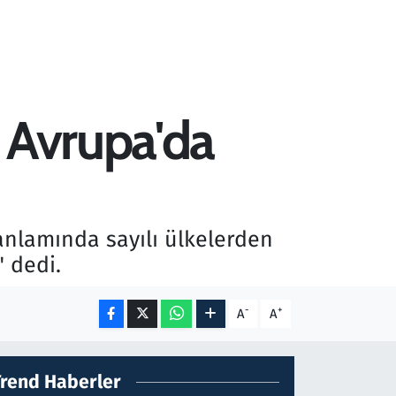
 Avrupa'da
nlamında sayılı ülkelerden
" dedi.
-
+
A
A
Trend Haberler