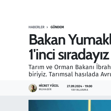
Resmi İlanlar
Rüya Tabirleri
HABERLER
GÜNDEM
Bakan Yumaklı
Sağlık
1'inci sıradayız
Savunma Sanayi
Seçim 2023
Tarım ve Orman Bakanı İbrah
biriyiz. Tarımsal hasılada Avr
Spor
HICRET YÜCEL
27.09.2024 - 19:00
Teknoloji ve Bilim
MUHABIR
YAYINLANMA
Televizyon