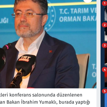
1
2
3
4
5
kleri konferans salonunda düzenlenen
ılan Bakan İbrahim Yumaklı, burada yaptığı