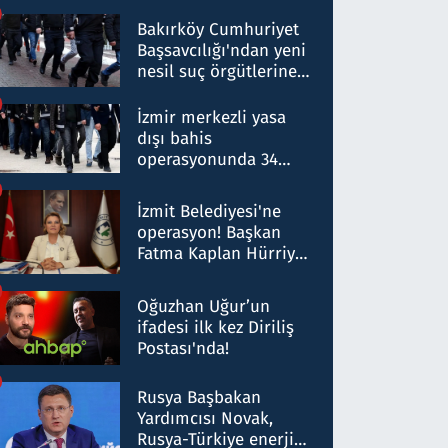
Bakırköy Cumhuriyet
Başsavcılığı'ndan yeni
nesil suç örgütlerine
operasyon: 50 şüpheli
hakkında gözaltı kararı
İzmir merkezli yasa
dışı bahis
operasyonunda 34
gözaltı: Yaklaşık 2
Milyar liralık para
İzmit Belediyesi'ne
trafiği tespit edildi
operasyon! Başkan
Fatma Kaplan Hürriyet
ve eşi gözaltına alındı
Oğuzhan Uğur’un
ifadesi ilk kez Diriliş
Postası'nda!
Rusya Başbakan
Yardımcısı Novak,
Rusya-Türkiye enerji