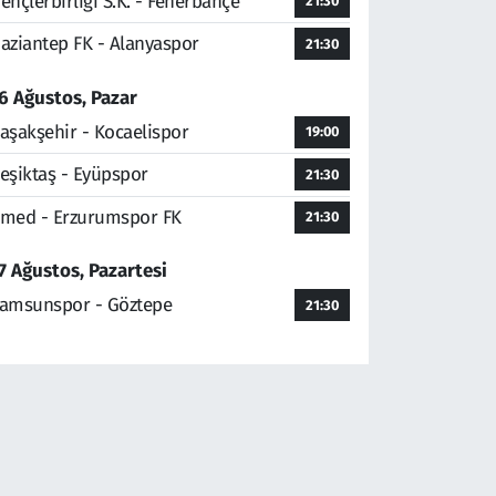
ençlerbirliği S.K. - Fenerbahçe
21:30
aziantep FK - Alanyaspor
21:30
6 Ağustos, Pazar
aşakşehir - Kocaelispor
19:00
eşiktaş - Eyüpspor
21:30
med - Erzurumspor FK
21:30
7 Ağustos, Pazartesi
amsunspor - Göztepe
21:30