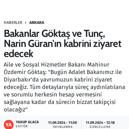
Gündem
HABERLER
ANKARA
Haber
Bakanlar Göktaş ve Tunç,
Kültür Sanat
Narin Güran'ın kabrini ziyaret
edecek
Kurumsal Haberler
Aile ve Sosyal Hizmetler Bakanı Mahinur
Lezzet Durağı
Özdemir Göktaş: "Bugün Adalet Bakanımız ile
Diyarbakır'da yavrumuzun kabrini ziyaret
Memur ve Kamu
edeceğiz. Tüm detaylarıyla süreç aydınlatılana
ve sorumlu herkesin hesap vermesini
Otomobil
sağlayana kadar da sürecin bizzat takipçisi
olacağız"
Oyun
YAKUP ALACA
11.09.2024 - 11:50
11.09.2024 - 12:18
EDITÖR
Ramazan
YAYINLANMA
GÜNCELLEME