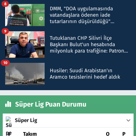
8
DMM, "DOA uygulamasında
vatandaşlara ödenen iade
tutarlarının düşürüldüğü"
iddiasını yalanladı
9
Tutuklanan CHP Silivri İlçe
Başkanı Bulut'un hesabında
milyonluk para trafiğine: Patron
talimat verdi, ben gönderdim
10
Husiler: Suudi Arabistan'ın
Aramco tesislerini hedef aldık
Süper Lig Puan Durumu
Süper Lig
#
Takım
O
P