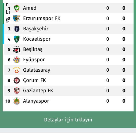
Amed
0
0
1
Erzurumspor FK
0
0
2
Başakşehir
0
0
3
Kocaelispor
0
0
4
Beşiktaş
0
0
5
Eyüpspor
0
0
6
Galatasaray
0
0
7
Çorum FK
0
0
8
Gaziantep FK
0
0
9
Alanyaspor
0
0
10
Detaylar için tıklayın