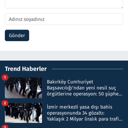
Gönder
Trend Haberler
1
Bakırköy Cumhuriyet
Başsavcılığı'ndan yeni nesil suç
örgütlerine operasyon: 50 şüpheli
hakkında gözaltı kararı
2
İzmir merkezli yasa dışı bahis
operasyonunda 34 gözaltı:
Yaklaşık 2 Milyar liralık para trafiği
tespit edildi
3