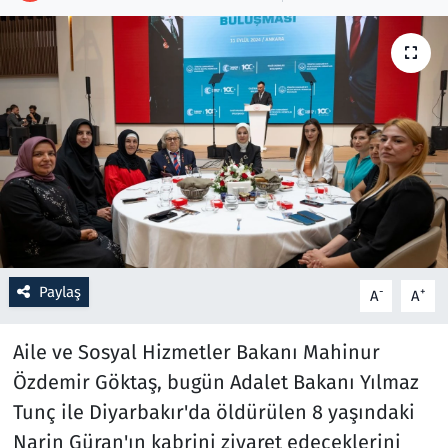
Resmi İlanlar
Rüya Tabirleri
Sağlık
Savunma Sanayi
Seçim 2023
Paylaş
-
+
A
A
Spor
Aile ve Sosyal Hizmetler Bakanı Mahinur
Teknoloji ve Bilim
Özdemir Göktaş, bugün Adalet Bakanı Yılmaz
Televizyon
Tunç ile Diyarbakır'da öldürülen 8 yaşındaki
Narin Güran'ın kabrini ziyaret edeceklerini