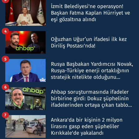
İzmit Belediyesi'ne operasyon!
Başkan Fatma Kaplan Hürriyet ve
eşi gözaltına alındı
4
Oğuzhan Uğur’un ifadesi ilk kez
Diriliş Postası'nda!
5
Rusya Başbakan Yardımcısı Novak,
Rusya-Türkiye enerji ortaklığının
stratejik nitelikte olduğunu
belirtti
6
Ahbap soruşturmasında ifadeler
birbirine girdi: Dokuz şüphelinin
ifadelerinden ortaya çıkan tablo
şok etti
7
Ankara'da bir kişinin 2 milyon
lirasını gasp eden şüpheliler
Kırıkkale'de yakalandı