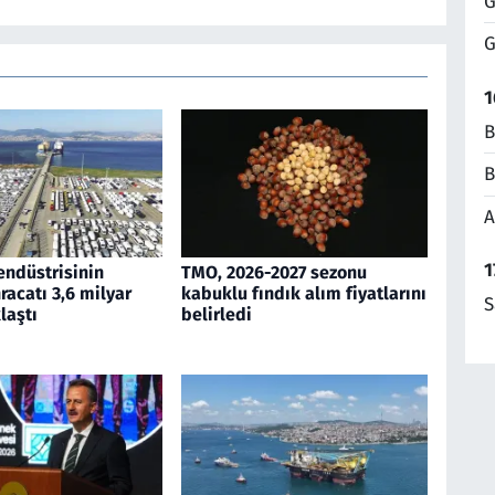
G
G
1
B
B
A
1
endüstrisinin
TMO, 2026-2027 sezonu
acatı 3,6 milyar
kabuklu fındık alım fiyatlarını
S
laştı
belirledi