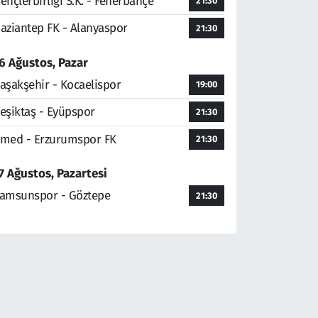
ençlerbirliği S.K. - Fenerbahçe
21:30
aziantep FK - Alanyaspor
21:30
6 Ağustos, Pazar
aşakşehir - Kocaelispor
19:00
eşiktaş - Eyüpspor
21:30
med - Erzurumspor FK
21:30
7 Ağustos, Pazartesi
amsunspor - Göztepe
21:30