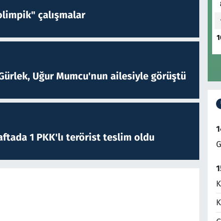
limpik" çalışmalar
1
Gürlek, Uğur Mumcu'nun ailesiyle görüştü
1
ftada 1 PKK'lı terörist teslim oldu
G
1
K
K