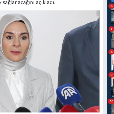
k sağlanacağını açıkladı.
6
7
8
9
10