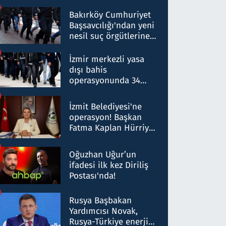
Bakırköy Cumhuriyet
Başsavcılığı'ndan yeni
nesil suç örgütlerine
operasyon: 50 şüpheli
hakkında gözaltı kararı
İzmir merkezli yasa
dışı bahis
operasyonunda 34
gözaltı: Yaklaşık 2
Milyar liralık para
İzmit Belediyesi'ne
trafiği tespit edildi
operasyon! Başkan
Fatma Kaplan Hürriyet
ve eşi gözaltına alındı
Oğuzhan Uğur’un
ifadesi ilk kez Diriliş
Postası'nda!
Rusya Başbakan
Yardımcısı Novak,
Rusya-Türkiye enerji