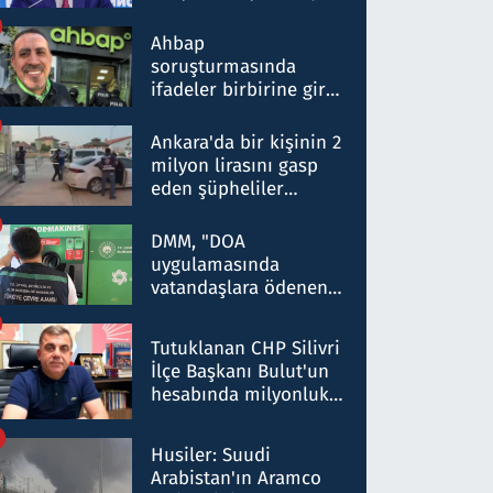
ortaklığının stratejik
nitelikte olduğunu
Ahbap
belirtti
soruşturmasında
ifadeler birbirine girdi:
Dokuz şüphelinin
ifadelerinden ortaya
Ankara'da bir kişinin 2
çıkan tablo şok etti
milyon lirasını gasp
eden şüpheliler
Kırıkkale'de yakalandı
DMM, "DOA
uygulamasında
vatandaşlara ödenen
iade tutarlarının
düşürüldüğü" iddiasını
Tutuklanan CHP Silivri
yalanladı
İlçe Başkanı Bulut'un
hesabında milyonluk
para trafiğine: Patron
talimat verdi, ben
Husiler: Suudi
gönderdim
Arabistan'ın Aramco