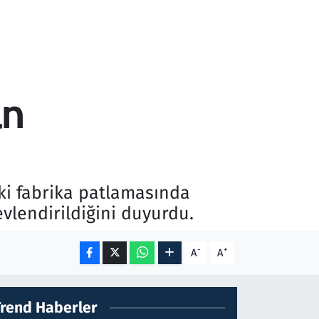
an
ki fabrika patlamasında
evlendirildiğini duyurdu.
-
+
A
A
Trend Haberler