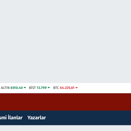
ALTIN
6510.40
BİST
13.799
BTC
64.225,61
mi İlanlar
Yazarlar