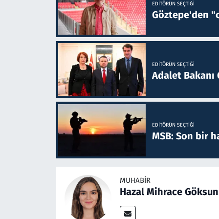
EDITÖRÜN SEÇTIĞI
Göztepe'den "o
EDITÖRÜN SEÇTIĞI
Adalet Bakanı 
EDITÖRÜN SEÇTIĞI
MSB: Son bir ha
MUHABIR
Hazal Mihrace Göksun