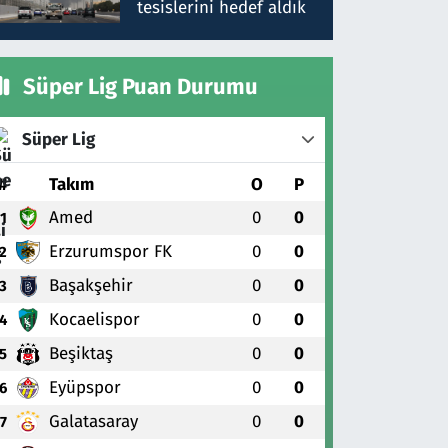
tesislerini hedef aldık
Süper Lig Puan Durumu
Süper Lig
#
Takım
O
P
Amed
0
0
1
Erzurumspor FK
0
0
2
Başakşehir
0
0
3
Kocaelispor
0
0
4
Beşiktaş
0
0
5
Eyüpspor
0
0
6
Galatasaray
0
0
7