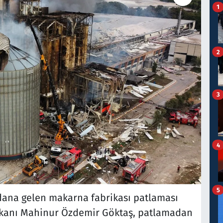
1
2
3
4
5
ana gelen makarna fabrikası patlaması
Bakanı Mahinur Özdemir Göktaş, patlamadan