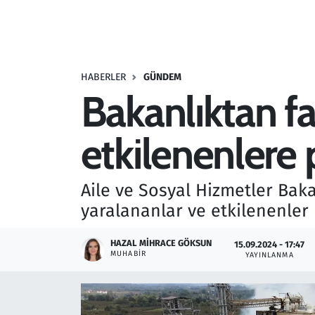
Resmi İlanlar
Rüya Tabirleri
HABERLER
GÜNDEM
Bakanlıktan f
Sağlık
etkilenenlere 
Savunma Sanayi
Seçim 2023
Aile ve Sosyal Hizmetler Ba
yaralananlar ve etkilenenler 
Spor
HAZAL MIHRACE GÖKSUN
15.09.2024 - 17:47
Teknoloji ve Bilim
MUHABIR
YAYINLANMA
Televizyon