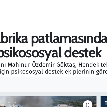
abrika patlamasınd
psikososyal destek
kanı Mahinur Özdemir Göktaş, Hendek'te
için psikososyal destek ekiplerinin gör