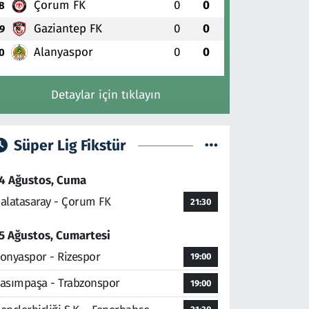
Çorum FK
0
0
8
Gaziantep FK
0
0
9
Alanyaspor
0
0
0
Detaylar için tıklayın
Süper Lig Fikstür
4 Ağustos, Cuma
alatasaray - Çorum FK
21:30
5 Ağustos, Cumartesi
onyaspor - Rizespor
19:00
asımpaşa - Trabzonspor
19:00