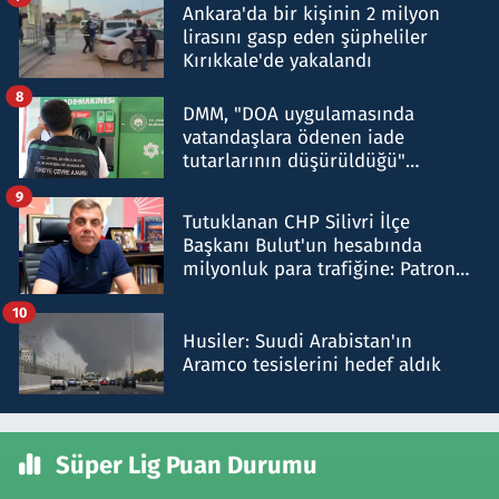
Ankara'da bir kişinin 2 milyon
lirasını gasp eden şüpheliler
Kırıkkale'de yakalandı
8
DMM, "DOA uygulamasında
vatandaşlara ödenen iade
tutarlarının düşürüldüğü"
iddiasını yalanladı
9
Tutuklanan CHP Silivri İlçe
Başkanı Bulut'un hesabında
milyonluk para trafiğine: Patron
talimat verdi, ben gönderdim
10
Husiler: Suudi Arabistan'ın
Aramco tesislerini hedef aldık
Süper Lig Puan Durumu