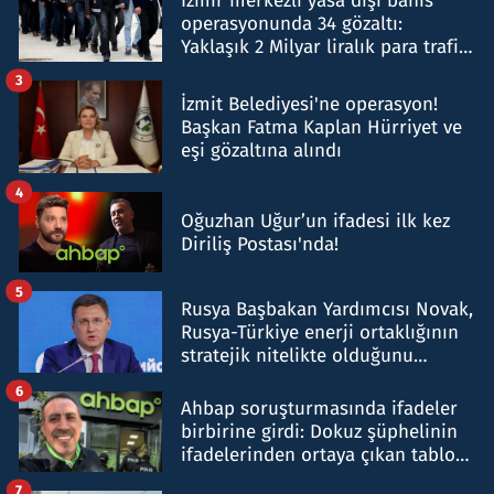
İzmir merkezli yasa dışı bahis
operasyonunda 34 gözaltı:
Yaklaşık 2 Milyar liralık para trafiği
tespit edildi
3
İzmit Belediyesi'ne operasyon!
Başkan Fatma Kaplan Hürriyet ve
eşi gözaltına alındı
4
Oğuzhan Uğur’un ifadesi ilk kez
Diriliş Postası'nda!
5
Rusya Başbakan Yardımcısı Novak,
Rusya-Türkiye enerji ortaklığının
stratejik nitelikte olduğunu
belirtti
6
Ahbap soruşturmasında ifadeler
birbirine girdi: Dokuz şüphelinin
ifadelerinden ortaya çıkan tablo
şok etti
7