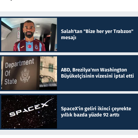
Salah'tan "Bize her yer Trabzon"
mesajı
ABD, Brezilya'nın Washington
Büyükelçisinin vizesini iptal etti
SpaceX'in geliri ikinci çeyrekte
yıllık bazda yüzde 92 arttı