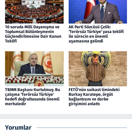
10 soruda Milli Dayanışma ve
AK Parti Sözcüsü Çelik:
Toplumsal Bütünleşmenin
'Terörsüz Türkiye' yasa teklifi
Güçlendirilmesine Dair Kanun
ile sürecin en önemli
Teklifi
aşamasına gelindi
TBMM Başkanı Kurtulmuş: Bu
FETÖ'nün suikast timindeki
çalışma 'Terörsüz Türkiye'
Burkay Karatepe, örgüt
hedefi doğrultusunda önemli
bağlantısını ve darbe
merhaledir
girişimini anlattı
Yorumlar