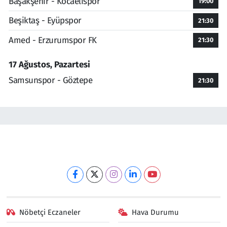
Başakşehir - Kocaelispor
19:00
Beşiktaş - Eyüpspor
21:30
Amed - Erzurumspor FK
21:30
17 Ağustos, Pazartesi
Samsunspor - Göztepe
21:30
Nöbetçi Eczaneler
Hava Durumu