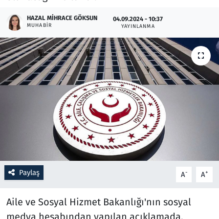
HAZAL MIHRACE GÖKSUN
04.09.2024 - 10:37
Resmi İlanlar
MUHABIR
YAYINLANMA
Rüya Tabirleri
Sağlık
Savunma Sanayi
Seçim 2023
Spor
Teknoloji ve Bilim
Paylaş
-
+
A
A
Televizyon
Aile ve Sosyal Hizmet Bakanlığı'nın sosyal
medya hesabından yapılan açıklamada,