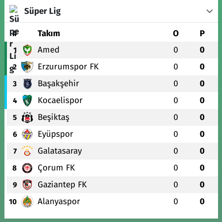
Süper Lig
#
Takım
O
P
Amed
0
0
1
Erzurumspor FK
0
0
2
Başakşehir
0
0
3
Kocaelispor
0
0
4
Beşiktaş
0
0
5
Eyüpspor
0
0
6
Galatasaray
0
0
7
Çorum FK
0
0
8
Gaziantep FK
0
0
9
Alanyaspor
0
0
10