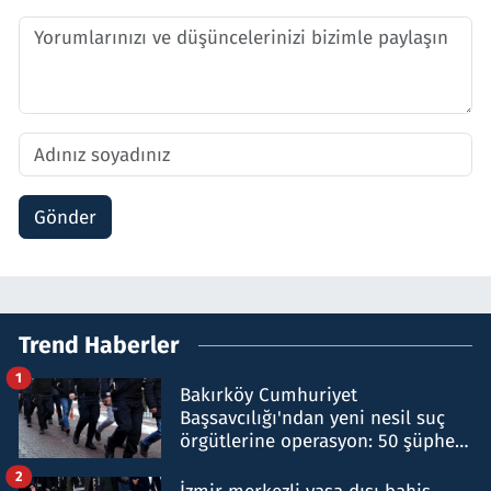
Gönder
Trend Haberler
1
Bakırköy Cumhuriyet
Başsavcılığı'ndan yeni nesil suç
örgütlerine operasyon: 50 şüpheli
hakkında gözaltı kararı
2