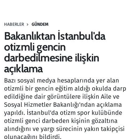
Gündem
HABERLER
GÜNDEM
Haber
Bakanlıktan İstanbul'da
Kültür Sanat
otizmli gencin
darbedilmesine ilişkin
Kurumsal Haberler
açıklama
Lezzet Durağı
Bazı sosyal medya hesaplarında yer alan
otizmli bir gencin eğitim aldığı okulda darp
Memur ve Kamu
edildiğine dair görüntülere ilişkin Aile ve
Sosyal Hizmetler Bakanlığı'ndan açıklama
Otomobil
yapıldı. İstanbul'da otizm spor kulübünde
otizmli genci darbeden kişinin gözaltına
Oyun
alındığını ve yargı sürecinin yakın takipçisi
olunacağını bildirdi.
Ramazan