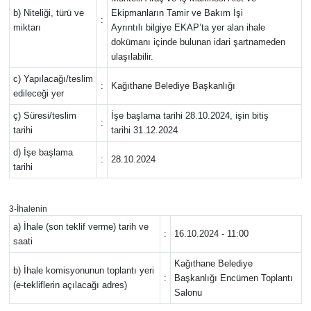
b) Niteliği, türü ve
Ekipmanların Tamir ve Bakım İşi
:
miktarı
Ayrıntılı bilgiye EKAP’ta yer alan ihale
Resmi İlanlar
dokümanı içinde bulunan idari şartnameden
ulaşılabilir.
Rüya Tabirleri
c) Yapılacağı/teslim
:
Kağıthane Belediye Başkanlığı
edileceği yer
Sağlık
ç) Süresi/teslim
İşe başlama tarihi 28.10.2024, işin bitiş
:
tarihi
tarihi 31.12.2024
Savunma Sanayi
d) İşe başlama
:
28.10.2024
tarihi
Seçim 2023
Spor
3-İhalenin
a) İhale (son teklif verme) tarih ve
:
16.10.2024 - 11:00
saati
Teknoloji ve Bilim
Kağıthane Belediye
b) İhale komisyonunun toplantı yeri
:
Başkanlığı Encümen Toplantı
Televizyon
(e-tekliflerin açılacağı adres)
Salonu