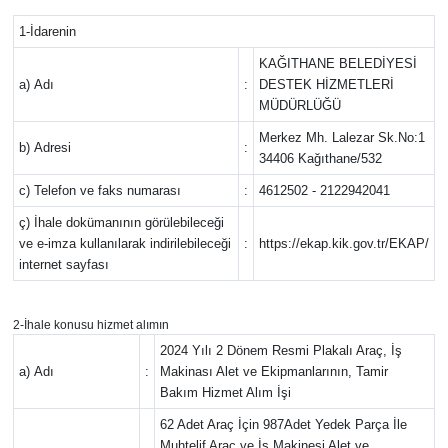
1-İdarenin
Gündem
KAĞITHANE BELEDİYESİ
Haber
a) Adı
:
DESTEK HİZMETLERİ
MÜDÜRLÜĞÜ
Kültür Sanat
Merkez Mh. Lalezar Sk.No:1
b) Adresi
:
34406 Kağıthane/532
Kurumsal Haberler
c) Telefon ve faks numarası
:
4612502 - 2122942041
ç) İhale dokümanının görülebileceği
Lezzet Durağı
ve e-imza kullanılarak indirilebileceği
:
https://ekap.kik.gov.tr/EKAP/
internet sayfası
Memur ve Kamu
2-İhale konusu hizmet alımın
Otomobil
2024 Yılı 2 Dönem Resmi Plakalı Araç, İş
a) Adı
:
Makinası Alet ve Ekipmanlarının, Tamir
Oyun
Bakım Hizmet Alım İşi
62 Adet Araç İçin 987Adet Yedek Parça İle
Ramazan
Muhtelif Araç ve İş Makinesi Alet ve