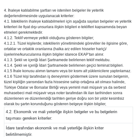
4. İhaleye katılabilme şartları ve istenilen belgeler ile yeterlik
değerlendirmesinde uygulanacak kriterler:
4.1. İsteklilerin ihaleye katılabilmeleri için aşağıda sayılan belgeler ve yeterlik
kriterleri ile fiyat dışı unsurlara ilişkin bilgileri e-teklifleri kapsamında beyan
etmeleri gerekmektedir.
4.1.2. Teklif vermeye yetkili olduğunu gösteren bilgiler;
4.1.2.1. Tüzel kişilerde; isteklilerin yönetimindeki görevliler ile ilgisine göre,
ortaklar ve ortaklık oranlarına (halka arz edilen hisseler hariç)/
üyelerine/kurucularına ilişkin bilgiler idarece EKAP’tan alınır.
4.1.3. Şekli ve içeriği İdari Şartnamede belirlenen teklif mektubu.
4.1.4. Şekli ve içeriği İdari Şartnamede belirlenen geçici teminat bilgileri.
4.1.5 İhale konusu alımın tamamı veya bir kısmı alt yüklenicilere yaptırılamaz.
4.1.6 Tüzel kişi tarafından iş deneyimini göstermek üzere sunulan belgenin,
tüzel kişiliğin yarısından fazla hissesine sahip ortağına ait olması halinde,
Türkiye Odalar ve Borsalar Birliği veya yeminli mali müşavir ya da serbest
muhasebeci mali müşavir veya noter tarafından ilk ilan tarihinden sonra
düzenlenen ve düzenlendiği tarihten geriye doğru son bir yıldır kesintisiz
olarak bu şartın korunduğunu gösteren belgeye ilişkin bilgiler,
4.2. Ekonomik ve mali yeterliğe ilişkin belgeler ve bu belgelerin
taşıması gereken kriterler:
İdare tarafından ekonomik ve mali yeterliğe ilişkin kriter
belirtilmemiştir.