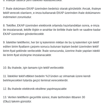
6. İhaleye sadece yerli istekliler katılabilecektir.
7. İhale dokümanı EKAP üzerinden bedelsiz olarak görülebilir. Ancak, ihaleye
teklif verecek olanların, e-imza kullanarak EKAP üzerinden ihale dokümanını
indirmeleri zorunludur.
8. Teklifler, EKAP üzerinden elektronik ortamda hazırlandıktan sonra, e-imza
ile imzalanarak, teklife ilişkin e-anahtar ile birlikte ihale tarih ve saatine kadar
EKAP üzerinden gönderilecektir.
9. İstekliler tekliflerini, her bir iş kaleminin miktarı ile bu iş kalemleri için teklif
edilen birim fiyatların çarpımı sonucu bulunan toplam bedel üzerinden teklif
birim fiyat şeklinde verilecektir. İhale sonucunda, üzerine ihale yapılan istekli
ile birim fiyat sözleşme imzalanacaktır.
10. Bu ihalede, işin tamamı için teklif verilecektir.
11. İstekliler teklif ettikleri bedelin %3’ünden az olmamak üzere kendi
belirleyecekleri tutarda geçici teminat vereceklerdir.
12. Bu ihalede elektronik eksiltme yapılmayacaktır.
13. Verilen tekliflerin geçerlilik süresi, ihale tarihinden itibaren 30
(Otuz) takvim günüdür.