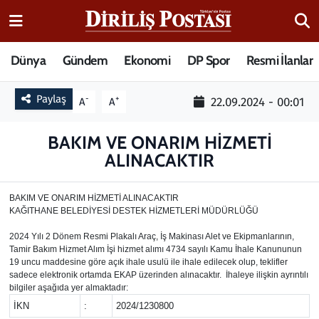
15 Temmuz Destanı
Nöbetçi Eczaneler
Dünya
Gündem
Ekonomi
DP Spor
Resmi İlanlar
Analiz-Yorum
Hava Durumu
Paylaş
-
+
22.09.2024 - 00:01
A
A
Dizi-Film
Trafik Durumu
BAKIM VE ONARIM HİZMETİ
ALINACAKTIR
Dünya
Süper Lig Puan Durumu ve Fikstür
Eğitim
Tüm Manşetler
BAKIM VE ONARIM HİZMETİ ALINACAKTIR
KAĞITHANE BELEDİYESİ DESTEK HİZMETLERİ MÜDÜRLÜĞÜ
Ekonomi
Son Dakika Haberleri
2024 Yılı 2 Dönem Resmi Plakalı Araç, İş Makinası Alet ve Ekipmanlarının,
Tamir Bakım Hizmet Alım İşi hizmet alımı 4734 sayılı Kamu İhale Kanununun
19 uncu maddesine göre açık ihale usulü ile ihale edilecek olup, teklifler
Elif Kuşağı
Haber Arşivi
sadece elektronik ortamda EKAP üzerinden alınacaktır. İhaleye ilişkin ayrıntılı
bilgiler aşağıda yer almaktadır:
İKN
:
2024/1230800
Güncel