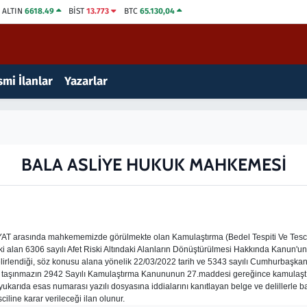
ALTIN
6618.49
BİST
13.773
BTC
65.130,04
mi İlanlar
Yazarlar
BALA ASLİYE HUKUK MAHKEMESİ
 arasında mahkememizde görülmekte olan Kamulaştırma (Bedel Tespiti Ve Tescil)
eki alan 6306 sayılı Afet Riski Altındaki Alanların Dönüştürülmesi Hakkında Kanun'un
belirlendiği, söz konusu alana yönelik 22/03/2022 tarih ve 5343 sayılı Cumhurbaşkan
ılı taşınmazın 2942 Sayılı Kamulaştırma Kanununun 27.maddesi gereğince kamulaştırı
rıda esas numarası yazılı dosyasına iddialarını kanıtlayan belge ve delillerle başv
iline karar verileceği ilan olunur.