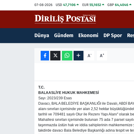
07-08-2026
USD
47,7106
EUR
55,1652
GBP
64,4046
15 Temmuz Destanı
Nöbetçi Eczaneler
Dünya
Gündem
Ekonomi
DP Spor
Res
Analiz-Yorum
Hava Durumu
Dizi-Film
Trafik Durumu
-
+
A
A
Dünya
Süper Lig Puan Durumu ve Fikstür
Eğitim
Tüm Manşetler
T
.C.
BALA
ASLİYE HUKUK MAHKEMESİ
Ekonomi
Son Dakika Haberleri
Sayı :2023/239 Esas
Davacı, BALA BELEDİYE BAŞKANLIĞI ile Davalı, ABDİ BAYAT
alanı sınırları içerisinde yer alan 2,52 hektar büyüklüğünd
Elif Kuşağı
Haber Arşivi
tarihli ve 709481 sayılı Olur ile Rezerv Yapı Alanı" olarak 
Mahallesi sınırları içerisinde bulunan 75 ada 7 parsel say
taşınmazda üstün hak ve iddia sahiplerinin mahkememize yuka
Güncel
takdirde davacı Bala Belediye Başkanlığı adına tespit ve tesc