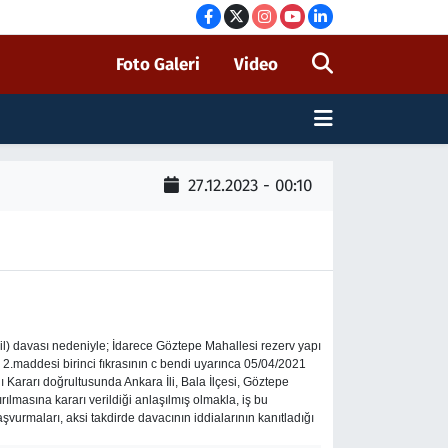
Foto Galeri
Video
27.12.2023 - 00:10
 davası nedeniyle; İdarece Göztepe Mahallesi rezerv yapı
 2.maddesi birinci fıkrasının c bendi uyarınca 05/04/2021
ı Kararı doğrultusunda Ankara İli, Bala İlçesi, Göztepe
lmasına kararı verildiği anlaşılmış olmakla, iş bu
urmaları, aksi takdirde davacının iddialarının kanıtladığı