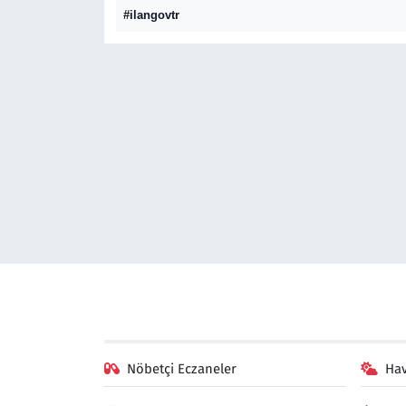
#ilangovtr
Gündem
Haber
Kültür Sanat
Kurumsal Haberler
Lezzet Durağı
Memur ve Kamu
Otomobil
Oyun
Nöbetçi Eczaneler
Ha
Ramazan