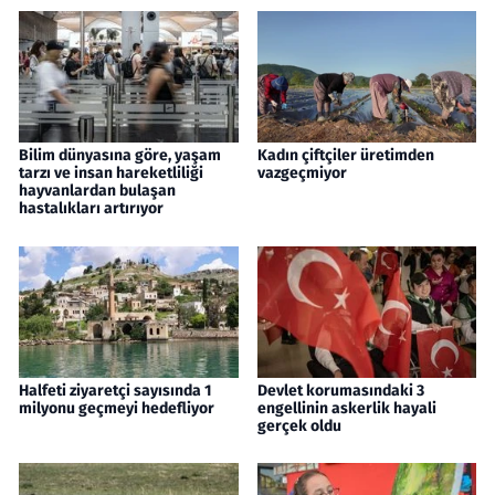
Bilim dünyasına göre, yaşam
Kadın çiftçiler üretimden
tarzı ve insan hareketliliği
vazgeçmiyor
hayvanlardan bulaşan
hastalıkları artırıyor
Halfeti ziyaretçi sayısında 1
Devlet korumasındaki 3
milyonu geçmeyi hedefliyor
engellinin askerlik hayali
gerçek oldu