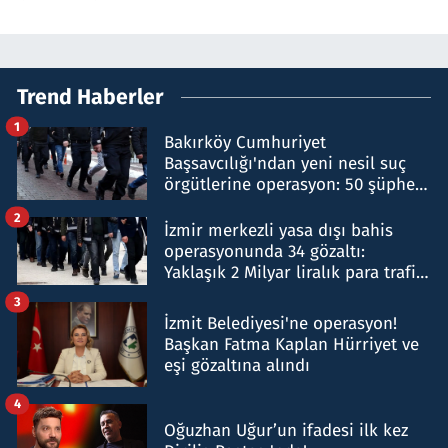
Trend Haberler
1
Bakırköy Cumhuriyet
Başsavcılığı'ndan yeni nesil suç
örgütlerine operasyon: 50 şüpheli
hakkında gözaltı kararı
2
İzmir merkezli yasa dışı bahis
operasyonunda 34 gözaltı:
Yaklaşık 2 Milyar liralık para trafiği
tespit edildi
3
İzmit Belediyesi'ne operasyon!
Başkan Fatma Kaplan Hürriyet ve
eşi gözaltına alındı
4
Oğuzhan Uğur’un ifadesi ilk kez