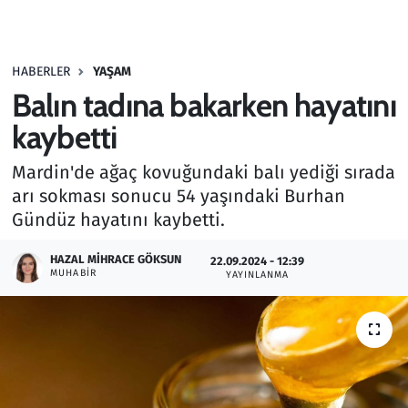
Gündem
HABERLER
YAŞAM
Haber
Balın tadına bakarken hayatını
Kültür Sanat
kaybetti
Mardin'de ağaç kovuğundaki balı yediği sırada
Kurumsal Haberler
arı sokması sonucu 54 yaşındaki Burhan
Gündüz hayatını kaybetti.
Lezzet Durağı
HAZAL MIHRACE GÖKSUN
22.09.2024 - 12:39
Memur ve Kamu
MUHABIR
YAYINLANMA
Otomobil
Oyun
Ramazan