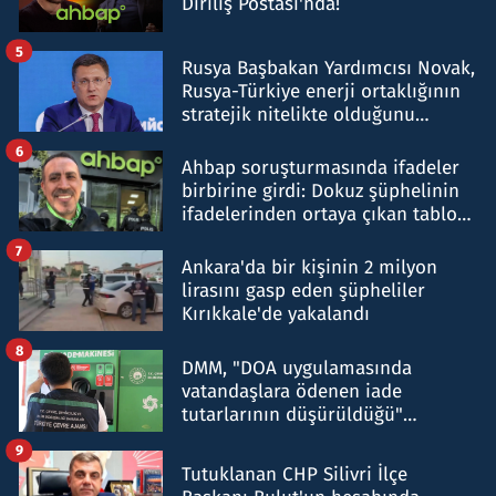
Diriliş Postası'nda!
5
Rusya Başbakan Yardımcısı Novak,
Rusya-Türkiye enerji ortaklığının
stratejik nitelikte olduğunu
belirtti
6
Ahbap soruşturmasında ifadeler
birbirine girdi: Dokuz şüphelinin
ifadelerinden ortaya çıkan tablo
şok etti
7
Ankara'da bir kişinin 2 milyon
lirasını gasp eden şüpheliler
Kırıkkale'de yakalandı
8
DMM, "DOA uygulamasında
vatandaşlara ödenen iade
tutarlarının düşürüldüğü"
iddiasını yalanladı
9
Tutuklanan CHP Silivri İlçe