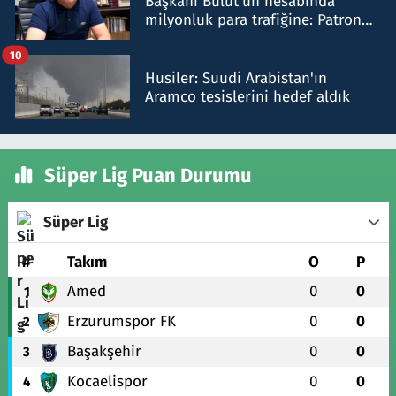
Başkanı Bulut'un hesabında
milyonluk para trafiğine: Patron
talimat verdi, ben gönderdim
10
Husiler: Suudi Arabistan'ın
Aramco tesislerini hedef aldık
Süper Lig Puan Durumu
Süper Lig
#
Takım
O
P
Amed
0
0
1
Erzurumspor FK
0
0
2
Başakşehir
0
0
3
Kocaelispor
0
0
4