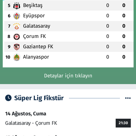
Beşiktaş
0
0
5
Eyüpspor
0
0
6
Galatasaray
0
0
7
Çorum FK
0
0
8
Gaziantep FK
0
0
9
Alanyaspor
0
0
10
Detaylar için tıklayın
Süper Lig Fikstür
14 Ağustos, Cuma
Galatasaray - Çorum FK
21:30