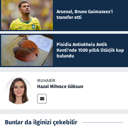
Arsenal, Bruno Guimaraes'i
transfer etti
Pisidia Antiokheia Antik
Kenti'nde 1500 yıllık litürjik kap
bulundu
MUHABIR
Hazal Mihrace Göksun
Bunlar da ilginizi çekebilir