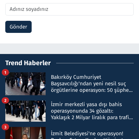
Gönder
Trend Haberler
1
Bakırköy Cumhuriyet
Başsavcılığı'ndan yeni nesil suç
örgütlerine operasyon: 50 şüpheli
hakkında gözaltı kararı
2
İzmir merkezli yasa dışı bahis
operasyonunda 34 gözaltı:
Yaklaşık 2 Milyar liralık para trafiği
tespit edildi
3
İzmit Belediyesi'ne operasyon!