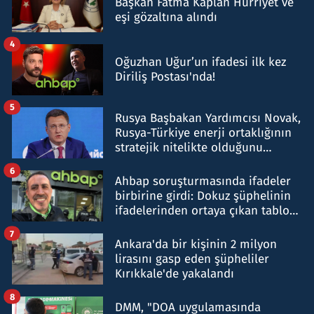
Başkan Fatma Kaplan Hürriyet ve
eşi gözaltına alındı
4
Oğuzhan Uğur’un ifadesi ilk kez
Diriliş Postası'nda!
5
Rusya Başbakan Yardımcısı Novak,
Rusya-Türkiye enerji ortaklığının
stratejik nitelikte olduğunu
belirtti
6
Ahbap soruşturmasında ifadeler
birbirine girdi: Dokuz şüphelinin
ifadelerinden ortaya çıkan tablo
şok etti
7
Ankara'da bir kişinin 2 milyon
lirasını gasp eden şüpheliler
Kırıkkale'de yakalandı
8
DMM, "DOA uygulamasında