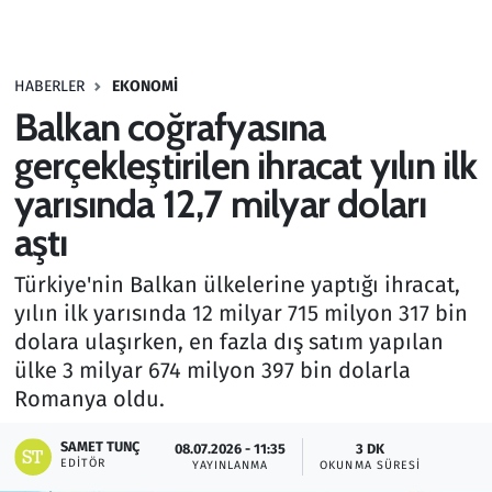
Gündem
HABERLER
EKONOMI
Haber
Balkan coğrafyasına
Kültür Sanat
gerçekleştirilen ihracat yılın ilk
yarısında 12,7 milyar doları
Kurumsal Haberler
aştı
Lezzet Durağı
Türkiye'nin Balkan ülkelerine yaptığı ihracat,
yılın ilk yarısında 12 milyar 715 milyon 317 bin
Memur ve Kamu
dolara ulaşırken, en fazla dış satım yapılan
ülke 3 milyar 674 milyon 397 bin dolarla
Otomobil
Romanya oldu.
Oyun
SAMET TUNÇ
08.07.2026 - 11:35
3 DK
EDITÖR
YAYINLANMA
OKUNMA SÜRESI
Ramazan