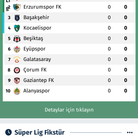
Erzurumspor FK
0
0
2
Başakşehir
0
0
3
Kocaelispor
0
0
4
Beşiktaş
0
0
5
Eyüpspor
0
0
6
Galatasaray
0
0
7
Çorum FK
0
0
8
Gaziantep FK
0
0
9
Alanyaspor
0
0
10
Detaylar için tıklayın
Süper Lig Fikstür