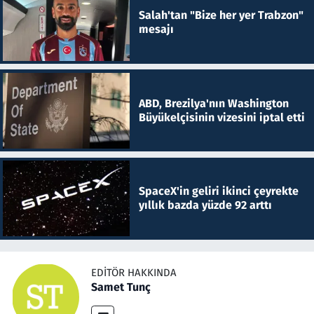
Salah'tan "Bize her yer Trabzon"
mesajı
ABD, Brezilya'nın Washington
Büyükelçisinin vizesini iptal etti
SpaceX'in geliri ikinci çeyrekte
yıllık bazda yüzde 92 arttı
EDITÖR HAKKINDA
Samet Tunç