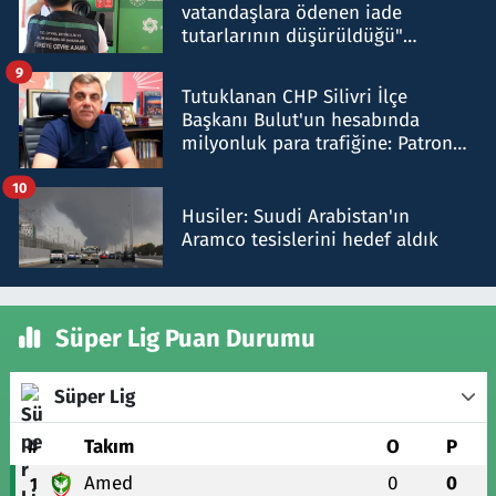
vatandaşlara ödenen iade
tutarlarının düşürüldüğü"
iddiasını yalanladı
9
Tutuklanan CHP Silivri İlçe
Başkanı Bulut'un hesabında
milyonluk para trafiğine: Patron
talimat verdi, ben gönderdim
10
Husiler: Suudi Arabistan'ın
Aramco tesislerini hedef aldık
Süper Lig Puan Durumu
Süper Lig
#
Takım
O
P
Amed
0
0
1