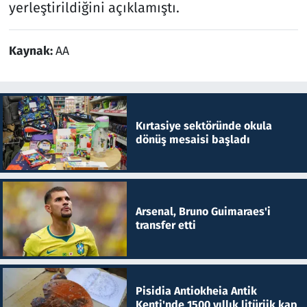
yerleştirildiğini açıklamıştı.
Kaynak:
AA
Kırtasiye sektöründe okula
dönüş mesaisi başladı
Arsenal, Bruno Guimaraes'i
transfer etti
Pisidia Antiokheia Antik
Kenti'nde 1500 yıllık litürjik kap