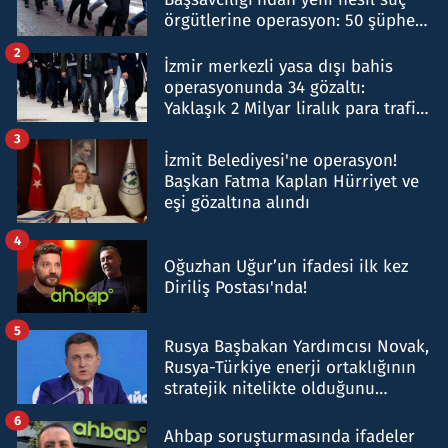
örgütlerine operasyon: 50 şüpheli
hakkında gözaltı kararı
2
İzmir merkezli yasa dışı bahis
operasyonunda 34 gözaltı:
Yaklaşık 2 Milyar liralık para trafiği
tespit edildi
3
İzmit Belediyesi'ne operasyon!
Başkan Fatma Kaplan Hürriyet ve
eşi gözaltına alındı
4
Oğuzhan Uğur’un ifadesi ilk kez
Diriliş Postası'nda!
5
Rusya Başbakan Yardımcısı Novak,
Rusya-Türkiye enerji ortaklığının
stratejik nitelikte olduğunu
belirtti
6
Ahbap soruşturmasında ifadeler