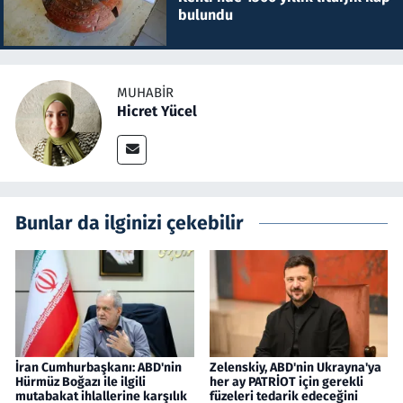
bulundu
MUHABIR
Hicret Yücel
Bunlar da ilginizi çekebilir
İran Cumhurbaşkanı: ABD'nin
Zelenskiy, ABD'nin Ukrayna'ya
Hürmüz Boğazı ile ilgili
her ay PATRİOT için gerekli
mutabakat ihlallerine karşılık
füzeleri tedarik edeceğini