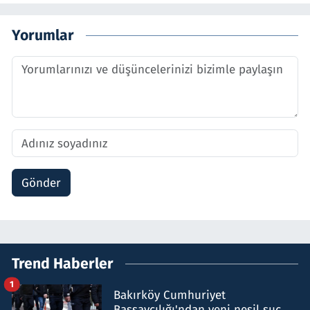
Yorumlar
Gönder
Trend Haberler
1
Bakırköy Cumhuriyet
Başsavcılığı'ndan yeni nesil suç