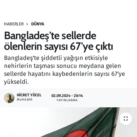
Gündem
HABERLER
DÜNYA
Haber
Bangladeş'te sellerde
Kültür Sanat
ölenlerin sayısı 67'ye çıktı
Bangladeş'te şiddetli yağışın etkisiyle
Kurumsal Haberler
nehirlerin taşması sonucu meydana gelen
sellerde hayatını kaybedenlerin sayısı 67'ye
Lezzet Durağı
yükseldi.
Memur ve Kamu
HICRET YÜCEL
02.09.2024 - 20:14
MUHABIR
YAYINLANMA
Otomobil
Oyun
Ramazan