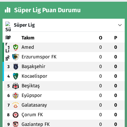
Süper Lig Puan Durumu
Süper Lig
#
Takım
O
P
Amed
0
0
1
Erzurumspor FK
0
0
2
Başakşehir
0
0
3
Kocaelispor
0
0
4
Beşiktaş
0
0
5
Eyüpspor
0
0
6
Galatasaray
0
0
7
Çorum FK
0
0
8
Gaziantep FK
0
0
9