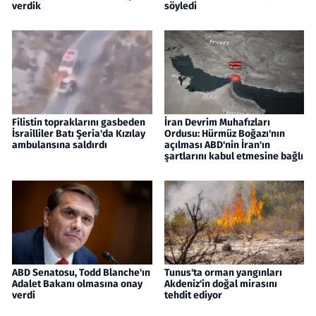
verdik
söyledi
Filistin topraklarını gasbeden
İran Devrim Muhafızları
İsrailliler Batı Şeria'da Kızılay
Ordusu: Hürmüz Boğazı'nın
ambulansına saldırdı
açılması ABD'nin İran'ın
şartlarını kabul etmesine bağlı
ABD Senatosu, Todd Blanche'ın
Tunus'ta orman yangınları
Adalet Bakanı olmasına onay
Akdeniz'in doğal mirasını
verdi
tehdit ediyor