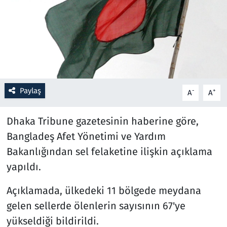
Resmi İlanlar
Rüya Tabirleri
Sağlık
Paylaş
-
+
A
A
Savunma Sanayi
Dhaka Tribune gazetesinin haberine göre,
Seçim 2023
Bangladeş Afet Yönetimi ve Yardım
Bakanlığından sel felaketine ilişkin açıklama
Spor
yapıldı.
Teknoloji ve Bilim
Açıklamada, ülkedeki 11 bölgede meydana
Televizyon
gelen sellerde ölenlerin sayısının 67'ye
yükseldiği bildirildi.