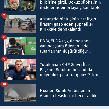
birbirine girdi: Dokuz şüphelinin
ifadelerinden ortaya çıkan tablo
şok etti
7
Ankara'da bir kişinin 2 milyon
lirasını gasp eden şüpheliler
Kırıkkale'de yakalandı
8
DMM, "DOA uygulamasında
vatandaşlara ödenen iade
tutarlarının düşürüldüğü"
iddiasını yalanladı
9
Tutuklanan CHP Silivri İlçe
Başkanı Bulut'un hesabında
milyonluk para trafiğine: Patron
talimat verdi, ben gönderdim
10
Husiler: Suudi Arabistan'ın
Aramco tesislerini hedef aldık