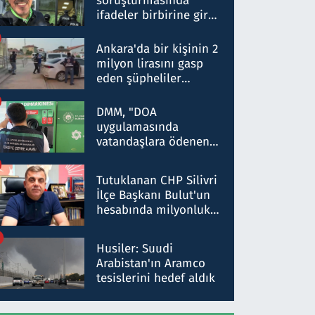
soruşturmasında
ifadeler birbirine girdi:
Dokuz şüphelinin
ifadelerinden ortaya
Ankara'da bir kişinin 2
çıkan tablo şok etti
milyon lirasını gasp
eden şüpheliler
Kırıkkale'de yakalandı
DMM, "DOA
uygulamasında
vatandaşlara ödenen
iade tutarlarının
düşürüldüğü" iddiasını
Tutuklanan CHP Silivri
yalanladı
İlçe Başkanı Bulut'un
hesabında milyonluk
para trafiğine: Patron
talimat verdi, ben
Husiler: Suudi
gönderdim
Arabistan'ın Aramco
tesislerini hedef aldık