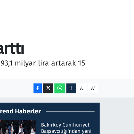
rttı
3,1 milyar lira artarak 15
-
+
A
A
Trend Haberler
Bakırköy Cumhuriyet
Başsavcılığı'ndan yeni