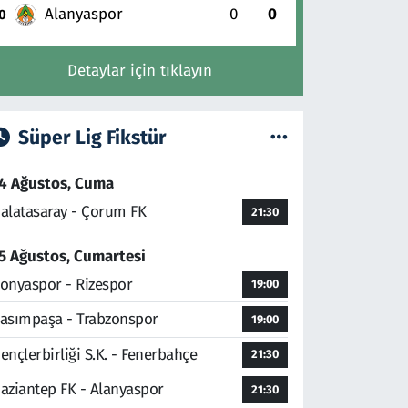
Alanyaspor
0
0
0
Detaylar için tıklayın
Süper Lig Fikstür
4 Ağustos, Cuma
alatasaray - Çorum FK
21:30
5 Ağustos, Cumartesi
onyaspor - Rizespor
19:00
asımpaşa - Trabzonspor
19:00
ençlerbirliği S.K. - Fenerbahçe
21:30
aziantep FK - Alanyaspor
21:30