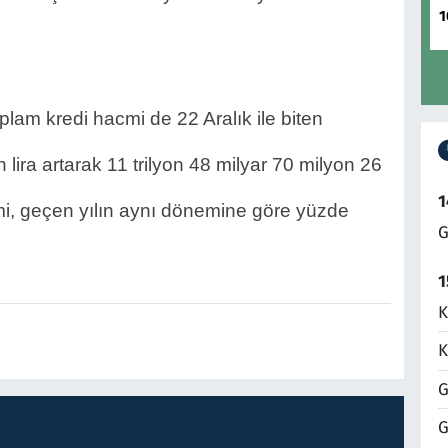
1
am kredi hacmi de 22 Aralık ile biten 
lira artarak 11 trilyon 48 milyar 70 milyon 26 
1
mi, geçen yılın aynı dönemine göre yüzde 
G
1
K
K
G
G