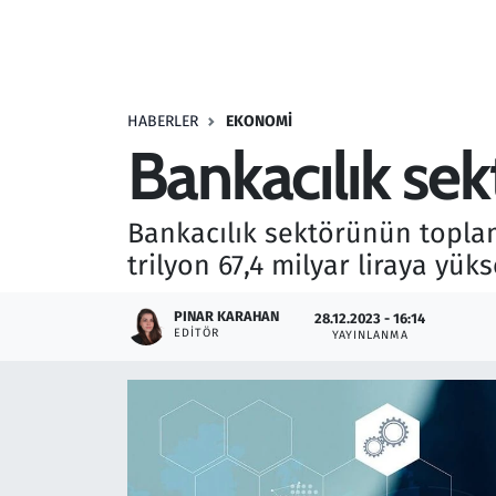
Resmi İlanlar
Rüya Tabirleri
HABERLER
EKONOMI
Bankacılık se
Sağlık
Savunma Sanayi
Bankacılık sektörünün toplam 
trilyon 67,4 milyar liraya yüks
Seçim 2023
PINAR KARAHAN
28.12.2023 - 16:14
Spor
EDITÖR
YAYINLANMA
Teknoloji ve Bilim
Televizyon