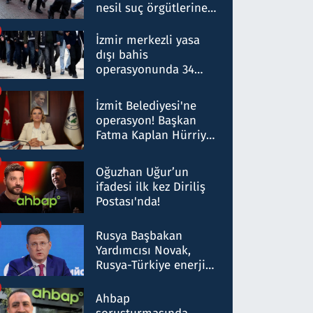
nesil suç örgütlerine
operasyon: 50 şüpheli
hakkında gözaltı kararı
İzmir merkezli yasa
dışı bahis
operasyonunda 34
gözaltı: Yaklaşık 2
Milyar liralık para
İzmit Belediyesi'ne
trafiği tespit edildi
operasyon! Başkan
Fatma Kaplan Hürriyet
ve eşi gözaltına alındı
Oğuzhan Uğur’un
ifadesi ilk kez Diriliş
Postası'nda!
Rusya Başbakan
Yardımcısı Novak,
Rusya-Türkiye enerji
ortaklığının stratejik
nitelikte olduğunu
Ahbap
belirtti