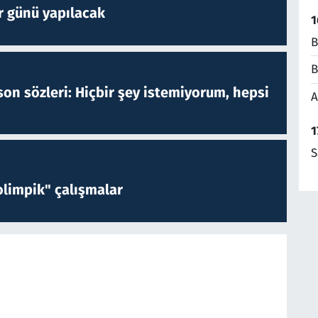
r günü yapılacak
1
B
B
on sözleri: Hiçbir şey istemiyorum, hepsi
A
1
S
limpik" çalışmalar