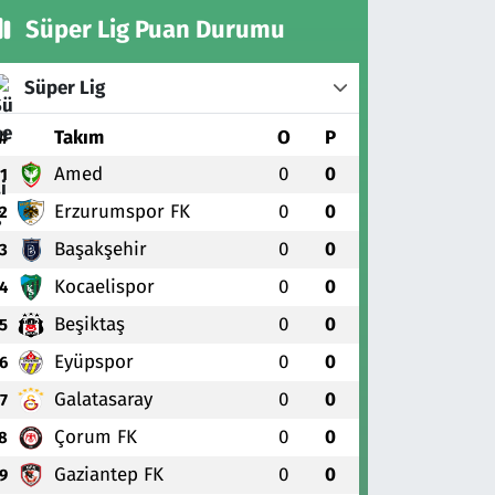
Süper Lig Puan Durumu
Süper Lig
#
Takım
O
P
Amed
0
0
1
Erzurumspor FK
0
0
2
Başakşehir
0
0
3
Kocaelispor
0
0
4
Beşiktaş
0
0
5
Eyüpspor
0
0
6
Galatasaray
0
0
7
Çorum FK
0
0
8
Gaziantep FK
0
0
9