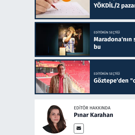
YÖKDİL/2 paza
EDITÖRÜN SEÇTIĞI
Maradona'nın s
bu
EDITÖRÜN SEÇTIĞI
Göztepe'den "o
EDITÖR HAKKINDA
Pınar Karahan