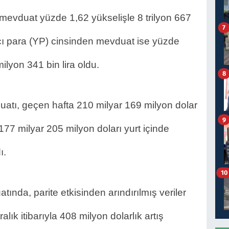
evduat yüzde 1,62 yükselişle 8 trilyon 667 
7
cı para (YP) cinsinden mevduat ise yüzde 
ilyon 341 bin lira oldu.
8
tı, geçen hafta 210 milyar 169 milyon dolar 
9
77 milyar 205 milyon doları yurt içinde 
ı.
10
tında, parite etkisinden arındırılmış veriler 
 itibarıyla 408 milyon dolarlık artış 