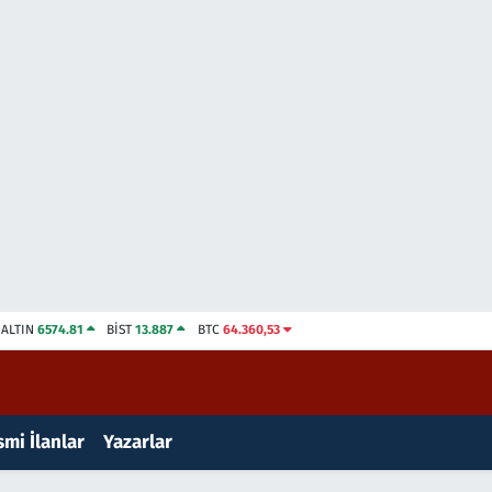
ALTIN
6574.81
BİST
13.887
BTC
64.360,53
mi İlanlar
Yazarlar