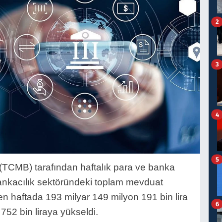
2
3
4
5
TCMB) tarafından haftalık para ve banka 
bankacılık sektöründeki toplam mevduat 
iten haftada 193 milyar 149 milyon 191 bin lira 
6
 752 bin liraya yükseldi.