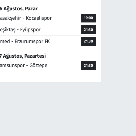
6 Ağustos, Pazar
aşakşehir - Kocaelispor
19:00
eşiktaş - Eyüpspor
21:30
med - Erzurumspor FK
21:30
7 Ağustos, Pazartesi
amsunspor - Göztepe
21:30