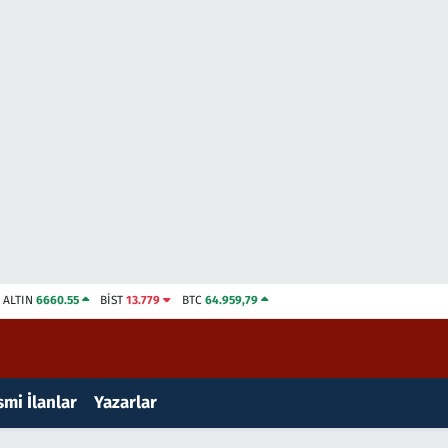
ALTIN
6660.55
BİST
13.779
BTC
64.959,79
mi İlanlar
Yazarlar