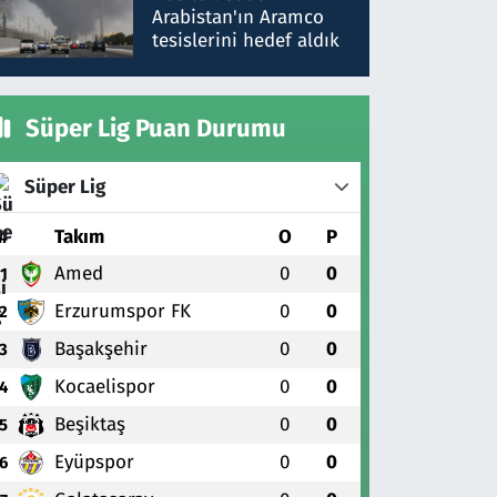
gönderdim
Arabistan'ın Aramco
tesislerini hedef aldık
Süper Lig Puan Durumu
Süper Lig
#
Takım
O
P
Amed
0
0
1
Erzurumspor FK
0
0
2
Başakşehir
0
0
3
Kocaelispor
0
0
4
Beşiktaş
0
0
5
Eyüpspor
0
0
6