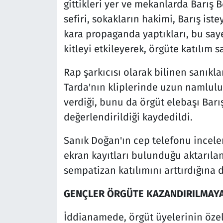
gittikleri yer ve mekanlarda Barış 
sefiri, sokakların hakimi, Barış is
kara propaganda yaptıkları, bu saye
kitleyi etkileyerek, örgüte katılım s
Rap şarkıcısı olarak bilinen san
Tarda'nın kliplerinde uzun namlulu 
verdiği, bunu da örgüt elebaşı Barı
değerlendirildiği kaydedildi.
Sanık Doğan'ın cep telefonu incel
ekran kayıtları bulunduğu aktarıla
sempatizan katılımını arttırdığına d
GENÇLER ÖRGÜTE KAZANDIRILMAYA
İddianamede, örgüt üyelerinin özel