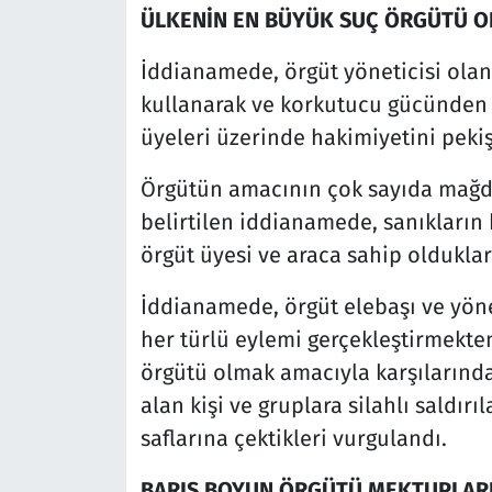
ÜLKENİN EN BÜYÜK SUÇ ÖRGÜTÜ O
İddianamede, örgüt yöneticisi olan
kullanarak ve korkutucu gücünden 
üyeleri üzerinde hakimiyetini pekişt
Örgütün amacının çok sayıda mağd
belirtilen iddianamede, sanıkların 
örgüt üyesi ve araca sahip oldukları
İddianamede, örgüt elebaşı ve yöne
her türlü eylemi gerçekleştirmekte
örgütü olmak amacıyla karşılarında 
alan kişi ve gruplara silahlı saldır
saflarına çektikleri vurgulandı.
BARIŞ BOYUN ÖRGÜTÜ MEKTUPLAR