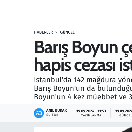
Resmi İlanlar
Rüya Tabirleri
HABERLER
GÜNCEL
Barış Boyun çe
Sağlık
hapis cezası i
Savunma Sanayi
Seçim 2023
İstanbul'da 142 mağdura yönel
Barış Boyun'un da bulunduğu 
Spor
Boyun'un 4 kez müebbet ve 34
Teknoloji ve Bilim
ANIL BUDAK
19.09.2024 - 11:53
19.09.2024
EDITÖR
YAYINLANMA
GÜNCE
Televizyon