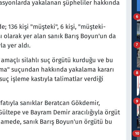
asyonlarda yakalanan şüpheliler hakkında
6
 136 kişi "müşteki", 6 kişi, "müşteki-
ı olarak yer alan sanık Barış Boyun'un da
la yer aldı.
7
amaçlı silahlı suç örgütü kurduğu ve bu
rma" suçundan hakkında yakalama kararı
8
uç işleme kastıyla talimatlar verdiği
9
ıfatıyla sanıklar Beratcan Gökdemir,
Gültepe ve Bayram Demir aracılığıyla örgüt
ianamede, sanık Barış Boyun'un örgütü bu
10