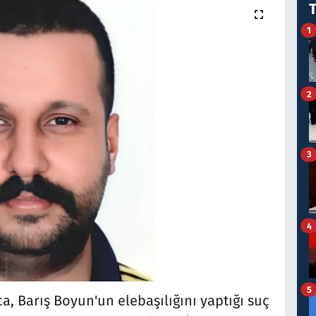
1
2
3
4
5
, Barış Boyun'un elebaşılığını yaptığı suç