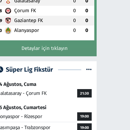
Galatasaray
0
0
7
Çorum FK
0
0
8
Gaziantep FK
0
0
9
Alanyaspor
0
0
0
Detaylar için tıklayın
Süper Lig Fikstür
4 Ağustos, Cuma
alatasaray - Çorum FK
21:30
5 Ağustos, Cumartesi
onyaspor - Rizespor
19:00
asımpaşa - Trabzonspor
19:00