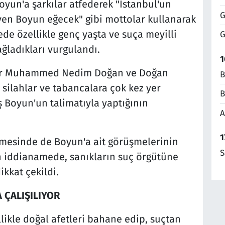
Boyun'a şarkılar atfederek "İstanbul'un
G
teyen Boyun eğecek" gibi mottolar kullanarak
de özellikle genç yaşta ve suça meyilli
G
ağladıkları vurgulandı.
1
ıklar Muhammed Nedim Doğan ve Doğan
B
silahlar ve tabancalara çok kez yer
B
ş Boyun'un talimatıyla yaptığının
A
1
emesinde de Boyun'a ait görüşmelerinin
S
n iddianamede, sanıkların suç örgütüne
ikkat çekildi.
 ÇALIŞILIYOR
likle doğal afetleri bahane edip, suçtan