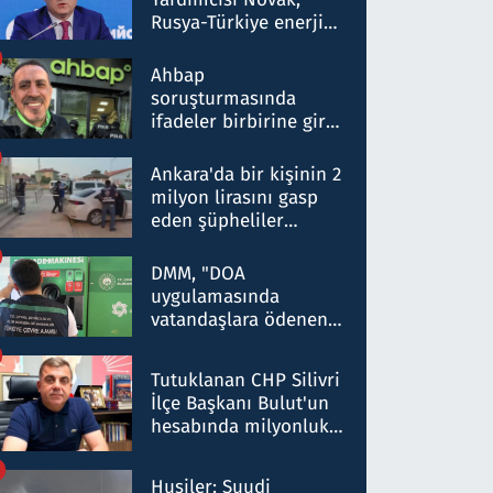
Rusya-Türkiye enerji
ortaklığının stratejik
nitelikte olduğunu
Ahbap
belirtti
soruşturmasında
ifadeler birbirine girdi:
Dokuz şüphelinin
ifadelerinden ortaya
Ankara'da bir kişinin 2
çıkan tablo şok etti
milyon lirasını gasp
eden şüpheliler
Kırıkkale'de yakalandı
DMM, "DOA
uygulamasında
vatandaşlara ödenen
iade tutarlarının
düşürüldüğü" iddiasını
Tutuklanan CHP Silivri
yalanladı
İlçe Başkanı Bulut'un
hesabında milyonluk
para trafiğine: Patron
talimat verdi, ben
Husiler: Suudi