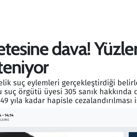
tesine dava! Yüzle
steniyor
ik suç eylemleri gerçekleştirdiği belir
suç örgütü üyesi 305 sanık hakkında da
9 yıla kadar hapisle cezalandırılması i
 - 14:14
LLEME