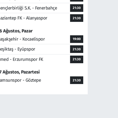
ençlerbirliği S.K. - Fenerbahçe
21:30
aziantep FK - Alanyaspor
21:30
6 Ağustos, Pazar
aşakşehir - Kocaelispor
19:00
eşiktaş - Eyüpspor
21:30
med - Erzurumspor FK
21:30
7 Ağustos, Pazartesi
amsunspor - Göztepe
21:30