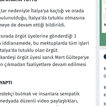
ar nedeniyle İtalya'ya kaçtığı ve orada
bulunulduğu, İtalya'da tutuklu olmasına
meye de devam ettiği bildirildi.
1
sırada örgüt üyelerine gönderdiği 3
n iddianamede, bu mektuplarda tüm işleri
İtalya'da tutuklu olan örgüt
 kardeşi örgüt üyesi sanık Mert Gültepe'ye
den çıkmadan faaliyetlere devam edilmesi
1
G
 YAPTI
1
stekçi bulmak ve insanlara sempatik
K
medyada düzenli video paylaştıkları,
K