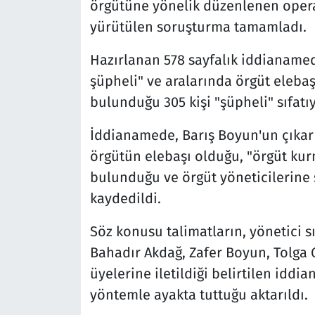
örgütüne yönelik düzenlenen oper
yürütülen soruşturma tamamladı.
Hazırlanan 578 sayfalık iddianamede;
şüpheli" ve aralarında örgüt elebaş
bulunduğu 305 kişi "şüpheli" sıfatıy
İddianamede, Barış Boyun'un çıkar 
örgütün elebaşı olduğu, "örgüt ku
bulunduğu ve örgüt yöneticilerine s
kaydedildi.
Söz konusu talimatların, yönetici s
Bahadır Akdağ, Zafer Boyun, Tolga 
üyelerine iletildiği belirtilen idd
yöntemle ayakta tuttuğu aktarıldı.