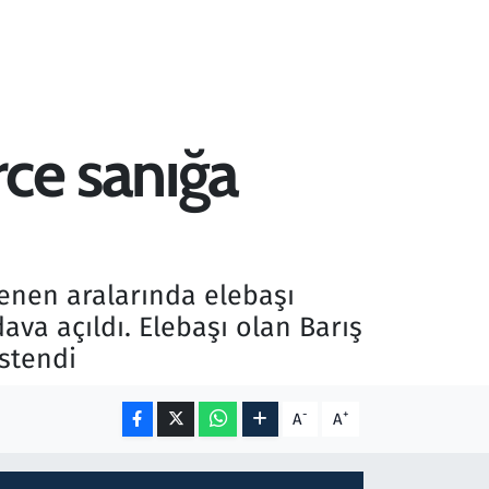
rce sanığa
lenen aralarında elebaşı
va açıldı. Elebaşı olan Barış
stendi
-
+
A
A