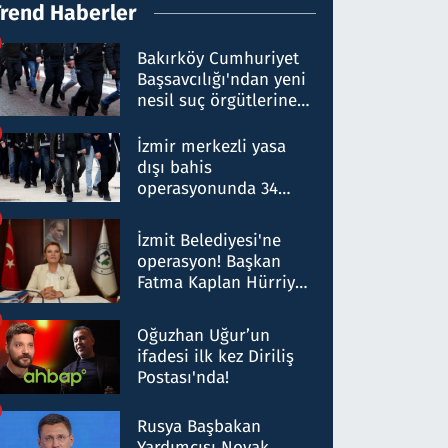
Trend Haberler
Bakırköy Cumhuriyet
Başsavcılığı'ndan yeni
nesil suç örgütlerine
operasyon: 50 şüpheli
hakkında gözaltı kararı
İzmir merkezli yasa
dışı bahis
operasyonunda 34
gözaltı: Yaklaşık 2
Milyar liralık para
İzmit Belediyesi'ne
trafiği tespit edildi
operasyon! Başkan
Fatma Kaplan Hürriyet
ve eşi gözaltına alındı
Oğuzhan Uğur’un
ifadesi ilk kez Diriliş
Postası'nda!
Rusya Başbakan
Yardımcısı Novak,