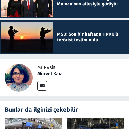
Mumcu'nun ailesiyle görüştü
MSB: Son bir haftada 1 PKK'lı
terörist teslim oldu
MUHABIR
Mürvet Kara
Bunlar da ilginizi çekebilir