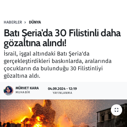
Gündem
HABERLER
DÜNYA
Haber
Batı Şeria'da 30 Filistinli daha
Kültür Sanat
gözaltına alındı!
İsrail, işgal altındaki Batı Şeria'da
Kurumsal Haberler
gerçekleştirdikleri baskınlarda, aralarında
çocukların da bulunduğu 30 Filistinliyi
Lezzet Durağı
gözaltına aldı.
Memur ve Kamu
MÜRVET KARA
04.09.2024 - 12:19
MUHABIR
YAYINLANMA
Otomobil
Oyun
Ramazan