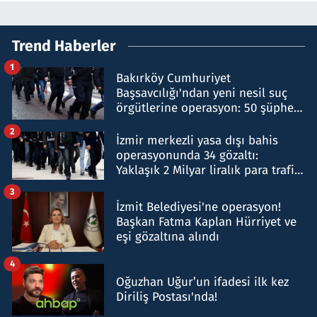
Trend Haberler
1
Bakırköy Cumhuriyet
Başsavcılığı'ndan yeni nesil suç
örgütlerine operasyon: 50 şüpheli
hakkında gözaltı kararı
2
İzmir merkezli yasa dışı bahis
operasyonunda 34 gözaltı:
Yaklaşık 2 Milyar liralık para trafiği
tespit edildi
3
İzmit Belediyesi'ne operasyon!
Başkan Fatma Kaplan Hürriyet ve
eşi gözaltına alındı
4
Oğuzhan Uğur’un ifadesi ilk kez
Diriliş Postası'nda!