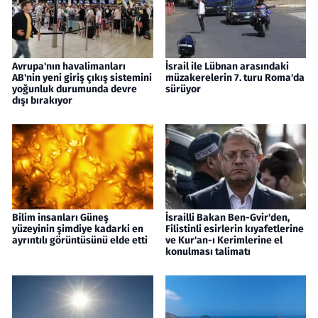
Avrupa'nın havalimanları
İsrail ile Lübnan arasındaki
AB'nin yeni giriş çıkış sistemini
müzakerelerin 7. turu Roma'da
yoğunluk durumunda devre
sürüyor
dışı bırakıyor
Bilim insanları Güneş
İsrailli Bakan Ben-Gvir'den,
yüzeyinin şimdiye kadarki en
Filistinli esirlerin kıyafetlerine
ayrıntılı görüntüsünü elde etti
ve Kur'an-ı Kerimlerine el
konulması talimatı