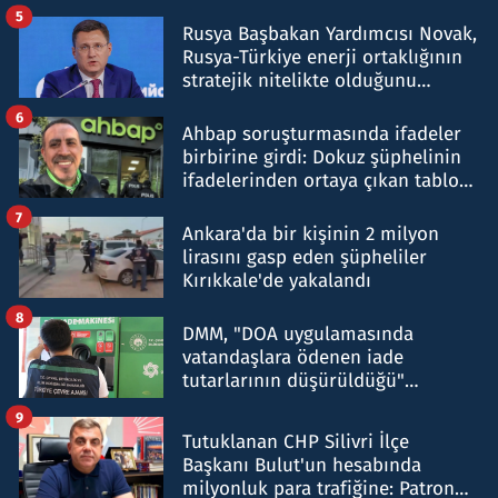
5
Rusya Başbakan Yardımcısı Novak,
Rusya-Türkiye enerji ortaklığının
stratejik nitelikte olduğunu
belirtti
6
Ahbap soruşturmasında ifadeler
birbirine girdi: Dokuz şüphelinin
ifadelerinden ortaya çıkan tablo
şok etti
7
Ankara'da bir kişinin 2 milyon
lirasını gasp eden şüpheliler
Kırıkkale'de yakalandı
8
DMM, "DOA uygulamasında
vatandaşlara ödenen iade
tutarlarının düşürüldüğü"
iddiasını yalanladı
9
Tutuklanan CHP Silivri İlçe
Başkanı Bulut'un hesabında
milyonluk para trafiğine: Patron