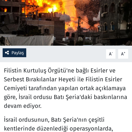
Resmi İlanlar
Rüya Tabirleri
Sağlık
Paylaş
-
+
A
A
Savunma Sanayi
Filistin Kurtuluş Örgütü'ne bağlı Esirler ve
Seçim 2023
Serbest Bırakılanlar Heyeti ile Filistin Esirler
Cemiyeti tarafından yapılan ortak açıklamaya
Spor
göre, İsrail ordusu Batı Şeria'daki baskınlarına
Teknoloji ve Bilim
devam ediyor.
Televizyon
İsrail ordusunun, Batı Şeria'nın çeşitli
kentlerinde düzenlediği operasyonlarda,