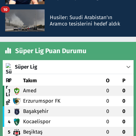
talimat verdi, ben gönderdim
10
Husiler: Suudi Arabistan'ın
Aramco tesislerini hedef aldık
Süper Lig Puan Durumu
Süper Lig
#
Takım
O
P
Amed
0
0
1
Erzurumspor FK
0
0
2
Başakşehir
0
0
3
Kocaelispor
0
0
4
Beşiktaş
0
0
5