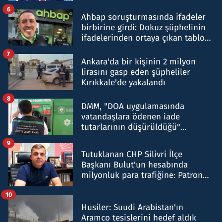
belirtti
6
Ahbap soruşturmasında ifadeler
birbirine girdi: Dokuz şüphelinin
ifadelerinden ortaya çıkan tablo
şok etti
7
Ankara'da bir kişinin 2 milyon
lirasını gasp eden şüpheliler
Kırıkkale'de yakalandı
8
DMM, "DOA uygulamasında
vatandaşlara ödenen iade
tutarlarının düşürüldüğü"
iddiasını yalanladı
9
Tutuklanan CHP Silivri İlçe
Başkanı Bulut'un hesabında
milyonluk para trafiğine: Patron
talimat verdi, ben gönderdim
10
Husiler: Suudi Arabistan'ın
Aramco tesislerini hedef aldık