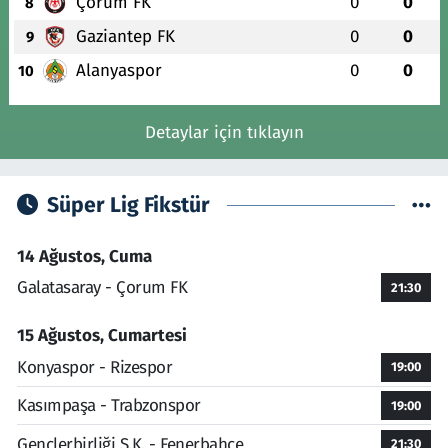
Çorum FK
0
0
8
Gaziantep FK
0
0
9
Alanyaspor
0
0
10
Detaylar için tıklayın
Süper Lig Fikstür
14 Ağustos, Cuma
Galatasaray - Çorum FK
21:30
15 Ağustos, Cumartesi
Konyaspor - Rizespor
19:00
Kasımpaşa - Trabzonspor
19:00
Gençlerbirliği S.K. - Fenerbahçe
21:30