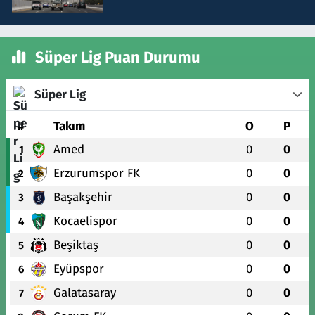
Süper Lig Puan Durumu
Süper Lig
#
Takım
O
P
Amed
0
0
1
Erzurumspor FK
0
0
2
Başakşehir
0
0
3
Kocaelispor
0
0
4
Beşiktaş
0
0
5
Eyüpspor
0
0
6
Galatasaray
0
0
7