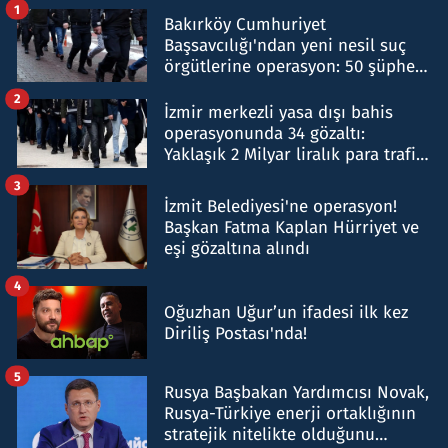
1
Bakırköy Cumhuriyet
Başsavcılığı'ndan yeni nesil suç
örgütlerine operasyon: 50 şüpheli
hakkında gözaltı kararı
2
İzmir merkezli yasa dışı bahis
operasyonunda 34 gözaltı:
Yaklaşık 2 Milyar liralık para trafiği
tespit edildi
3
İzmit Belediyesi'ne operasyon!
Başkan Fatma Kaplan Hürriyet ve
eşi gözaltına alındı
4
Oğuzhan Uğur’un ifadesi ilk kez
Diriliş Postası'nda!
5
Rusya Başbakan Yardımcısı Novak,
Rusya-Türkiye enerji ortaklığının
stratejik nitelikte olduğunu