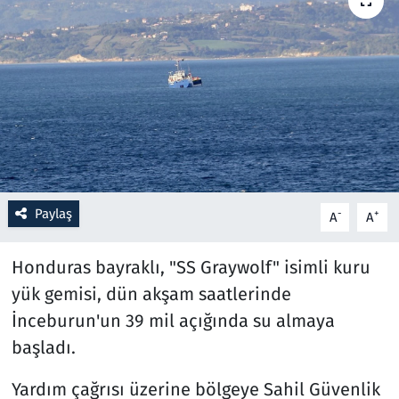
Resmi İlanlar
Rüya Tabirleri
Sağlık
Savunma Sanayi
Paylaş
-
+
A
A
Seçim 2023
Honduras bayraklı, "SS Graywolf" isimli kuru
Spor
yük gemisi, dün akşam saatlerinde
Teknoloji ve Bilim
İnceburun'un 39 mil açığında su almaya
başladı.
Televizyon
Yardım çağrısı üzerine bölgeye Sahil Güvenlik