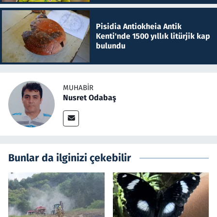
Pisidia Antiokheia Antik
Kenti'nde 1500 yıllık litürjik kap
bulundu
MUHABIR
Nusret Odabaş
Bunlar da ilginizi çekebilir