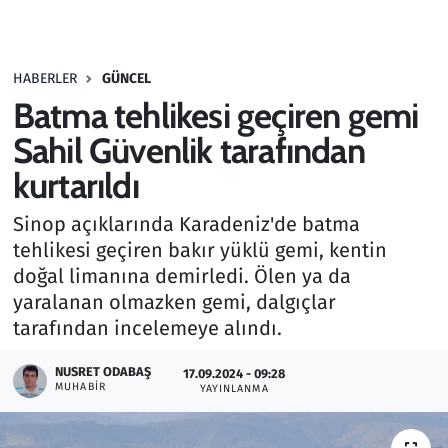
Gündem
HABERLER
GÜNCEL
Haber
Batma tehlikesi geçiren gemi
Kültür Sanat
Sahil Güvenlik tarafından
kurtarıldı
Kurumsal Haberler
Sinop açıklarında Karadeniz'de batma
Lezzet Durağı
tehlikesi geçiren bakır yüklü gemi, kentin
doğal limanına demirledi. Ölen ya da
Memur ve Kamu
yaralanan olmazken gemi, dalgıçlar
tarafından incelemeye alındı.
Otomobil
NUSRET ODABAŞ
17.09.2024 - 09:28
MUHABIR
Oyun
YAYINLANMA
Ramazan