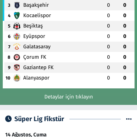
Başakşehir
0
0
3
Kocaelispor
0
0
4
Beşiktaş
0
0
5
Eyüpspor
0
0
6
Galatasaray
0
0
7
Çorum FK
0
0
8
Gaziantep FK
0
0
9
Alanyaspor
0
0
10
Detaylar için tıklayın
Süper Lig Fikstür
14 Ağustos, Cuma