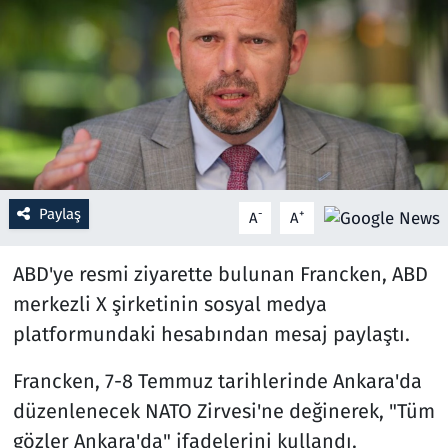
Resmi İlanlar
Rüya Tabirleri
Sağlık
Savunma Sanayi
Paylaş
-
+
A
A
Seçim 2023
ABD'ye resmi ziyarette bulunan Francken, ABD
Spor
merkezli X şirketinin sosyal medya
platformundaki hesabından mesaj paylaştı.
Teknoloji ve Bilim
Francken, 7-8 Temmuz tarihlerinde Ankara'da
Televizyon
düzenlenecek NATO Zirvesi'ne değinerek, "Tüm
gözler Ankara'da" ifadelerini kullandı.