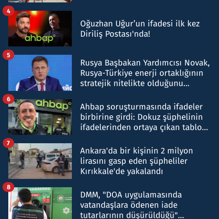
4
Oğuzhan Uğur’un ifadesi ilk kez
Diriliş Postası'nda!
5
Rusya Başbakan Yardımcısı Novak,
Rusya-Türkiye enerji ortaklığının
stratejik nitelikte olduğunu
belirtti
6
Ahbap soruşturmasında ifadeler
birbirine girdi: Dokuz şüphelinin
ifadelerinden ortaya çıkan tablo
şok etti
7
Ankara'da bir kişinin 2 milyon
lirasını gasp eden şüpheliler
Kırıkkale'de yakalandı
8
DMM, "DOA uygulamasında
vatandaşlara ödenen iade
tutarlarının düşürüldüğü"