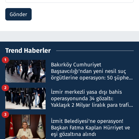
Gönder
Trend Haberler
1
Bakırköy Cumhuriyet
Başsavcılığı'ndan yeni nesil suç
örgütlerine operasyon: 50 şüpheli
hakkında gözaltı kararı
2
İzmir merkezli yasa dışı bahis
operasyonunda 34 gözaltı:
Yaklaşık 2 Milyar liralık para trafiği
tespit edildi
3
İzmit Belediyesi'ne operasyon!
Başkan Fatma Kaplan Hürriyet ve
eşi gözaltına alındı