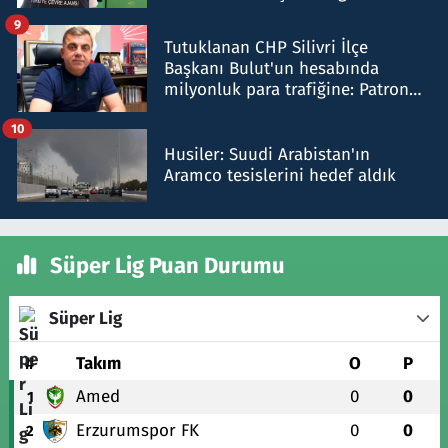
iddiasını yalanladı
9
Tutuklanan CHP Silivri İlçe
Başkanı Bulut'un hesabında
milyonluk para trafiğine: Patron
talimat verdi, ben gönderdim
10
Husiler: Suudi Arabistan'ın
Aramco tesislerini hedef aldık
Süper Lig Puan Durumu
Süper Lig
#
Takım
O
P
Amed
0
0
1
Erzurumspor FK
0
0
2