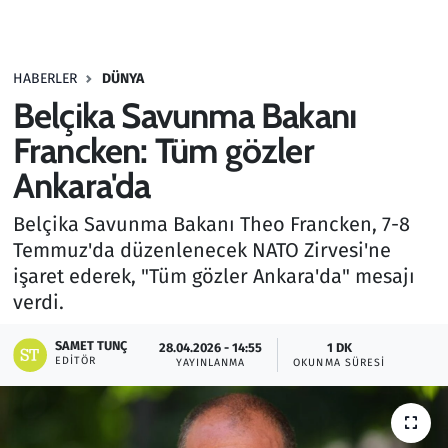
Gündem
HABERLER
DÜNYA
Haber
Belçika Savunma Bakanı
Kültür Sanat
Francken: Tüm gözler
Ankara'da
Kurumsal Haberler
Belçika Savunma Bakanı Theo Francken, 7-8
Lezzet Durağı
Temmuz'da düzenlenecek NATO Zirvesi'ne
işaret ederek, "Tüm gözler Ankara'da" mesajı
Memur ve Kamu
verdi.
Otomobil
SAMET TUNÇ
28.04.2026 - 14:55
1 DK
EDITÖR
YAYINLANMA
OKUNMA SÜRESI
Oyun
Ramazan