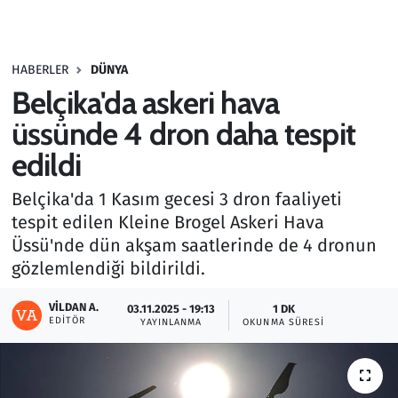
Gündem
HABERLER
DÜNYA
Haber
Belçika'da askeri hava
Kültür Sanat
üssünde 4 dron daha tespit
edildi
Kurumsal Haberler
Belçika'da 1 Kasım gecesi 3 dron faaliyeti
Lezzet Durağı
tespit edilen Kleine Brogel Askeri Hava
Üssü'nde dün akşam saatlerinde de 4 dronun
Memur ve Kamu
gözlemlendiği bildirildi.
Otomobil
VILDAN A.
03.11.2025 - 19:13
1 DK
EDITÖR
YAYINLANMA
OKUNMA SÜRESI
Oyun
Ramazan