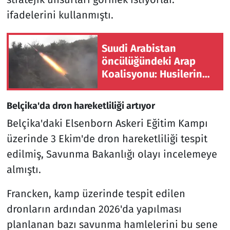
ifadelerini kullanmıştı.
Suudi Arabistan
öncülüğündeki Arap
Koalisyonu: Husilerin
Necran'a saldırılarında
11 sivil yaralandı
Belçika'da dron hareketliliği artıyor
Belçika'daki Elsenborn Askeri Eğitim Kampı
üzerinde 3 Ekim'de dron hareketliliği tespit
edilmiş, Savunma Bakanlığı olayı incelemeye
almıştı.
Francken, kamp üzerinde tespit edilen
dronların ardından 2026'da yapılması
planlanan bazı savunma hamlelerini bu sene