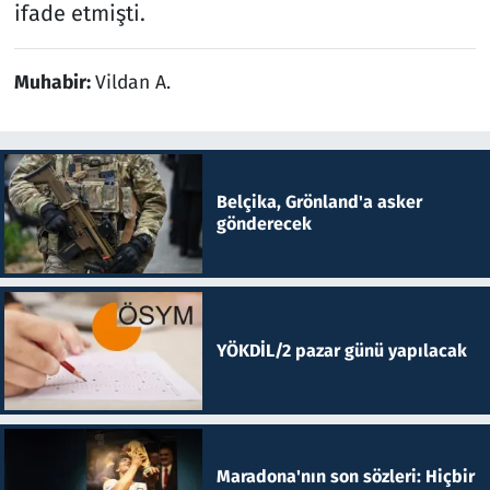
ifade etmişti.
Muhabir:
Vildan A.
Belçika, Grönland'a asker
gönderecek
YÖKDİL/2 pazar günü yapılacak
Maradona'nın son sözleri: Hiçbir