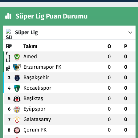
Süper Lig Puan Durumu
Süper Lig
#
Takım
O
P
Amed
0
0
1
Erzurumspor FK
0
0
2
Başakşehir
0
0
3
Kocaelispor
0
0
4
Beşiktaş
0
0
5
Eyüpspor
0
0
6
Galatasaray
0
0
7
Çorum FK
0
0
8