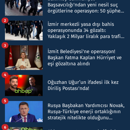
Başsavcılığı'ndan yeni nesil suç
örgütlerine operasyon: 50 şüpheli
hakkında gözaltı kararı
2
İzmir merkezli yasa dışı bahis
operasyonunda 34 gözaltı:
Yaklaşık 2 Milyar liralık para trafiği
tespit edildi
3
İzmit Belediyesi'ne operasyon!
Başkan Fatma Kaplan Hürriyet ve
eşi gözaltına alındı
4
Oğuzhan Uğur’un ifadesi ilk kez
Diriliş Postası'nda!
5
Rusya Başbakan Yardımcısı Novak,
Rusya-Türkiye enerji ortaklığının
stratejik nitelikte olduğunu
belirtti
6