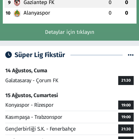
Gaziantep FK
0
0
9
Alanyaspor
0
0
10
Detaylar için tıklayın
Süper Lig Fikstür
14 Ağustos, Cuma
Galatasaray - Çorum FK
21:30
15 Ağustos, Cumartesi
Konyaspor - Rizespor
19:00
Kasımpaşa - Trabzonspor
19:00
Gençlerbirliği S.K. - Fenerbahçe
21:30