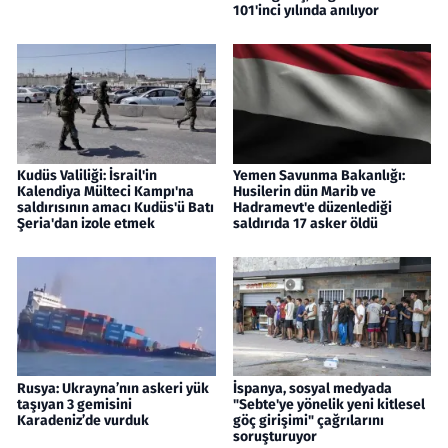
101'inci yılında anılıyor
Kudüs Valiliği: İsrail'in
Yemen Savunma Bakanlığı:
Kalendiya Mülteci Kampı'na
Husilerin dün Marib ve
saldırısının amacı Kudüs'ü Batı
Hadramevt'e düzenlediği
Şeria'dan izole etmek
saldırıda 17 asker öldü
Rusya: Ukrayna’nın askeri yük
İspanya, sosyal medyada
taşıyan 3 gemisini
"Sebte'ye yönelik yeni kitlesel
Karadeniz’de vurduk
göç girişimi" çağrılarını
soruşturuyor