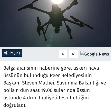
Resmi İlanlar
Rüya Tabirleri
Sağlık
Savunma Sanayi
Paylaş
-
+
A
A
Seçim 2023
Belga ajansının haberine göre, askeri hava
Spor
üssünün bulunduğu Peer Belediyesinin
Başkanı Steven Mathei, Savunma Bakanlığı ve
Teknoloji ve Bilim
polisin dün saat 19.00 sularında üssün
üstünde 4 dron faaliyeti tespit ettiğini
Televizyon
doğruladı.