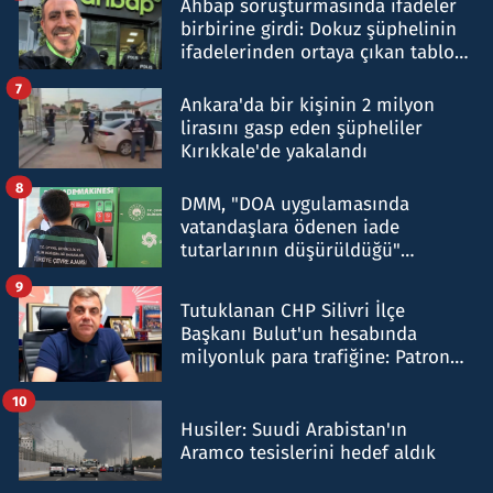
Ahbap soruşturmasında ifadeler
birbirine girdi: Dokuz şüphelinin
ifadelerinden ortaya çıkan tablo
şok etti
7
Ankara'da bir kişinin 2 milyon
lirasını gasp eden şüpheliler
Kırıkkale'de yakalandı
8
DMM, "DOA uygulamasında
vatandaşlara ödenen iade
tutarlarının düşürüldüğü"
iddiasını yalanladı
9
Tutuklanan CHP Silivri İlçe
Başkanı Bulut'un hesabında
milyonluk para trafiğine: Patron
talimat verdi, ben gönderdim
10
Husiler: Suudi Arabistan'ın
Aramco tesislerini hedef aldık