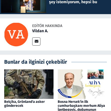
şey istemiyorum, hepsi bu
EDITÖR HAKKINDA
Vildan A.
Bunlar da ilginizi çekebilir
Belçika, Grönland'a asker
Bosna Hersek'in ilk
gönderecek
cumhurbaşkanı merhum Aliya
İzetbegoviç, doğumunun