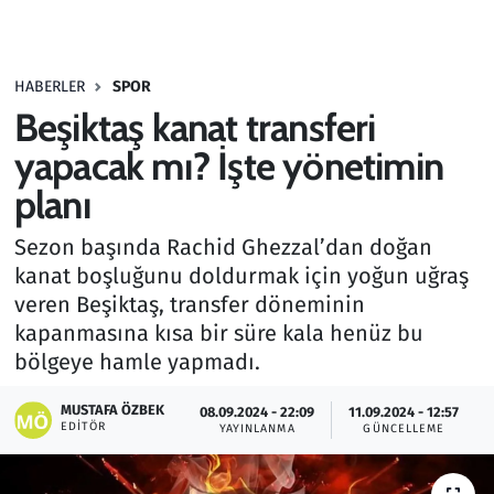
Gündem
HABERLER
SPOR
Haber
Beşiktaş kanat transferi
Kültür Sanat
yapacak mı? İşte yönetimin
planı
Kurumsal Haberler
Sezon başında Rachid Ghezzal’dan doğan
Lezzet Durağı
kanat boşluğunu doldurmak için yoğun uğraş
veren Beşiktaş, transfer döneminin
Memur ve Kamu
kapanmasına kısa bir süre kala henüz bu
bölgeye hamle yapmadı.
Otomobil
MUSTAFA ÖZBEK
08.09.2024 - 22:09
11.09.2024 - 12:57
EDITÖR
Oyun
YAYINLANMA
GÜNCELLEME
Ramazan