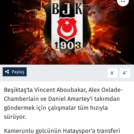
Resmi İlanlar
Rüya Tabirleri
Sağlık
Savunma Sanayi
Paylaş
-
+
A
A
Seçim 2023
Beşiktaş'ta Vincent Aboubakar, Alex Oxlade-
Spor
Chamberlain ve Daniel Amartey'i takımdan
Teknoloji ve Bilim
göndermek için çalışmalar tüm hızıyla
sürüyor.
Televizyon
Kamerunlu golcünün Hatayspor'a transferi