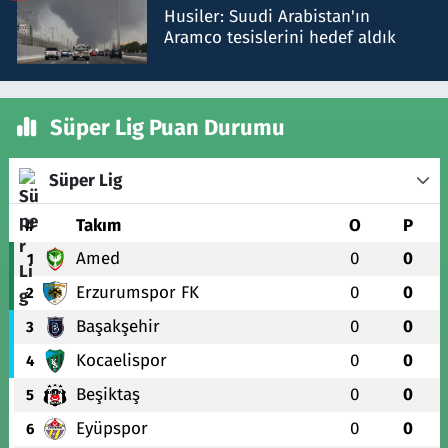
Husiler: Suudi Arabistan'ın
Aramco tesislerini hedef aldık
Süper Lig Puan Durumu
Süper Lig
#
Takım
O
P
Amed
0
0
1
Erzurumspor FK
0
0
2
Başakşehir
0
0
3
Kocaelispor
0
0
4
Beşiktaş
0
0
5
Eyüpspor
0
0
6