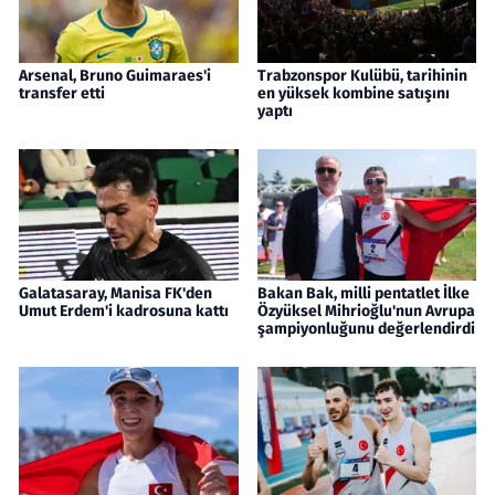
Arsenal, Bruno Guimaraes'i
Trabzonspor Kulübü, tarihinin
transfer etti
en yüksek kombine satışını
yaptı
Galatasaray, Manisa FK'den
Bakan Bak, milli pentatlet İlke
Umut Erdem'i kadrosuna kattı
Özyüksel Mihrioğlu'nun Avrupa
şampiyonluğunu değerlendirdi