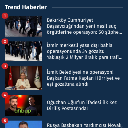
Trend Haberler
1
Bakırköy Cumhuriyet
Başsavcılığı'ndan yeni nesil suç
örgütlerine operasyon: 50 şüpheli
hakkında gözaltı kararı
2
İzmir merkezli yasa dışı bahis
operasyonunda 34 gözaltı:
Yaklaşık 2 Milyar liralık para trafiği
tespit edildi
3
İzmit Belediyesi'ne operasyon!
Başkan Fatma Kaplan Hürriyet ve
eşi gözaltına alındı
4
Oğuzhan Uğur’un ifadesi ilk kez
Diriliş Postası'nda!
5
Rusya Başbakan Yardımcısı Novak,