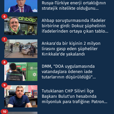
Rusya-Türkiye enerji ortaklığının
stratejik nitelikte olduğunu
belirtti
6
Ahbap soruşturmasında ifadeler
birbirine girdi: Dokuz şüphelinin
ifadelerinden ortaya çıkan tablo
şok etti
7
Ankara'da bir kişinin 2 milyon
lirasını gasp eden şüpheliler
Kırıkkale'de yakalandı
8
DMM, "DOA uygulamasında
vatandaşlara ödenen iade
tutarlarının düşürüldüğü"
iddiasını yalanladı
9
Tutuklanan CHP Silivri İlçe
Başkanı Bulut'un hesabında
milyonluk para trafiğine: Patron
talimat verdi, ben gönderdim
10