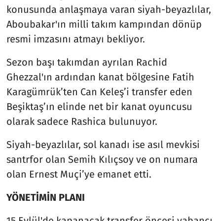
konusunda anlaşmaya varan siyah-beyazlılar,
Aboubakar'ın milli takım kampından dönüp
resmi imzasını atmayı bekliyor.
Sezon başı takımdan ayrılan Rachid
Ghezzal'ın ardından kanat bölgesine Fatih
Karagümrük’ten Can Keleş’i transfer eden
Beşiktaş’ın elinde net bir kanat oyuncusu
olarak sadece Rashica bulunuyor.
Siyah-beyazlılar, sol kanadı ise asıl mevkisi
santrfor olan Semih Kılıçsoy ve on numara
olan Ernest Muçi’ye emanet etti.
YÖNETİMİN PLANI
15 Eylül'de kapanacak transfer öncesi yabancı