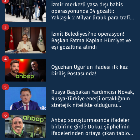
2
İzmir merkezli yasa dışı bahis
operasyonunda 34 gözaltı:
Yaklaşık 2 Milyar liralık para trafiği
tespit edildi
3
İzmit Belediyesi'ne operasyon!
Başkan Fatma Kaplan Hürriyet ve
eşi gözaltına alındı
4
Oğuzhan Uğur’un ifadesi ilk kez
Diriliş Postası'nda!
5
Rusya Başbakan Yardımcısı Novak,
Rusya-Türkiye enerji ortaklığının
stratejik nitelikte olduğunu
belirtti
6
Ahbap soruşturmasında ifadeler
birbirine girdi: Dokuz şüphelinin
ifadelerinden ortaya çıkan tablo
şok etti