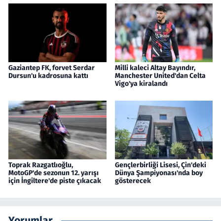
Gaziantep FK, forvet Serdar
Milli kaleci Altay Bayındır,
Dursun'u kadrosuna kattı
Manchester United'dan Celta
Vigo'ya kiralandı
Toprak Razgatlıoğlu,
Gençlerbirliği Lisesi, Çin'deki
MotoGP'de sezonun 12. yarışı
Dünya Şampiyonası'nda boy
için İngiltere'de piste çıkacak
gösterecek
Yorumlar