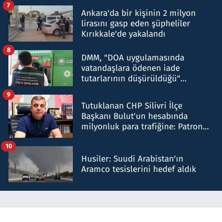
7
Ankara'da bir kişinin 2 milyon
lirasını gasp eden şüpheliler
Kırıkkale'de yakalandı
8
DMM, "DOA uygulamasında
vatandaşlara ödenen iade
tutarlarının düşürüldüğü"
iddiasını yalanladı
9
Tutuklanan CHP Silivri İlçe
Başkanı Bulut'un hesabında
milyonluk para trafiğine: Patron
talimat verdi, ben gönderdim
10
Husiler: Suudi Arabistan'ın
Aramco tesislerini hedef aldık