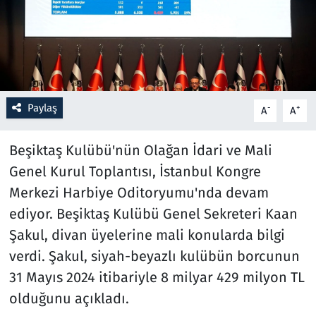
Resmi İlanlar
Rüya Tabirleri
Sağlık
Paylaş
-
+
A
A
Savunma Sanayi
Beşiktaş Kulübü'nün Olağan İdari ve Mali
Genel Kurul Toplantısı, İstanbul Kongre
Seçim 2023
Merkezi Harbiye Oditoryumu'nda devam
ediyor. Beşiktaş Kulübü Genel Sekreteri Kaan
Spor
Şakul, divan üyelerine mali konularda bilgi
Teknoloji ve Bilim
verdi. Şakul, siyah-beyazlı kulübün borcunun
31 Mayıs 2024 itibariyle 8 milyar 429 milyon TL
Televizyon
olduğunu açıkladı.