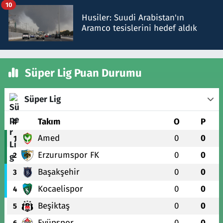
10
Husiler: Suudi Arabistan'ın
Aramco tesislerini hedef aldık
Süper Lig Puan Durumu
Süper Lig
#
Takım
O
P
Amed
0
0
1
Erzurumspor FK
0
0
2
Başakşehir
0
0
3
Kocaelispor
0
0
4
Beşiktaş
0
0
5
Eyüpspor
0
0
6