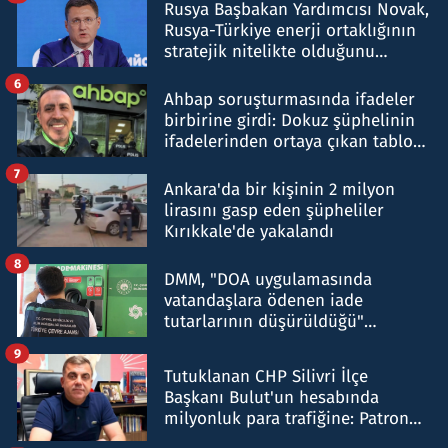
Rusya Başbakan Yardımcısı Novak,
Rusya-Türkiye enerji ortaklığının
stratejik nitelikte olduğunu
belirtti
6
Ahbap soruşturmasında ifadeler
birbirine girdi: Dokuz şüphelinin
ifadelerinden ortaya çıkan tablo
şok etti
7
Ankara'da bir kişinin 2 milyon
lirasını gasp eden şüpheliler
Kırıkkale'de yakalandı
8
DMM, "DOA uygulamasında
vatandaşlara ödenen iade
tutarlarının düşürüldüğü"
iddiasını yalanladı
9
Tutuklanan CHP Silivri İlçe
Başkanı Bulut'un hesabında
milyonluk para trafiğine: Patron
talimat verdi, ben gönderdim