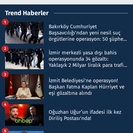
Trend Haberler
1
Bakırköy Cumhuriyet
Başsavcılığı'ndan yeni nesil suç
örgütlerine operasyon: 50 şüpheli
hakkında gözaltı kararı
2
İzmir merkezli yasa dışı bahis
operasyonunda 34 gözaltı:
Yaklaşık 2 Milyar liralık para trafiği
tespit edildi
3
İzmit Belediyesi'ne operasyon!
Başkan Fatma Kaplan Hürriyet ve
eşi gözaltına alındı
4
Oğuzhan Uğur’un ifadesi ilk kez
Diriliş Postası'nda!
5