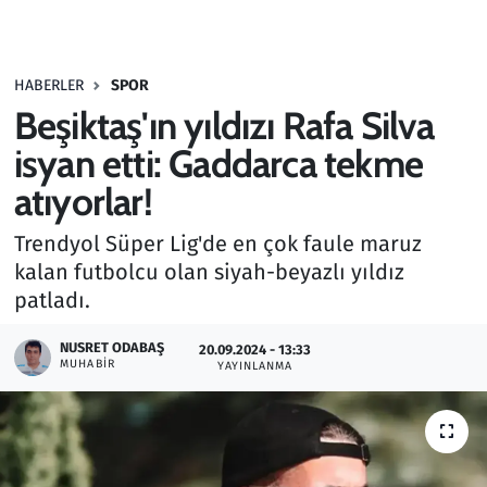
Gündem
HABERLER
SPOR
Haber
Beşiktaş'ın yıldızı Rafa Silva
Kültür Sanat
isyan etti: Gaddarca tekme
atıyorlar!
Kurumsal Haberler
Trendyol Süper Lig'de en çok faule maruz
Lezzet Durağı
kalan futbolcu olan siyah-beyazlı yıldız
patladı.
Memur ve Kamu
NUSRET ODABAŞ
20.09.2024 - 13:33
MUHABIR
YAYINLANMA
Otomobil
Oyun
Ramazan