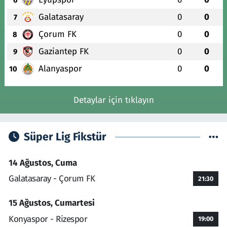
Galatasaray
0
0
7
Çorum FK
0
0
8
Gaziantep FK
0
0
9
Alanyaspor
0
0
10
Detaylar için tıklayın
Süper Lig Fikstür
14 Ağustos, Cuma
Galatasaray - Çorum FK
21:30
15 Ağustos, Cumartesi
Konyaspor - Rizespor
19:00