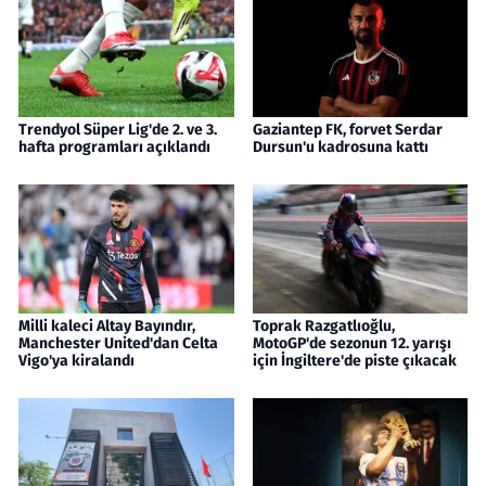
Trendyol Süper Lig'de 2. ve 3.
Gaziantep FK, forvet Serdar
hafta programları açıklandı
Dursun'u kadrosuna kattı
Milli kaleci Altay Bayındır,
Toprak Razgatlıoğlu,
Manchester United'dan Celta
MotoGP'de sezonun 12. yarışı
Vigo'ya kiralandı
için İngiltere'de piste çıkacak