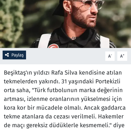
Resmi İlanlar
Rüya Tabirleri
Sağlık
Paylaş
-
+
A
A
Savunma Sanayi
Beşiktaş'ın yıldızı Rafa Silva kendisine atılan
Seçim 2023
tekmelerden yakındı. 31 yaşındaki Portekizli
Spor
orta saha, "Türk futbolunun marka değerinin
artması, izlenme oranlarının yükselmesi için
Teknoloji ve Bilim
kora kor bir mücadele olmalı. Ancak gaddarca
tekme atanlara da cezası verilmeli. Hakemler
Televizyon
de maçı gereksiz düdüklerle kesmemeli." diye