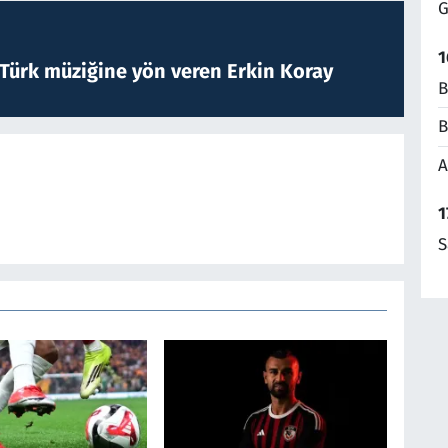
G
1
 Türk müziğine yön veren Erkin Koray
B
B
A
1
S