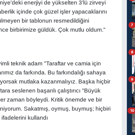
iye'deki enerjiyi de yükselten 3'lü zirveyi
berlik içinde çok güzel işler yapacaklarını
rülmeyen bir tablonun resmedildiğini
7
nce birbirimize güldük. Çok mutlu oldum."
8
li teknik adam "Taraftar ve camia için
rımız da farkında. Bu farkındalığı sahaya
9
tiyorsak mutlaka kazanmalıyız. Başka hiçbir
ara seslenen başarılı çalıştırıcı "Büyük
 her zaman böyleydi. Kritik önemde ve bir
niyorum. Sakatmış, oymuş, buymuş; hiçbiri
10
fadelerini kullandı