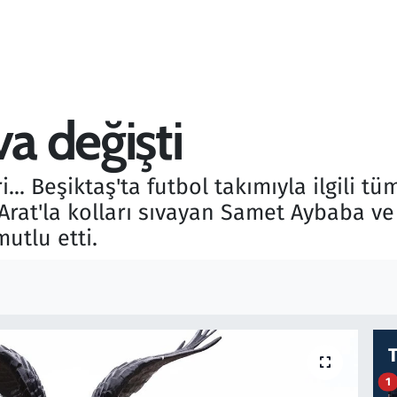
va değişti
... Beşiktaş'ta futbol takımıyla ilgili 
rat'la kolları sıvayan Samet Aybaba ve 
utlu etti.
1