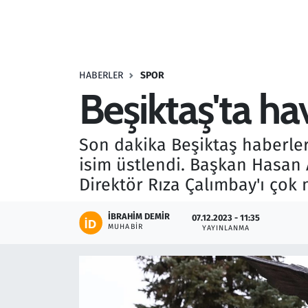
Resmi İlanlar
Rüya Tabirleri
HABERLER
SPOR
Beşiktaş'ta ha
Sağlık
Savunma Sanayi
Son dakika Beşiktaş haberleri
isim üstlendi. Başkan Hasan A
Seçim 2023
Direktör Rıza Çalımbay'ı çok m
Spor
İBRAHIM DEMIR
07.12.2023 - 11:35
MUHABIR
YAYINLANMA
Teknoloji ve Bilim
Televizyon