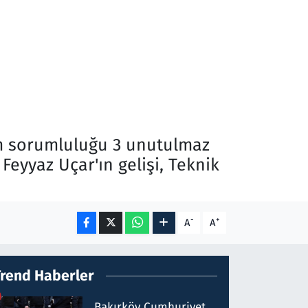
tüm sorumluluğu 3 unutulmaz
Feyyaz Uçar'ın gelişi, Teknik
-
+
A
A
Trend Haberler
Bakırköy Cumhuriyet