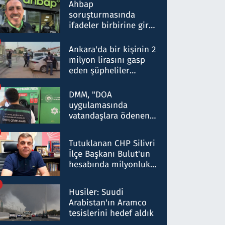
nitelikte olduğunu
Ahbap
belirtti
soruşturmasında
ifadeler birbirine girdi:
Dokuz şüphelinin
ifadelerinden ortaya
Ankara'da bir kişinin 2
çıkan tablo şok etti
milyon lirasını gasp
eden şüpheliler
Kırıkkale'de yakalandı
DMM, "DOA
uygulamasında
vatandaşlara ödenen
iade tutarlarının
düşürüldüğü" iddiasını
Tutuklanan CHP Silivri
yalanladı
İlçe Başkanı Bulut'un
hesabında milyonluk
para trafiğine: Patron
talimat verdi, ben
Husiler: Suudi
gönderdim
Arabistan'ın Aramco
tesislerini hedef aldık