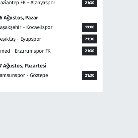
aziantep FK - Alanyaspor
21:30
6 Ağustos, Pazar
aşakşehir - Kocaelispor
19:00
eşiktaş - Eyüpspor
21:30
med - Erzurumspor FK
21:30
7 Ağustos, Pazartesi
amsunspor - Göztepe
21:30