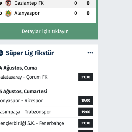
Gaziantep FK
0
0
9
Alanyaspor
0
0
0
Detaylar için tıklayın
Süper Lig Fikstür
4 Ağustos, Cuma
alatasaray - Çorum FK
21:30
5 Ağustos, Cumartesi
onyaspor - Rizespor
19:00
asımpaşa - Trabzonspor
19:00
ençlerbirliği S.K. - Fenerbahçe
21:30