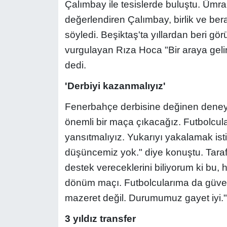
Çalımbay ile tesislerde buluştu. Ümran
değerlendiren Çalımbay, birlik ve bera
söyledi. Beşiktaş'ta yıllardan beri gö
vurgulayan Rıza Hoca "Bir araya geli
dedi.
'Derbiyi kazanmalıyız'
Fenerbahçe derbisine değinen deneyim
önemli bir maça çıkacağız. Futbolcula
yansıtmalıyız. Yukarıyı yakalamak is
düşüncemiz yok." diye konuştu. Taraft
destek vereceklerini biliyorum ki bu,
dönüm maçı. Futbolcularıma da güve
mazeret değil. Durumumuz gayet iyi." i
3 yıldız transfer