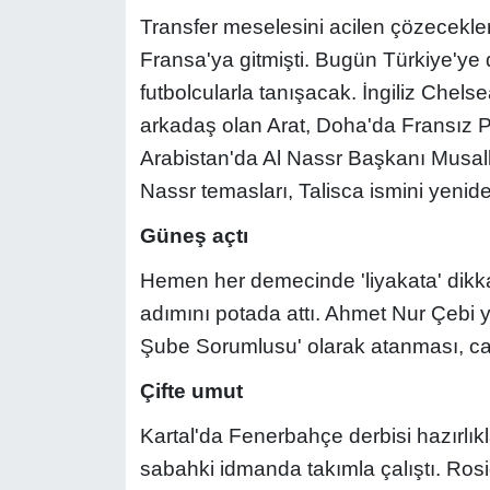
Transfer meselesini acilen çözecekler
Fransa'ya gitmişti. Bugün Türkiye'ye 
futbolcularla tanışacak. İngiliz Chelse
arkadaş olan Arat, Doha'da Fransız PS
Arabistan'da Al Nassr Başkanı Musall
Nassr temasları, Talisca ismini yenid
Güneş açtı
Hemen her demecinde 'liyakata' dikka
adımını potada attı. Ahmet Nur Çebi 
Şube Sorumlusu' olarak atanması, ca
Çifte umut
Kartal'da Fenerbahçe derbisi hazırlık
sabahki idmanda takımla çalıştı. Rosi