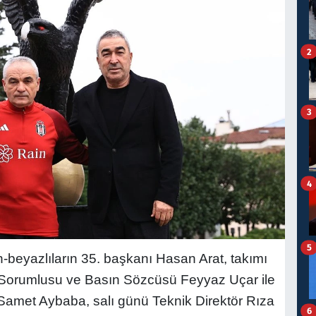
2
3
4
5
-beyazlıların 35. başkanı Hasan Arat, takımı
 Sorumlusu ve Basın Sözcüsü Feyyaz Uçar ile
Samet Aybaba, salı günü Teknik Direktör Rıza
6