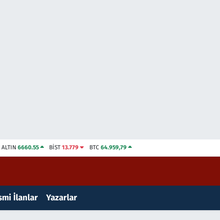
ALTIN
6660.55
BİST
13.779
BTC
64.959,79
mi İlanlar
Yazarlar