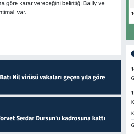
göre karar vereceğini belirttiği Bailly ve
timali var.
1
1
atı Nil virüsü vakaları geçen yıla göre
G
1
K
K
forvet Serdar Dursun'u kadrosuna kattı
G