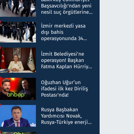
Başsavcılığı'ndan yeni
nesil suç örgütlerine
operasyon: 50 şüpheli
hakkında gözaltı kararı
İzmir merkezli yasa
dışı bahis
operasyonunda 34
gözaltı: Yaklaşık 2
Milyar liralık para
İzmit Belediyesi'ne
trafiği tespit edildi
operasyon! Başkan
Fatma Kaplan Hürriyet
ve eşi gözaltına alındı
Oğuzhan Uğur’un
ifadesi ilk kez Diriliş
Postası'nda!
Rusya Başbakan
Yardımcısı Novak,
Rusya-Türkiye enerji
ortaklığının stratejik