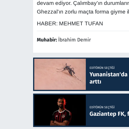
devam ediyor. Çalımbay'ın durumlarına 
Ghezzal'ın zorlu maçta forma giyme ih
HABER: MEHMET TUFAN
Muhabir:
İbrahim Demir
EDITÖRÜN SEÇTIĞI
Yunanistan'da B
arttı
EDITÖRÜN SEÇTIĞI
Gaziantep FK, 