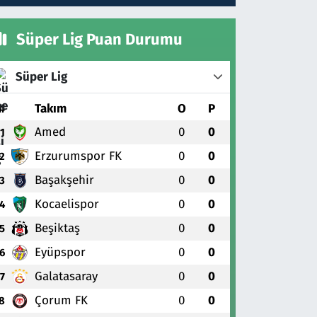
Süper Lig Puan Durumu
Süper Lig
#
Takım
O
P
Amed
0
0
1
Erzurumspor FK
0
0
2
Başakşehir
0
0
3
Kocaelispor
0
0
4
Beşiktaş
0
0
5
Eyüpspor
0
0
6
Galatasaray
0
0
7
Çorum FK
0
0
8