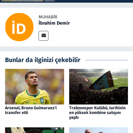
MUHABIR
İbrahim Demir
Bunlar da ilginizi çekebilir
Arsenal, Bruno Guimaraes'i
Trabzonspor Kulübü, tarihinin
transfer etti
en yüksek kombine satışını
yaptı