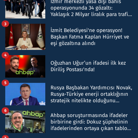
İzmir merkezli yasa dışı bahis
operasyonunda 34 gözaltı:
Yaklaşık 2 Milyar liralık para trafiği
tespit edildi
3
İzmit Belediyesi'ne operasyon!
Başkan Fatma Kaplan Hürriyet ve
eşi gözaltına alındı
4
Oğuzhan Uğur’un ifadesi ilk kez
Diriliş Postası'nda!
5
Rusya Başbakan Yardımcısı Novak,
Rusya-Türkiye enerji ortaklığının
stratejik nitelikte olduğunu
belirtti
6
Ahbap soruşturmasında ifadeler
birbirine girdi: Dokuz şüphelinin
ifadelerinden ortaya çıkan tablo
şok etti