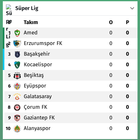
Süper Lig
#
Takım
O
P
Amed
0
0
1
Erzurumspor FK
0
0
2
Başakşehir
0
0
3
Kocaelispor
0
0
4
Beşiktaş
0
0
5
Eyüpspor
0
0
6
Galatasaray
0
0
7
Çorum FK
0
0
8
Gaziantep FK
0
0
9
Alanyaspor
0
0
10