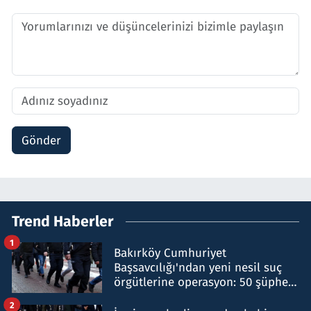
Gönder
Trend Haberler
1
Bakırköy Cumhuriyet
Başsavcılığı'ndan yeni nesil suç
örgütlerine operasyon: 50 şüpheli
hakkında gözaltı kararı
2