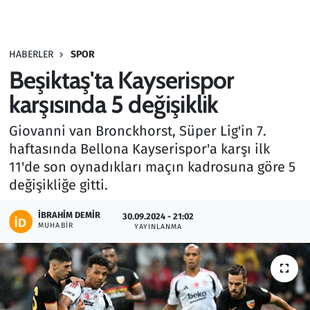
Gündem
HABERLER
SPOR
Haber
Beşiktaş'ta Kayserispor
Kültür Sanat
karşısında 5 değişiklik
Giovanni van Bronckhorst, Süper Lig'in 7.
Kurumsal Haberler
haftasında Bellona Kayserispor'a karşı ilk
11'de son oynadıkları maçın kadrosuna göre 5
Lezzet Durağı
değişikliğe gitti.
Memur ve Kamu
İBRAHIM DEMIR
30.09.2024 - 21:02
MUHABIR
YAYINLANMA
Otomobil
Oyun
Ramazan