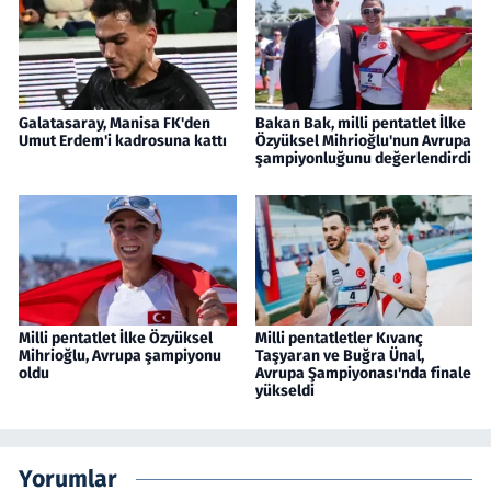
Galatasaray, Manisa FK'den
Bakan Bak, milli pentatlet İlke
Umut Erdem'i kadrosuna kattı
Özyüksel Mihrioğlu'nun Avrupa
şampiyonluğunu değerlendirdi
Milli pentatlet İlke Özyüksel
Milli pentatletler Kıvanç
Mihrioğlu, Avrupa şampiyonu
Taşyaran ve Buğra Ünal,
oldu
Avrupa Şampiyonası'nda finale
yükseldi
Yorumlar