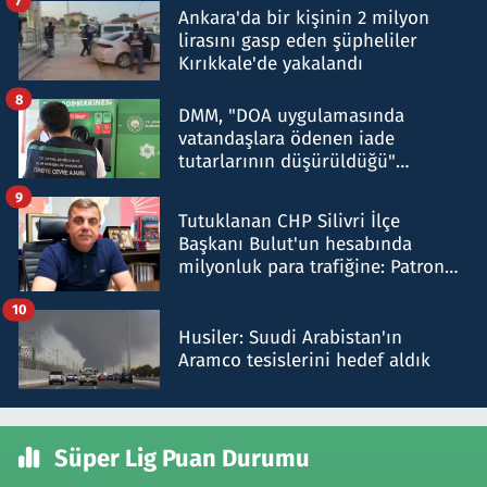
7
Ankara'da bir kişinin 2 milyon
lirasını gasp eden şüpheliler
Kırıkkale'de yakalandı
8
DMM, "DOA uygulamasında
vatandaşlara ödenen iade
tutarlarının düşürüldüğü"
iddiasını yalanladı
9
Tutuklanan CHP Silivri İlçe
Başkanı Bulut'un hesabında
milyonluk para trafiğine: Patron
talimat verdi, ben gönderdim
10
Husiler: Suudi Arabistan'ın
Aramco tesislerini hedef aldık
Süper Lig Puan Durumu