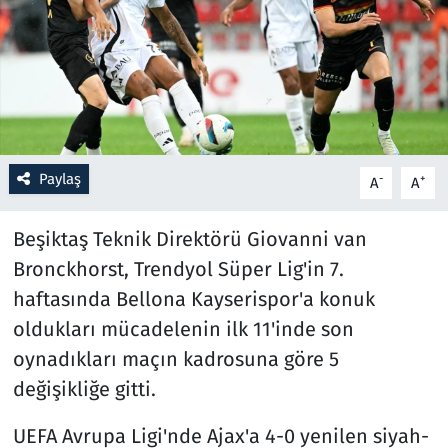
Resmi İlanlar
Rüya Tabirleri
Sağlık
Paylaş
-
+
A
A
Savunma Sanayi
Beşiktaş Teknik Direktörü Giovanni van
Seçim 2023
Bronckhorst, Trendyol Süper Lig'in 7.
haftasında Bellona Kayserispor'a konuk
Spor
oldukları mücadelenin ilk 11'inde son
Teknoloji ve Bilim
oynadıkları maçın kadrosuna göre 5
değişikliğe gitti.
Televizyon
UEFA Avrupa Ligi'nde Ajax'a 4-0 yenilen siyah-