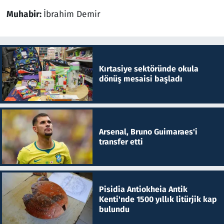
Muhabir:
İbrahim Demir
Kırtasiye sektöründe okula
dönüş mesaisi başladı
Arsenal, Bruno Guimaraes'i
transfer etti
Pisidia Antiokheia Antik
Kenti'nde 1500 yıllık litürjik kap
bulundu