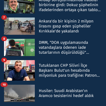
birbirine girdi: Dokuz şüphelinin
ifadelerinden ortaya çıkan tablo
şok etti
7
Ankara'da bir kişinin 2 milyon
lirasını gasp eden şüpheliler
Kırıkkale'de yakalandı
8
DMM, "DOA uygulamasında
vatandaşlara ödenen iade
tutarlarının düşürüldüğü"
iddiasını yalanladı
9
Tutuklanan CHP Silivri İlçe
Başkanı Bulut'un hesabında
milyonluk para trafiğine: Patron
talimat verdi, ben gönderdim
10
Husiler: Suudi Arabistan'ın
Aramco tesislerini hedef aldık