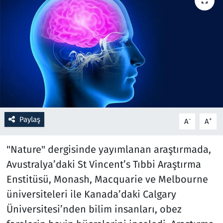
Resmi İlanlar
Rüya Tabirleri
Sağlık
Savunma Sanayi
Paylaş
-
+
A
A
Seçim 2023
"Nature" dergisinde yayımlanan araştırmada,
Spor
Avustralya’daki St Vincent’s Tıbbi Araştırma
Teknoloji ve Bilim
Enstitüsü, Monash, Macquarie ve Melbourne
üniversiteleri ile Kanada’daki Calgary
Televizyon
Üniversitesi’nden bilim insanları, obez