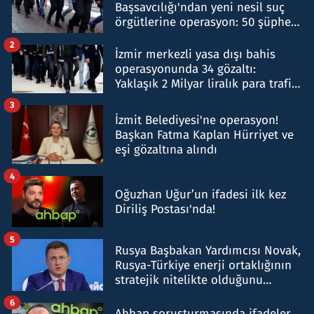
Başsavcılığı'ndan yeni nesil suç
örgütlerine operasyon: 50 şüpheli
hakkında gözaltı kararı
2
İzmir merkezli yasa dışı bahis
operasyonunda 34 gözaltı:
Yaklaşık 2 Milyar liralık para trafiği
tespit edildi
3
İzmit Belediyesi'ne operasyon!
Başkan Fatma Kaplan Hürriyet ve
eşi gözaltına alındı
4
Oğuzhan Uğur’un ifadesi ilk kez
Diriliş Postası'nda!
5
Rusya Başbakan Yardımcısı Novak,
Rusya-Türkiye enerji ortaklığının
stratejik nitelikte olduğunu
belirtti
6
Ahbap soruşturmasında ifadeler