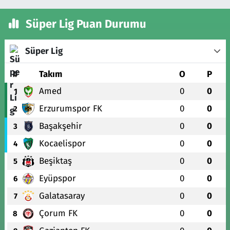
Süper Lig Puan Durumu
Süper Lig
#
Takım
O
P
Amed
0
0
1
Erzurumspor FK
0
0
2
Başakşehir
0
0
3
Kocaelispor
0
0
4
Beşiktaş
0
0
5
Eyüpspor
0
0
6
Galatasaray
0
0
7
Çorum FK
0
0
8