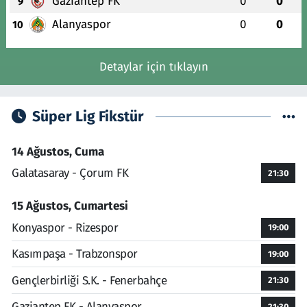
Gaziantep FK
0
0
9
Alanyaspor
0
0
10
Detaylar için tıklayın
Süper Lig Fikstür
14 Ağustos, Cuma
Galatasaray - Çorum FK
21:30
15 Ağustos, Cumartesi
Konyaspor - Rizespor
19:00
Kasımpaşa - Trabzonspor
19:00
Gençlerbirliği S.K. - Fenerbahçe
21:30
Gaziantep FK - Alanyaspor
21:30