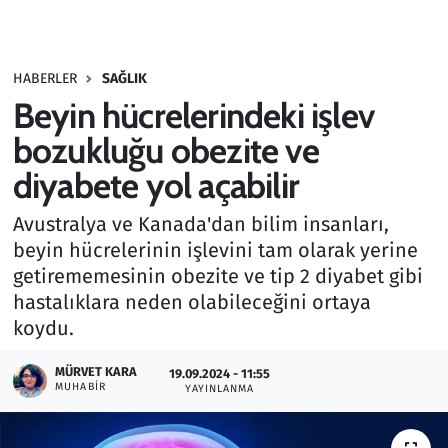
Gündem
HABERLER
SAĞLIK
Haber
Beyin hücrelerindeki işlev
Kültür Sanat
bozukluğu obezite ve
diyabete yol açabilir
Kurumsal Haberler
Avustralya ve Kanada'dan bilim insanları,
Lezzet Durağı
beyin hücrelerinin işlevini tam olarak yerine
getirememesinin obezite ve tip 2 diyabet gibi
Memur ve Kamu
hastalıklara neden olabileceğini ortaya
koydu.
Otomobil
MÜRVET KARA
19.09.2024 - 11:55
MUHABIR
Oyun
YAYINLANMA
Ramazan