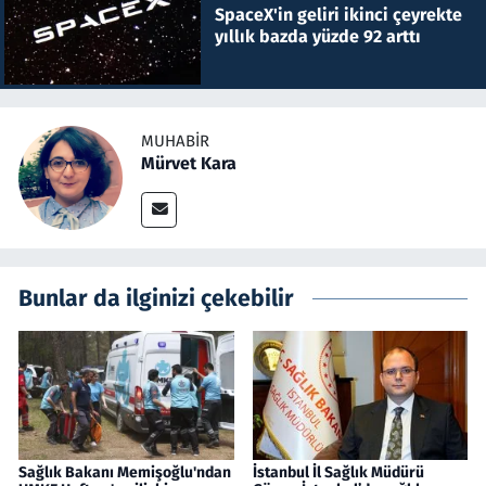
SpaceX'in geliri ikinci çeyrekte
yıllık bazda yüzde 92 arttı
MUHABIR
Mürvet Kara
Bunlar da ilginizi çekebilir
Sağlık Bakanı Memişoğlu'ndan
İstanbul İl Sağlık Müdürü