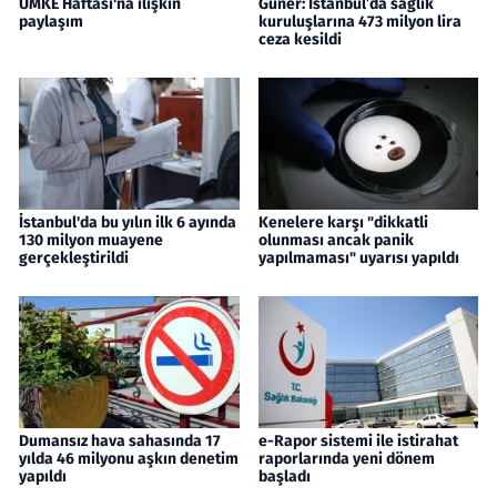
UMKE Haftası'na ilişkin
Güner: İstanbul’da sağlık
paylaşım
kuruluşlarına 473 milyon lira
ceza kesildi
İstanbul'da bu yılın ilk 6 ayında
Kenelere karşı "dikkatli
130 milyon muayene
olunması ancak panik
gerçekleştirildi
yapılmaması" uyarısı yapıldı
Dumansız hava sahasında 17
e-Rapor sistemi ile istirahat
yılda 46 milyonu aşkın denetim
raporlarında yeni dönem
yapıldı
başladı