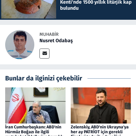
Kenti'nde 1500 yıllık litürjik kap
bulundu
MUHABIR
Nusret Odabaş
Bunlar da ilginizi çekebilir
İran Cumhurbaşkanı: ABD'nin
Zelenskiy, ABD'nin Ukrayna'ya
Hürmüz Boğazı ile ilgili
her ay PATRİOT için gerekli