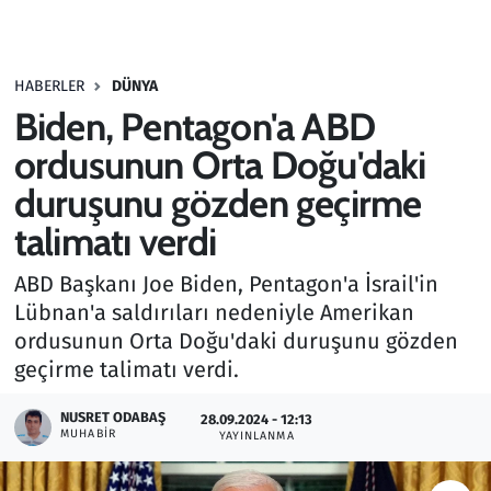
Gündem
HABERLER
DÜNYA
Haber
Biden, Pentagon'a ABD
Kültür Sanat
ordusunun Orta Doğu'daki
duruşunu gözden geçirme
Kurumsal Haberler
talimatı verdi
Lezzet Durağı
ABD Başkanı Joe Biden, Pentagon'a İsrail'in
Lübnan'a saldırıları nedeniyle Amerikan
Memur ve Kamu
ordusunun Orta Doğu'daki duruşunu gözden
geçirme talimatı verdi.
Otomobil
NUSRET ODABAŞ
28.09.2024 - 12:13
Oyun
MUHABIR
YAYINLANMA
Ramazan