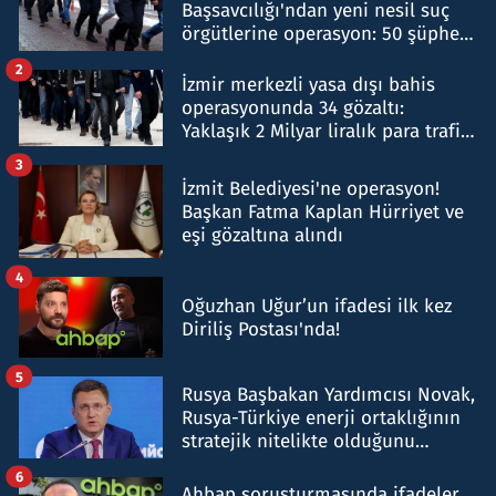
Başsavcılığı'ndan yeni nesil suç
örgütlerine operasyon: 50 şüpheli
hakkında gözaltı kararı
2
İzmir merkezli yasa dışı bahis
operasyonunda 34 gözaltı:
Yaklaşık 2 Milyar liralık para trafiği
tespit edildi
3
İzmit Belediyesi'ne operasyon!
Başkan Fatma Kaplan Hürriyet ve
eşi gözaltına alındı
4
Oğuzhan Uğur’un ifadesi ilk kez
Diriliş Postası'nda!
5
Rusya Başbakan Yardımcısı Novak,
Rusya-Türkiye enerji ortaklığının
stratejik nitelikte olduğunu
belirtti
6
Ahbap soruşturmasında ifadeler