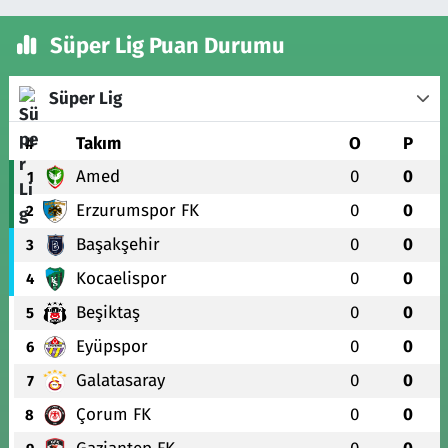
Süper Lig Puan Durumu
Süper Lig
#
Takım
O
P
Amed
0
0
1
Erzurumspor FK
0
0
2
Başakşehir
0
0
3
Kocaelispor
0
0
4
Beşiktaş
0
0
5
Eyüpspor
0
0
6
Galatasaray
0
0
7
Çorum FK
0
0
8