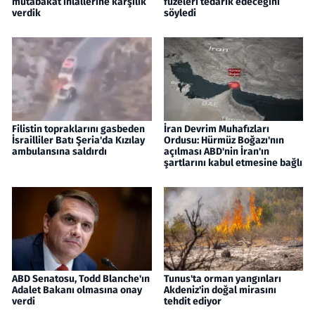
mutabakat ihlallerine karşılık
füzeleri tedarik edeceğini
verdik
söyledi
Filistin topraklarını gasbeden
İran Devrim Muhafızları
İsrailliler Batı Şeria'da Kızılay
Ordusu: Hürmüz Boğazı'nın
ambulansına saldırdı
açılması ABD'nin İran'ın
şartlarını kabul etmesine bağlı
ABD Senatosu, Todd Blanche'ın
Tunus'ta orman yangınları
Adalet Bakanı olmasına onay
Akdeniz'in doğal mirasını
verdi
tehdit ediyor