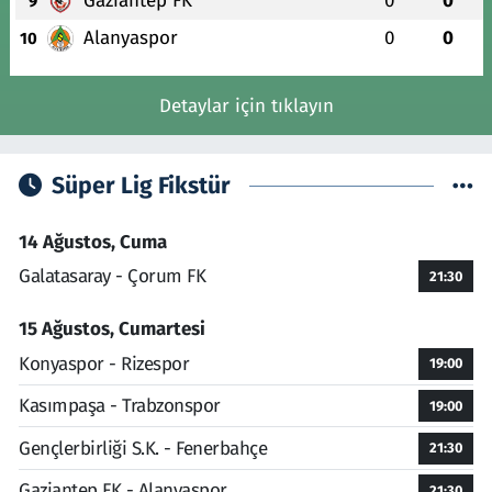
Gaziantep FK
0
0
9
Alanyaspor
0
0
10
Detaylar için tıklayın
Süper Lig Fikstür
14 Ağustos, Cuma
Galatasaray - Çorum FK
21:30
15 Ağustos, Cumartesi
Konyaspor - Rizespor
19:00
Kasımpaşa - Trabzonspor
19:00
Gençlerbirliği S.K. - Fenerbahçe
21:30
Gaziantep FK - Alanyaspor
21:30