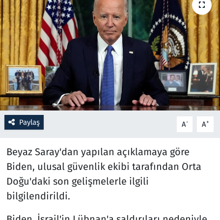
Resmi İlanlar
Rüya Tabirleri
Sağlık
Savunma Sanayi
Paylaş
Seçim 2023
-
+
A
A
Spor
Beyaz Saray'dan yapılan açıklamaya göre
Biden, ulusal güvenlik ekibi tarafından Orta
Teknoloji ve Bilim
Doğu'daki son gelişmelerle ilgili
bilgilendirildi.
Televizyon
Biden, İsrail'in Lübnan'a saldırıları nedeniyle