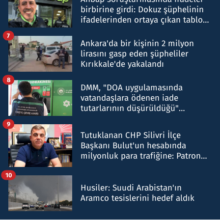
birbirine girdi: Dokuz şüphelinin
ifadelerinden ortaya çıkan tablo
şok etti
7
Ankara'da bir kişinin 2 milyon
lirasını gasp eden şüpheliler
Kırıkkale'de yakalandı
8
DMM, "DOA uygulamasında
vatandaşlara ödenen iade
tutarlarının düşürüldüğü"
iddiasını yalanladı
9
Tutuklanan CHP Silivri İlçe
Başkanı Bulut'un hesabında
milyonluk para trafiğine: Patron
talimat verdi, ben gönderdim
10
Husiler: Suudi Arabistan'ın
Aramco tesislerini hedef aldık