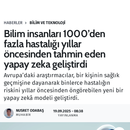
Gündem
HABERLER
BILIM VE TEKNOLOJI
Haber
Bilim insanları 1000’den
Kültür Sanat
fazla hastalığı yıllar
öncesinden tahmin eden
Kurumsal Haberler
yapay zeka geliştirdi
Lezzet Durağı
Avrupa’daki araştırmacılar, bir kişinin sağlık
geçmişine dayanarak binlerce hastalığın
Memur ve Kamu
riskini yıllar öncesinden öngörebilen yeni bir
yapay zekâ modeli geliştirdi.
Otomobil
NUSRET ODABAŞ
19.09.2025 - 08:38
Oyun
MUHABIR
YAYINLANMA
Ramazan