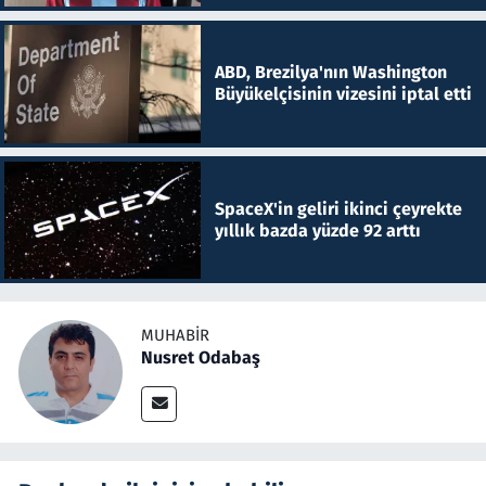
ABD, Brezilya'nın Washington
Büyükelçisinin vizesini iptal etti
SpaceX'in geliri ikinci çeyrekte
yıllık bazda yüzde 92 arttı
MUHABIR
Nusret Odabaş