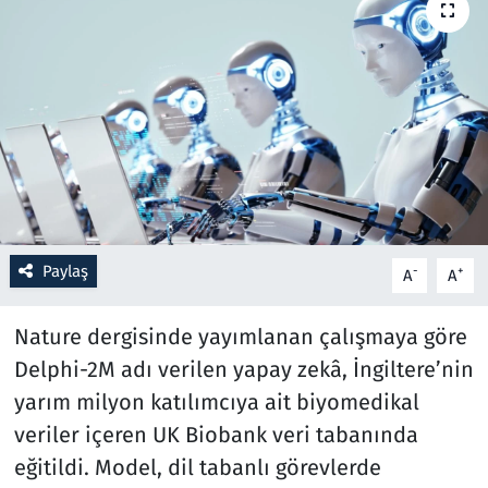
Resmi İlanlar
Rüya Tabirleri
Sağlık
Savunma Sanayi
Paylaş
Seçim 2023
-
+
A
A
Spor
Nature dergisinde yayımlanan çalışmaya göre
Delphi-2M adı verilen yapay zekâ, İngiltere’nin
Teknoloji ve Bilim
yarım milyon katılımcıya ait biyomedikal
veriler içeren UK Biobank veri tabanında
Televizyon
eğitildi. Model, dil tabanlı görevlerde