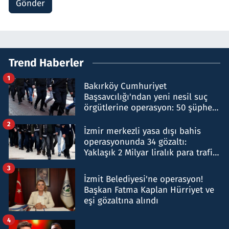
Gönder
Trend Haberler
1
Bakırköy Cumhuriyet
Başsavcılığı'ndan yeni nesil suç
örgütlerine operasyon: 50 şüpheli
hakkında gözaltı kararı
2
İzmir merkezli yasa dışı bahis
operasyonunda 34 gözaltı:
Yaklaşık 2 Milyar liralık para trafiği
tespit edildi
3
İzmit Belediyesi'ne operasyon!
Başkan Fatma Kaplan Hürriyet ve
eşi gözaltına alındı
4