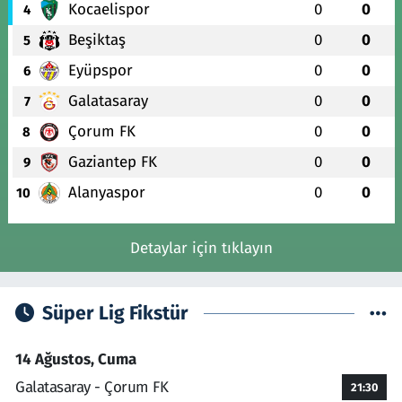
Kocaelispor
0
0
4
Beşiktaş
0
0
5
Eyüpspor
0
0
6
Galatasaray
0
0
7
Çorum FK
0
0
8
Gaziantep FK
0
0
9
Alanyaspor
0
0
10
Detaylar için tıklayın
Süper Lig Fikstür
14 Ağustos, Cuma
Galatasaray - Çorum FK
21:30