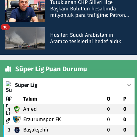
Tutuklanan CHP Silivri İlçe
Başkanı Bulut'un hesabında
milyonluk para trafiğine: Patron
talimat verdi, ben gönderdim
10
Husiler: Suudi Arabistan'ın
Aramco tesislerini hedef aldık
Süper Lig Puan Durumu
Süper Lig
#
Takım
O
P
Amed
0
0
1
Erzurumspor FK
0
0
2
Başakşehir
0
0
3