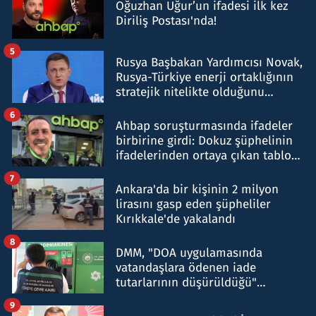
Oğuzhan Uğur’un ifadesi ilk kez
Diriliş Postası'nda!
5
Rusya Başbakan Yardımcısı Novak,
Rusya-Türkiye enerji ortaklığının
stratejik nitelikte olduğunu
belirtti
6
Ahbap soruşturmasında ifadeler
birbirine girdi: Dokuz şüphelinin
ifadelerinden ortaya çıkan tablo
şok etti
7
Ankara'da bir kişinin 2 milyon
lirasını gasp eden şüpheliler
Kırıkkale'de yakalandı
8
DMM, "DOA uygulamasında
vatandaşlara ödenen iade
tutarlarının düşürüldüğü"
iddiasını yalanladı
9