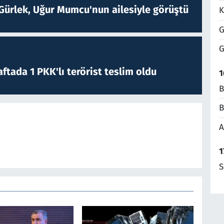
Gürlek, Uğur Mumcu'nun ailesiyle görüştü
K
G
G
ftada 1 PKK'lı terörist teslim oldu
1
B
B
A
1
S