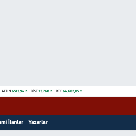
ALTIN
6513.94
BİST
13.768
BTC
64.602,05
mi İlanlar
Yazarlar