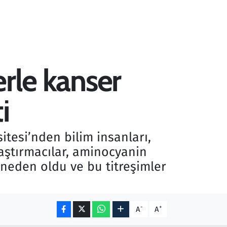
erle kanser
i
itesi’nden bilim insanları,
raştırmacılar, aminocyanin
e neden oldu ve bu titreşimler
-
+
A
A