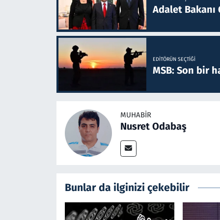
Adalet Bakanı 
EDITÖRÜN SEÇTIĞI
MSB: Son bir ha
MUHABIR
Nusret Odabaş
Bunlar da ilginizi çekebilir