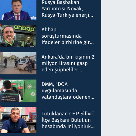
Rusya Başbakan
Yardımcısı Novak,
Rusya-Türkiye enerji
ortaklığının stratejik
nitelikte olduğunu
Ahbap
belirtti
soruşturmasında
ifadeler birbirine girdi:
Dokuz şüphelinin
ifadelerinden ortaya
Ankara'da bir kişinin 2
çıkan tablo şok etti
milyon lirasını gasp
eden şüpheliler
Kırıkkale'de yakalandı
DMM, "DOA
uygulamasında
vatandaşlara ödenen
iade tutarlarının
düşürüldüğü" iddiasını
Tutuklanan CHP Silivri
yalanladı
İlçe Başkanı Bulut'un
hesabında milyonluk
para trafiğine: Patron