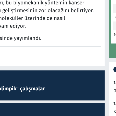
arı, bu biyomekanik yöntemin kanser
eliştirmesinin zor olacağını belirtiyor.
moleküller üzerinde de nasıl
vam ediyor.
1
sinde yayımlandı.
1
limpik" çalışmalar
G
1
K