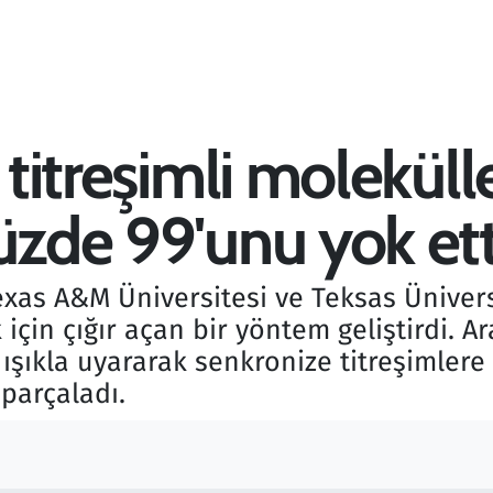
 titreşimli moleküll
üzde 99'unu yok ett
exas A&M Üniversitesi ve Teksas Ünivers
için çığır açan bir yöntem geliştirdi. A
i ışıkla uyararak senkronize titreşimler
 parçaladı.