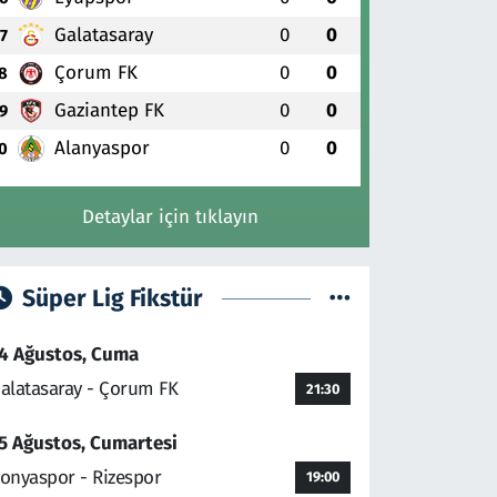
Galatasaray
0
0
7
Çorum FK
0
0
8
Gaziantep FK
0
0
9
Alanyaspor
0
0
0
Detaylar için tıklayın
Süper Lig Fikstür
4 Ağustos, Cuma
alatasaray - Çorum FK
21:30
5 Ağustos, Cumartesi
onyaspor - Rizespor
19:00