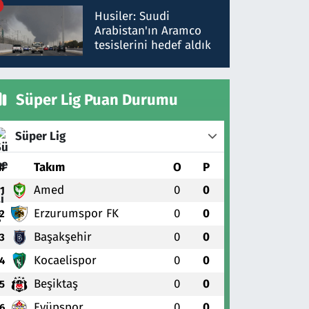
talimat verdi, ben
Husiler: Suudi
gönderdim
Arabistan'ın Aramco
tesislerini hedef aldık
Süper Lig Puan Durumu
Süper Lig
#
Takım
O
P
Amed
0
0
1
Erzurumspor FK
0
0
2
Başakşehir
0
0
3
Kocaelispor
0
0
4
Beşiktaş
0
0
5
Eyüpspor
0
0
6