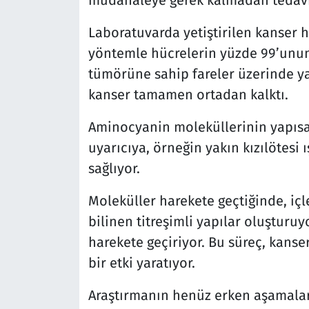
müdahaleye gerek kalmadan tedavi 
Laboratuvarda yetiştirilen kanser h
yöntemle hücrelerin yüzde 99’unun
tümörüne sahip fareler üzerinde ya
kanser tamamen ortadan kalktı.
Aminocyanin moleküllerinin yapısal v
uyarıcıya, örneğin yakın kızılötesi 
sağlıyor.
Moleküller harekete geçtiğinde, iç
bilinen titreşimli yapılar oluşturu
harekete geçiriyor. Bu süreç, kanse
bir etki yaratıyor.
Araştırmanın henüz erken aşamalar