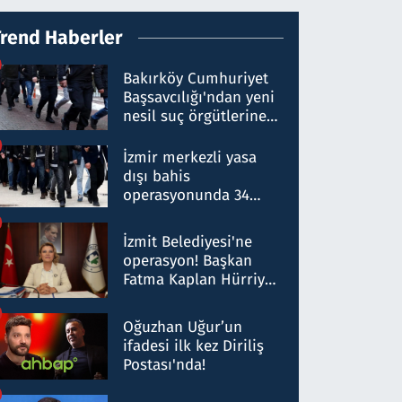
Trend Haberler
Bakırköy Cumhuriyet
Başsavcılığı'ndan yeni
nesil suç örgütlerine
operasyon: 50 şüpheli
hakkında gözaltı kararı
İzmir merkezli yasa
dışı bahis
operasyonunda 34
gözaltı: Yaklaşık 2
Milyar liralık para
İzmit Belediyesi'ne
trafiği tespit edildi
operasyon! Başkan
Fatma Kaplan Hürriyet
ve eşi gözaltına alındı
Oğuzhan Uğur’un
ifadesi ilk kez Diriliş
Postası'nda!