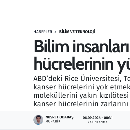
Resmi İlanlar
Rüya Tabirleri
HABERLER
BILIM VE TEKNOLOJI
Bilim insanları
Sağlık
hücrelerinin y
Savunma Sanayi
Seçim 2023
ABD’deki Rice Üniversitesi, T
kanser hücrelerini yok etmek 
Spor
moleküllerini yakın kızılötes
Teknoloji ve Bilim
kanser hücrelerinin zarlarını
Televizyon
NUSRET ODABAŞ
06.09.2024 - 08:31
MUHABIR
YAYINLANMA