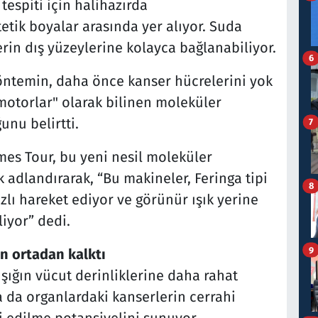
espiti için halihazırda
tik boyalar arasında yer alıyor. Suda
erin dış yüzeylerine kolayca bağlanabiliyor.
6
 yöntemin, daha önce kanser hücrelerini yok
 motorlar" olarak bilinen moleküler
unu belirtti.
7
mes Tour, bu yeni nesil moleküler
 adlandırarak, “Bu makineler, Feringa tipi
8
lı hareket ediyor ve görünür ışık yerine
liyor” dedi.
9
n ortadan kalktı
 ışığın vücut derinliklerine daha rahat
a da organlardaki kanserlerin cerrahi