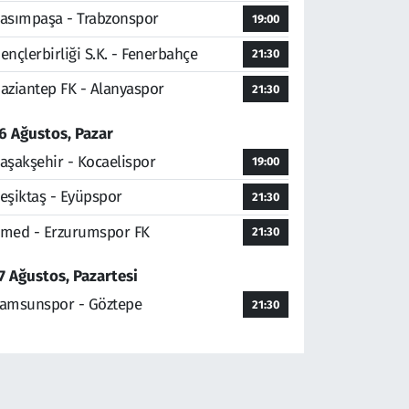
asımpaşa - Trabzonspor
19:00
ençlerbirliği S.K. - Fenerbahçe
21:30
aziantep FK - Alanyaspor
21:30
6 Ağustos, Pazar
aşakşehir - Kocaelispor
19:00
eşiktaş - Eyüpspor
21:30
med - Erzurumspor FK
21:30
7 Ağustos, Pazartesi
amsunspor - Göztepe
21:30