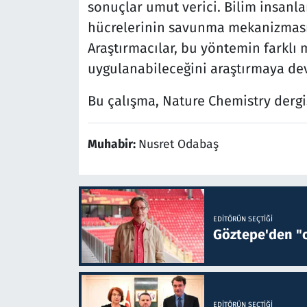
sonuçlar umut verici. Bilim insanl
hücrelerinin savunma mekanizması g
Araştırmacılar, bu yöntemin farklı 
uygulanabileceğini araştırmaya de
Bu çalışma, Nature Chemistry dergi
Muhabir:
Nusret Odabaş
EDITÖRÜN SEÇTIĞI
Göztepe'den "o
EDITÖRÜN SEÇTIĞI