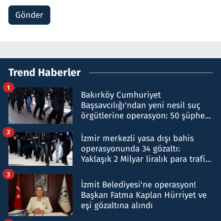
Gönder
Trend Haberler
1
Bakırköy Cumhuriyet
Başsavcılığı'ndan yeni nesil suç
örgütlerine operasyon: 50 şüpheli
hakkında gözaltı kararı
2
İzmir merkezli yasa dışı bahis
operasyonunda 34 gözaltı:
Yaklaşık 2 Milyar liralık para trafiği
tespit edildi
3
İzmit Belediyesi'ne operasyon!
Başkan Fatma Kaplan Hürriyet ve
eşi gözaltına alındı