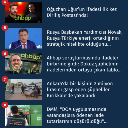
4
Oğuzhan Uğur’un ifadesi ilk kez
Diriliş Postası'nda!
5
Rusya Başbakan Yardımcısı Novak,
Rusya-Türkiye enerji ortaklığının
stratejik nitelikte olduğunu
belirtti
6
Ahbap soruşturmasında ifadeler
birbirine girdi: Dokuz şüphelinin
ifadelerinden ortaya çıkan tablo
şok etti
7
Ankara'da bir kişinin 2 milyon
lirasını gasp eden şüpheliler
Kırıkkale'de yakalandı
8
DMM, "DOA uygulamasında
vatandaşlara ödenen iade
tutarlarının düşürüldüğü"
iddiasını yalanladı