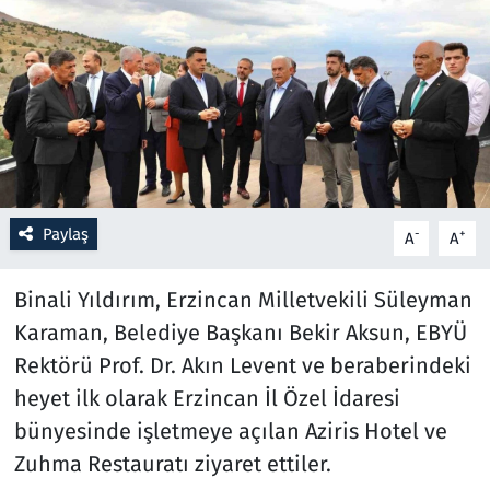
Resmi İlanlar
Rüya Tabirleri
Sağlık
Savunma Sanayi
Paylaş
-
+
A
A
Seçim 2023
Binali Yıldırım, Erzincan Milletvekili Süleyman
Spor
Karaman, Belediye Başkanı Bekir Aksun, EBYÜ
Rektörü Prof. Dr. Akın Levent ve beraberindeki
Teknoloji ve Bilim
heyet ilk olarak Erzincan İl Özel İdaresi
bünyesinde işletmeye açılan Aziris Hotel ve
Televizyon
Zuhma Restauratı ziyaret ettiler.