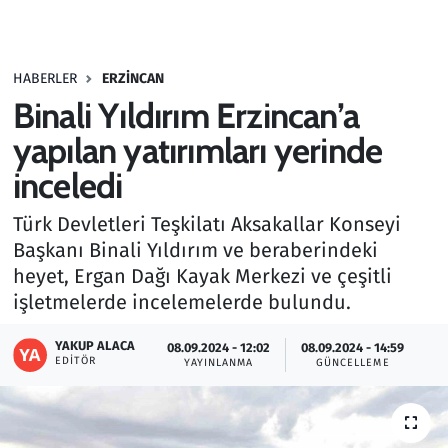
Gündem
HABERLER
ERZINCAN
Haber
Binali Yıldırım Erzincan’a
Kültür Sanat
yapılan yatırımları yerinde
inceledi
Kurumsal Haberler
Türk Devletleri Teşkilatı Aksakallar Konseyi
Lezzet Durağı
Başkanı Binali Yıldırım ve beraberindeki
heyet, Ergan Dağı Kayak Merkezi ve çeşitli
Memur ve Kamu
işletmelerde incelemelerde bulundu.
Otomobil
YAKUP ALACA
08.09.2024 - 12:02
08.09.2024 - 14:59
EDITÖR
YAYINLANMA
GÜNCELLEME
Oyun
Ramazan