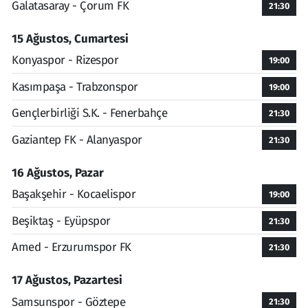
Galatasaray - Çorum FK
21:30
15 Ağustos, Cumartesi
Konyaspor - Rizespor
19:00
Kasımpaşa - Trabzonspor
19:00
Gençlerbirliği S.K. - Fenerbahçe
21:30
Gaziantep FK - Alanyaspor
21:30
16 Ağustos, Pazar
Başakşehir - Kocaelispor
19:00
Beşiktaş - Eyüpspor
21:30
Amed - Erzurumspor FK
21:30
17 Ağustos, Pazartesi
Samsunspor - Göztepe
21:30