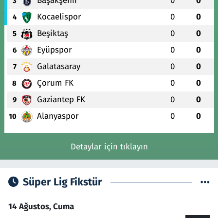
Başakşehir
0
0
3
Kocaelispor
0
0
4
Beşiktaş
0
0
5
Eyüpspor
0
0
6
Galatasaray
0
0
7
Çorum FK
0
0
8
Gaziantep FK
0
0
9
Alanyaspor
0
0
10
Detaylar için tıklayın
Süper Lig Fikstür
14 Ağustos, Cuma