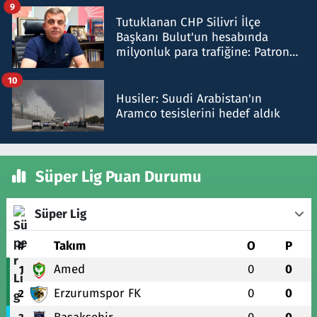
9
Tutuklanan CHP Silivri İlçe
Başkanı Bulut'un hesabında
milyonluk para trafiğine: Patron
talimat verdi, ben gönderdim
10
Husiler: Suudi Arabistan'ın
Aramco tesislerini hedef aldık
Süper Lig Puan Durumu
Süper Lig
#
Takım
O
P
Amed
0
0
1
Erzurumspor FK
0
0
2