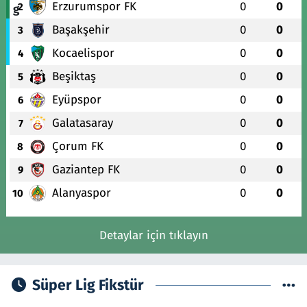
Erzurumspor FK
0
0
2
Başakşehir
0
0
3
Kocaelispor
0
0
4
Beşiktaş
0
0
5
Eyüpspor
0
0
6
Galatasaray
0
0
7
Çorum FK
0
0
8
Gaziantep FK
0
0
9
Alanyaspor
0
0
10
Detaylar için tıklayın
Süper Lig Fikstür