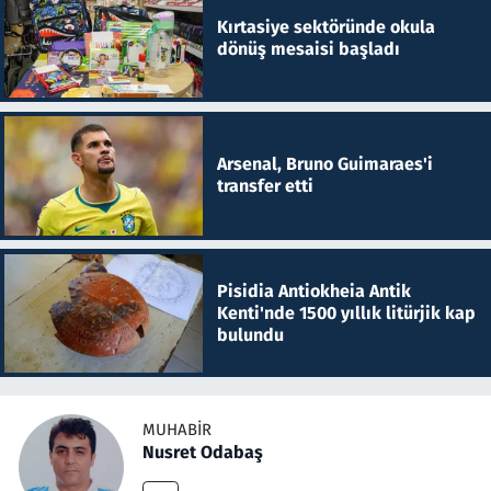
Kırtasiye sektöründe okula
dönüş mesaisi başladı
Arsenal, Bruno Guimaraes'i
transfer etti
Pisidia Antiokheia Antik
Kenti'nde 1500 yıllık litürjik kap
bulundu
MUHABIR
Nusret Odabaş