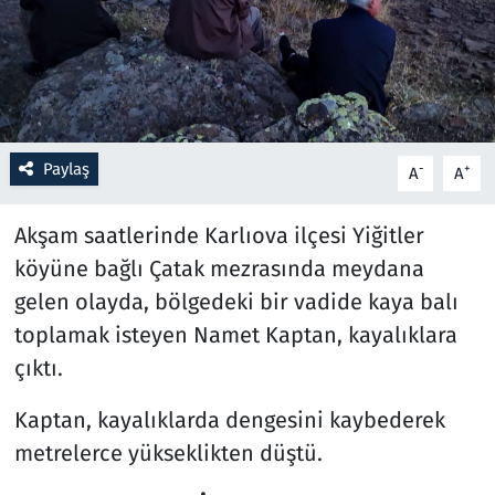
Resmi İlanlar
Rüya Tabirleri
Sağlık
Paylaş
-
+
A
A
Savunma Sanayi
Akşam saatlerinde Karlıova ilçesi Yiğitler
köyüne bağlı Çatak mezrasında meydana
Seçim 2023
gelen olayda, bölgedeki bir vadide kaya balı
toplamak isteyen Namet Kaptan, kayalıklara
Spor
çıktı.
Teknoloji ve Bilim
Kaptan, kayalıklarda dengesini kaybederek
Televizyon
metrelerce yükseklikten düştü.