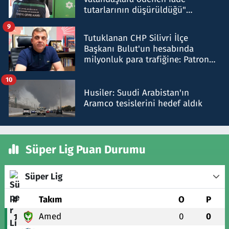
tutarlarının düşürüldüğü"
iddiasını yalanladı
9
Tutuklanan CHP Silivri İlçe
Başkanı Bulut'un hesabında
milyonluk para trafiğine: Patron
talimat verdi, ben gönderdim
10
Husiler: Suudi Arabistan'ın
Aramco tesislerini hedef aldık
Süper Lig Puan Durumu
Süper Lig
#
Takım
O
P
Amed
0
0
1