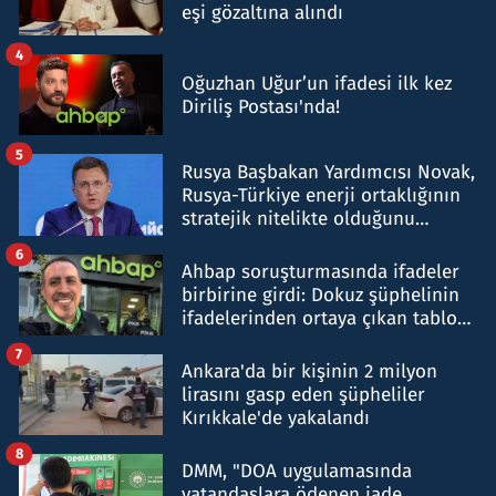
eşi gözaltına alındı
4
Oğuzhan Uğur’un ifadesi ilk kez
Diriliş Postası'nda!
5
Rusya Başbakan Yardımcısı Novak,
Rusya-Türkiye enerji ortaklığının
stratejik nitelikte olduğunu
belirtti
6
Ahbap soruşturmasında ifadeler
birbirine girdi: Dokuz şüphelinin
ifadelerinden ortaya çıkan tablo
şok etti
7
Ankara'da bir kişinin 2 milyon
lirasını gasp eden şüpheliler
Kırıkkale'de yakalandı
8
DMM, "DOA uygulamasında
vatandaşlara ödenen iade