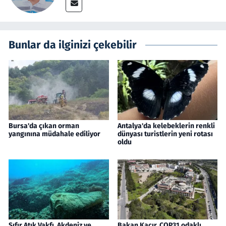
Bunlar da ilginizi çekebilir
Bursa'da çıkan orman
Antalya'da kelebeklerin renkli
yangınına müdahale ediliyor
dünyası turistlerin yeni rotası
oldu
Sıfır Atık Vakfı, Akdeniz ve
Bakan Kacır, COP31 odaklı