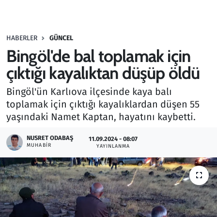
Gündem
HABERLER
GÜNCEL
Haber
Bingöl'de bal toplamak için
Kültür Sanat
çıktığı kayalıktan düşüp öldü
Bingöl'ün Karlıova ilçesinde kaya balı
Kurumsal Haberler
toplamak için çıktığı kayalıklardan düşen 55
yaşındaki Namet Kaptan, hayatını kaybetti.
Lezzet Durağı
NUSRET ODABAŞ
11.09.2024 - 08:07
Memur ve Kamu
MUHABIR
YAYINLANMA
Otomobil
Oyun
Ramazan