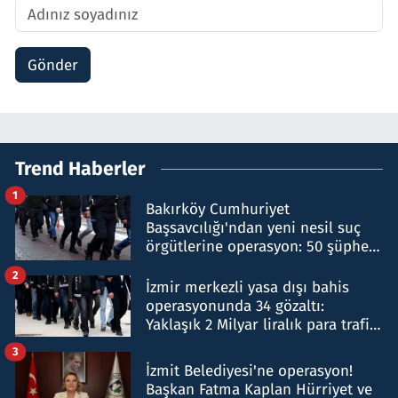
Gönder
Trend Haberler
1
Bakırköy Cumhuriyet
Başsavcılığı'ndan yeni nesil suç
örgütlerine operasyon: 50 şüpheli
hakkında gözaltı kararı
2
İzmir merkezli yasa dışı bahis
operasyonunda 34 gözaltı:
Yaklaşık 2 Milyar liralık para trafiği
tespit edildi
3
İzmit Belediyesi'ne operasyon!
Başkan Fatma Kaplan Hürriyet ve