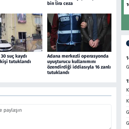
bin lira ceza
1
 30 suç kaydı
Adana merkezli operasyonda
1
kişi tutuklandı
uyuşturucu kullanımını
G
özendirdiği iddiasıyla 16 zanlı
tutuklandı
1
K
K
G
G