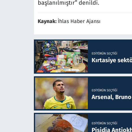
başlanılmıştır” denildi.
Kaynak:
İhlas Haber Ajansı
EDITÖRÜN SEÇTIĞI
Kırtasiye sekt
EDITÖRÜN SEÇTIĞI
Arsenal, Bruno 
EDITÖRÜN SEÇTIĞI
Pisidia Antiokh