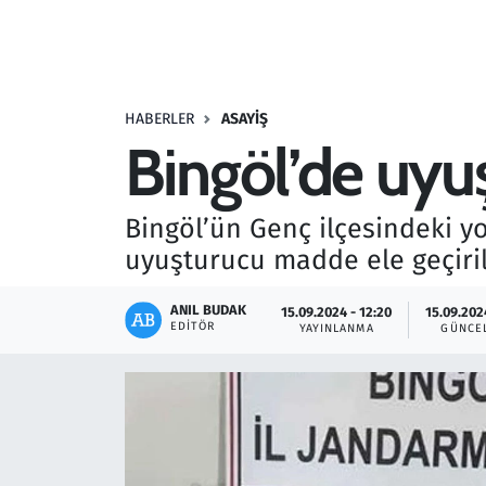
Resmi İlanlar
Rüya Tabirleri
HABERLER
ASAYIŞ
Bingöl’de uyu
Sağlık
Savunma Sanayi
Bingöl’ün Genç ilçesindeki y
uyuşturucu madde ele geçiril
Seçim 2023
ANIL BUDAK
15.09.2024 - 12:20
15.09.202
Spor
EDITÖR
YAYINLANMA
GÜNCE
Teknoloji ve Bilim
Televizyon