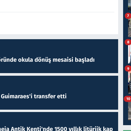
7
8
öründe okula dönüş mesaisi başladı
9
Guimaraes'i transfer etti
10
eia Antik Kenti'nde 1500 yıllık litürjik kap