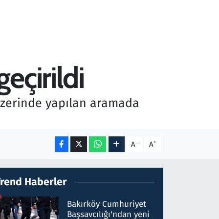
eçirildi
 üzerinde yapılan aramada
-
+
A
A
Trend Haberler
Bakırköy Cumhuriyet
Başsavcılığı'ndan yeni