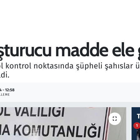
şturucu madde ele g
ol kontrol noktasında şüpheli şahıslar
di.
4 - 12:58
LLEME
1