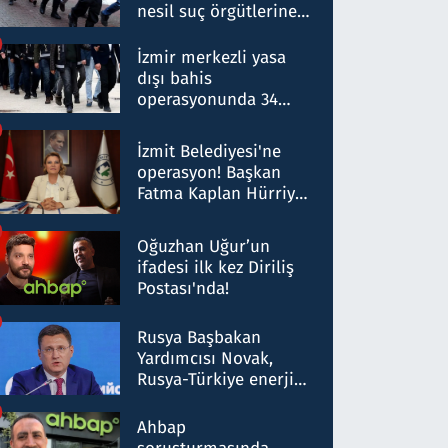
nesil suç örgütlerine
operasyon: 50 şüpheli
hakkında gözaltı kararı
İzmir merkezli yasa
dışı bahis
operasyonunda 34
gözaltı: Yaklaşık 2
Milyar liralık para
İzmit Belediyesi'ne
trafiği tespit edildi
operasyon! Başkan
Fatma Kaplan Hürriyet
ve eşi gözaltına alındı
Oğuzhan Uğur’un
ifadesi ilk kez Diriliş
Postası'nda!
Rusya Başbakan
Yardımcısı Novak,
Rusya-Türkiye enerji
ortaklığının stratejik
nitelikte olduğunu
Ahbap
belirtti