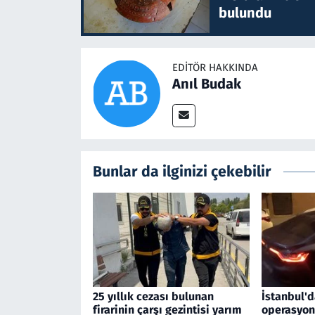
bulundu
EDITÖR HAKKINDA
Anıl Budak
Bunlar da ilginizi çekebilir
25 yıllık cezası bulunan
İstanbul'd
firarinin çarşı gezintisi yarım
operasyon