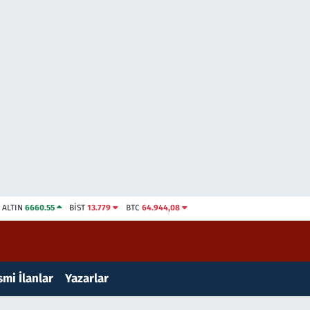
ALTIN
6660.55
BİST
13.779
BTC
64.944,08
mi İlanlar
Yazarlar