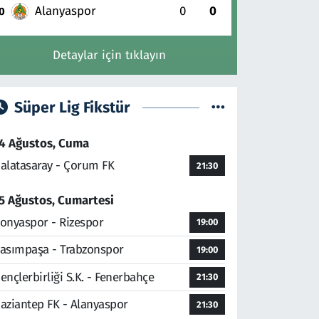
Alanyaspor
0
0
0
Detaylar için tıklayın
Süper Lig Fikstür
4 Ağustos, Cuma
alatasaray - Çorum FK
21:30
5 Ağustos, Cumartesi
onyaspor - Rizespor
19:00
asımpaşa - Trabzonspor
19:00
ençlerbirliği S.K. - Fenerbahçe
21:30
aziantep FK - Alanyaspor
21:30