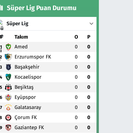
Süper Lig Puan Durumu
Süper Lig
#
Takım
O
P
Amed
0
0
1
Erzurumspor FK
0
0
2
Başakşehir
0
0
3
Kocaelispor
0
0
4
Beşiktaş
0
0
5
Eyüpspor
0
0
6
Galatasaray
0
0
7
Çorum FK
0
0
8
Gaziantep FK
0
0
9