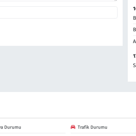
1
B
B
A
1
S
va Durumu
Trafik Durumu