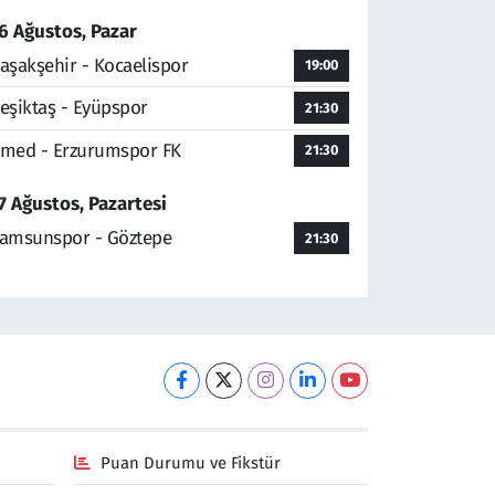
6 Ağustos, Pazar
aşakşehir - Kocaelispor
19:00
eşiktaş - Eyüpspor
21:30
med - Erzurumspor FK
21:30
7 Ağustos, Pazartesi
amsunspor - Göztepe
21:30
Puan Durumu ve Fikstür