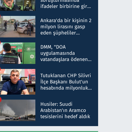
soruşturmasında
ifadeler birbirine girdi:
Dokuz şüphelinin
ifadelerinden ortaya
Ankara'da bir kişinin 2
çıkan tablo şok etti
milyon lirasını gasp
eden şüpheliler
Kırıkkale'de yakalandı
DMM, "DOA
uygulamasında
vatandaşlara ödenen
iade tutarlarının
düşürüldüğü" iddiasını
Tutuklanan CHP Silivri
yalanladı
İlçe Başkanı Bulut'un
hesabında milyonluk
para trafiğine: Patron
talimat verdi, ben
Husiler: Suudi
gönderdim
Arabistan'ın Aramco
tesislerini hedef aldık