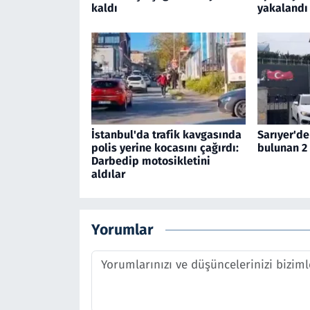
kaldı
yakalandı
İstanbul'da trafik kavgasında
Sarıyer'de
polis yerine kocasını çağırdı:
bulunan 2 
Darbedip motosikletini
aldılar
Yorumlar