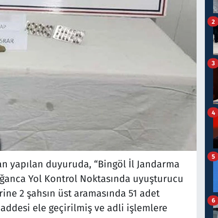
2
3
4
5
an yapılan duyuruda, “Bingöl İl Jandarma
ğanca Yol Kontrol Noktasında uyuşturucu
ine 2 şahsın üst aramasında 51 adet
6
ddesi ele geçirilmiş ve adli işlemlere