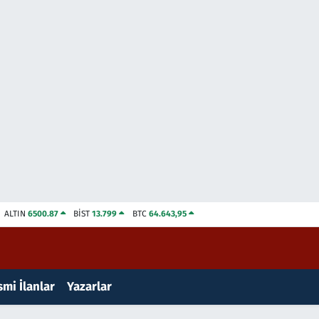
ALTIN
6500.87
BİST
13.799
BTC
64.643,95
mi İlanlar
Yazarlar