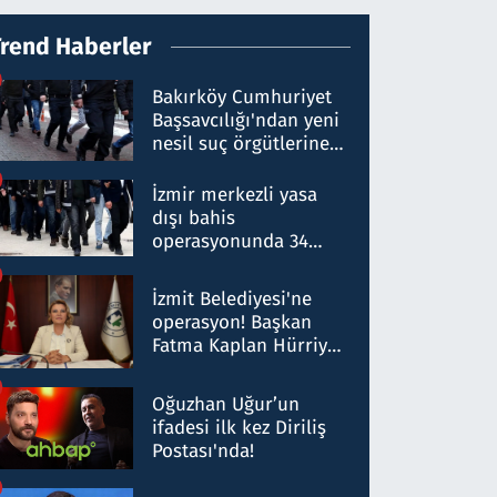
Trend Haberler
Bakırköy Cumhuriyet
Başsavcılığı'ndan yeni
nesil suç örgütlerine
operasyon: 50 şüpheli
hakkında gözaltı kararı
İzmir merkezli yasa
dışı bahis
operasyonunda 34
gözaltı: Yaklaşık 2
Milyar liralık para
İzmit Belediyesi'ne
trafiği tespit edildi
operasyon! Başkan
Fatma Kaplan Hürriyet
ve eşi gözaltına alındı
Oğuzhan Uğur’un
ifadesi ilk kez Diriliş
Postası'nda!