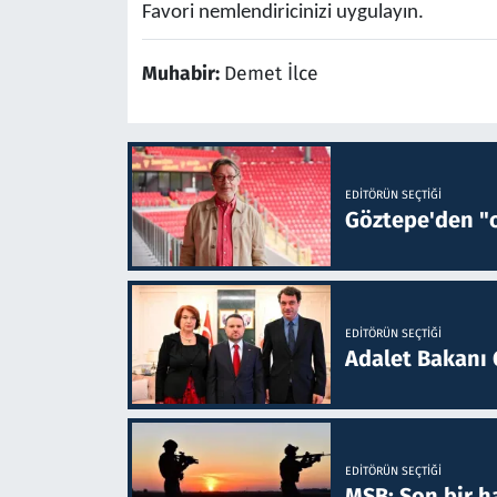
Favori nemlendiricinizi uygulayın.
Muhabir:
Demet İlce
EDITÖRÜN SEÇTIĞI
Göztepe'den "o
EDITÖRÜN SEÇTIĞI
Adalet Bakanı 
EDITÖRÜN SEÇTIĞI
MSB: Son bir ha