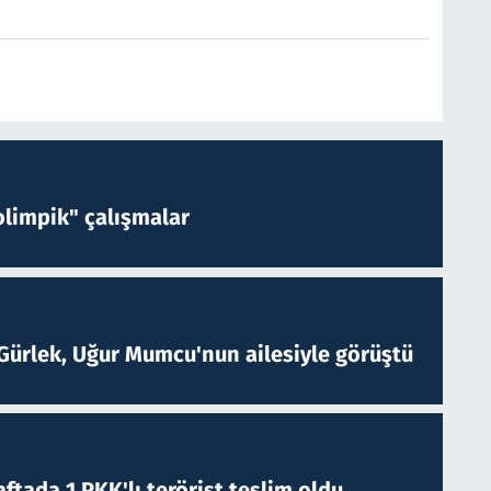
limpik" çalışmalar
Gürlek, Uğur Mumcu'nun ailesiyle görüştü
ftada 1 PKK'lı terörist teslim oldu