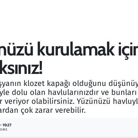
nüzü kurulamak içi
sınız!
şyanın klozet kapağı olduğunu düşünüyo
iyle dolu olan havlularınızdır ve bunlar
ar veriyor olabilirsiniz. Yüzünüzü havlu
rdan çok zarar verebilir.
- 10:27
LEME