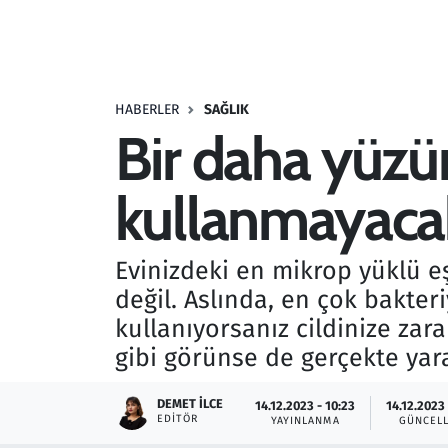
Resmi İlanlar
Rüya Tabirleri
HABERLER
SAĞLIK
Bir daha yüzü
Sağlık
kullanmayacak
Savunma Sanayi
Seçim 2023
Evinizdeki en mikrop yüklü e
değil. Aslında, en çok bakter
Spor
kullanıyorsanız cildinize zar
Teknoloji ve Bilim
gibi görünse de gerçekte yara
Televizyon
DEMET İLCE
14.12.2023 - 10:23
14.12.2023 
EDITÖR
YAYINLANMA
GÜNCEL