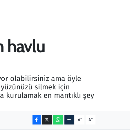
n havlu
r olabilirsiniz ama öyle
ı yüzünüzü silmek için
yla kurulamak en mantıklı şey
-
+
A
A