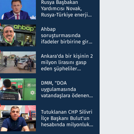
Rusya Başbakan
Yardımcısı Novak,
Rusya-Türkiye enerji
ortaklığının stratejik
nitelikte olduğunu
Ahbap
belirtti
soruşturmasında
ifadeler birbirine girdi:
Dokuz şüphelinin
ifadelerinden ortaya
Ankara'da bir kişinin 2
çıkan tablo şok etti
milyon lirasını gasp
eden şüpheliler
Kırıkkale'de yakalandı
DMM, "DOA
uygulamasında
vatandaşlara ödenen
iade tutarlarının
düşürüldüğü" iddiasını
Tutuklanan CHP Silivri
yalanladı
İlçe Başkanı Bulut'un
hesabında milyonluk
para trafiğine: Patron