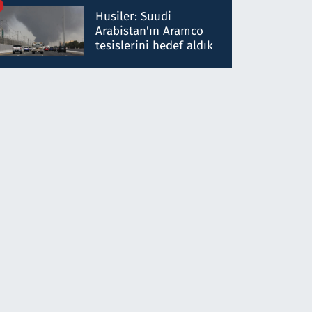
talimat verdi, ben
Husiler: Suudi
gönderdim
Arabistan'ın Aramco
tesislerini hedef aldık