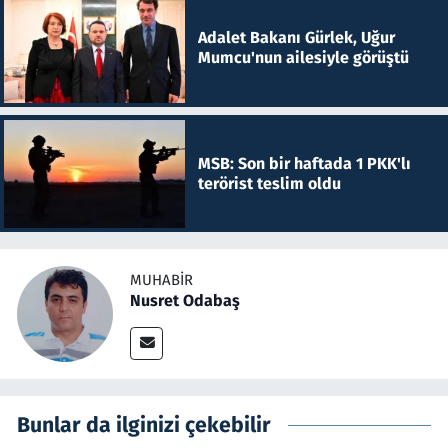
Adalet Bakanı Gürlek, Uğur
Mumcu'nun ailesiyle görüştü
MSB: Son bir haftada 1 PKK'lı
terörist teslim oldu
MUHABIR
Nusret Odabaş
Bunlar da ilginizi çekebilir