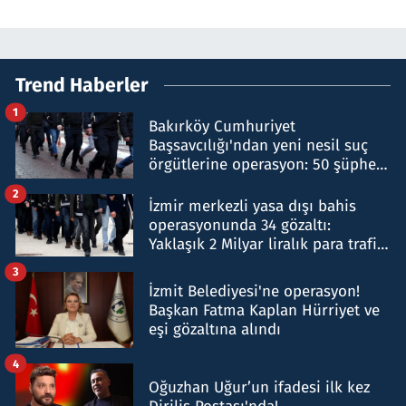
Trend Haberler
1
Bakırköy Cumhuriyet
Başsavcılığı'ndan yeni nesil suç
örgütlerine operasyon: 50 şüpheli
hakkında gözaltı kararı
2
İzmir merkezli yasa dışı bahis
operasyonunda 34 gözaltı:
Yaklaşık 2 Milyar liralık para trafiği
tespit edildi
3
İzmit Belediyesi'ne operasyon!
Başkan Fatma Kaplan Hürriyet ve
eşi gözaltına alındı
4
Oğuzhan Uğur’un ifadesi ilk kez