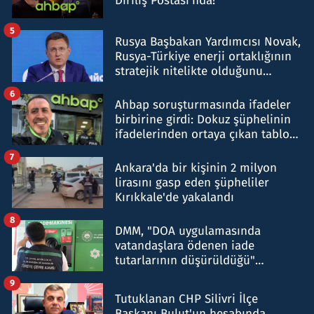
Diriliş Postası'nda!
5
Rusya Başbakan Yardımcısı Novak,
Rusya-Türkiye enerji ortaklığının
stratejik nitelikte olduğunu
belirtti
6
Ahbap soruşturmasında ifadeler
birbirine girdi: Dokuz şüphelinin
ifadelerinden ortaya çıkan tablo
şok etti
7
Ankara'da bir kişinin 2 milyon
lirasını gasp eden şüpheliler
Kırıkkale'de yakalandı
8
DMM, "DOA uygulamasında
vatandaşlara ödenen iade
tutarlarının düşürüldüğü"
iddiasını yalanladı
9
Tutuklanan CHP Silivri İlçe
Başkanı Bulut'un hesabında