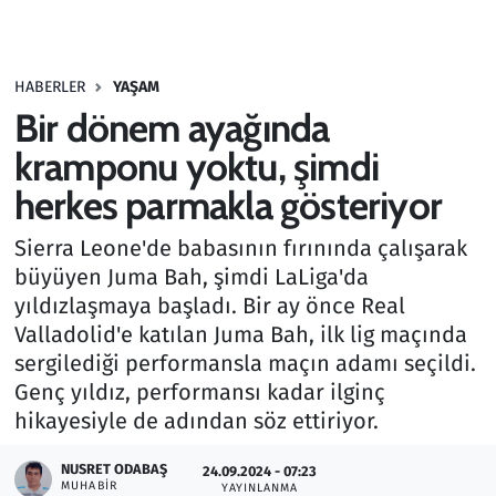
Gündem
HABERLER
YAŞAM
Haber
Bir dönem ayağında
Kültür Sanat
kramponu yoktu, şimdi
herkes parmakla gösteriyor
Kurumsal Haberler
Sierra Leone'de babasının fırınında çalışarak
Lezzet Durağı
büyüyen Juma Bah, şimdi LaLiga'da
yıldızlaşmaya başladı. Bir ay önce Real
Memur ve Kamu
Valladolid'e katılan Juma Bah, ilk lig maçında
sergilediği performansla maçın adamı seçildi.
Otomobil
Genç yıldız, performansı kadar ilginç
hikayesiyle de adından söz ettiriyor.
Oyun
NUSRET ODABAŞ
24.09.2024 - 07:23
MUHABIR
Ramazan
YAYINLANMA