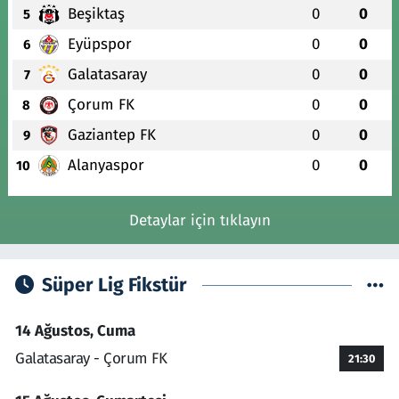
Beşiktaş
0
0
5
Eyüpspor
0
0
6
Galatasaray
0
0
7
Çorum FK
0
0
8
Gaziantep FK
0
0
9
Alanyaspor
0
0
10
Detaylar için tıklayın
Süper Lig Fikstür
14 Ağustos, Cuma
Galatasaray - Çorum FK
21:30