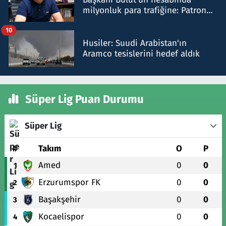
milyonluk para trafiğine: Patron
talimat verdi, ben gönderdim
10
Husiler: Suudi Arabistan'ın
Aramco tesislerini hedef aldık
Süper Lig Puan Durumu
Süper Lig
#
Takım
O
P
Amed
0
0
1
Erzurumspor FK
0
0
2
Başakşehir
0
0
3
Kocaelispor
0
0
4