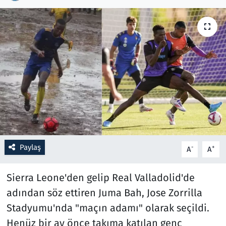
Resmi İlanlar
Rüya Tabirleri
Sağlık
Savunma Sanayi
Seçim 2023
Paylaş
-
+
A
A
Spor
Sierra Leone'den gelip Real Valladolid'de
Teknoloji ve Bilim
adından söz ettiren Juma Bah, Jose Zorrilla
Televizyon
Stadyumu'nda "maçın adamı" olarak seçildi.
Henüz bir ay önce takıma katılan genç