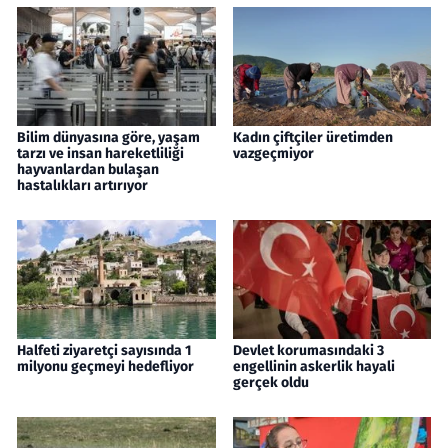
Bilim dünyasına göre, yaşam
Kadın çiftçiler üretimden
tarzı ve insan hareketliliği
vazgeçmiyor
hayvanlardan bulaşan
hastalıkları artırıyor
Halfeti ziyaretçi sayısında 1
Devlet korumasındaki 3
milyonu geçmeyi hedefliyor
engellinin askerlik hayali
gerçek oldu