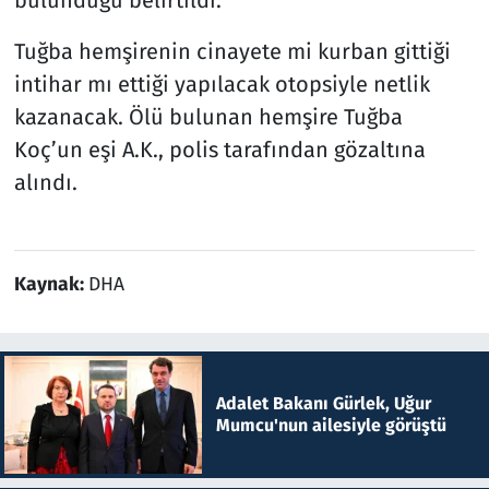
Tuğba hemşirenin cinayete mi kurban gittiği
intihar mı ettiği yapılacak otopsiyle netlik
kazanacak. Ölü bulunan hemşire Tuğba
Koç’un eşi A.K., polis tarafından gözaltına
alındı.
Kaynak:
DHA
Adalet Bakanı Gürlek, Uğur
Mumcu'nun ailesiyle görüştü