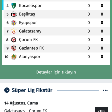
Kocaelispor
0
0
4
Beşiktaş
0
0
5
Eyüpspor
0
0
6
Galatasaray
0
0
7
Çorum FK
0
0
8
Gaziantep FK
0
0
9
Alanyaspor
0
0
10
Detaylar için tıklayın
Süper Lig Fikstür
14 Ağustos, Cuma
Galatasaray - Çorum FK
21:30