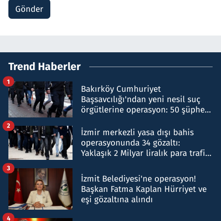
Gönder
Trend Haberler
1
Bakırköy Cumhuriyet
Başsavcılığı'ndan yeni nesil suç
örgütlerine operasyon: 50 şüpheli
hakkında gözaltı kararı
2
İzmir merkezli yasa dışı bahis
operasyonunda 34 gözaltı:
Yaklaşık 2 Milyar liralık para trafiği
tespit edildi
3
İzmit Belediyesi'ne operasyon!
Başkan Fatma Kaplan Hürriyet ve
eşi gözaltına alındı
4