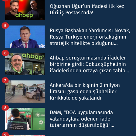
Oğuzhan Uğur’un ifadesi ilk kez
Diriliş Postası'nda!
5
Rusya Başbakan Yardımcısı Novak,
Rusya-Türkiye enerji ortaklığının
stratejik nitelikte olduğunu
belirtti
6
Ahbap soruşturmasında ifadeler
birbirine girdi: Dokuz şüphelinin
ifadelerinden ortaya çıkan tablo
şok etti
7
Ankara'da bir kişinin 2 milyon
lirasını gasp eden şüpheliler
Kırıkkale'de yakalandı
8
DMM, "DOA uygulamasında
vatandaşlara ödenen iade
tutarlarının düşürüldüğü"
iddiasını yalanladı
9