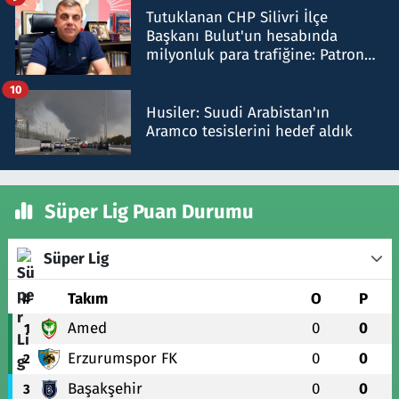
Tutuklanan CHP Silivri İlçe
Başkanı Bulut'un hesabında
milyonluk para trafiğine: Patron
talimat verdi, ben gönderdim
10
Husiler: Suudi Arabistan'ın
Aramco tesislerini hedef aldık
Süper Lig Puan Durumu
Süper Lig
#
Takım
O
P
Amed
0
0
1
Erzurumspor FK
0
0
2
Başakşehir
0
0
3