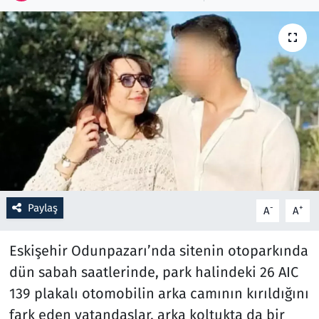
Resmi İlanlar
Rüya Tabirleri
Sağlık
Savunma Sanayi
Seçim 2023
Paylaş
-
+
A
A
Spor
Eskişehir Odunpazarı’nda sitenin otoparkında
Teknoloji ve Bilim
dün sabah saatlerinde, park halindeki 26 AIC
Televizyon
139 plakalı otomobilin arka camının kırıldığını
fark eden vatandaşlar, arka koltukta da bir