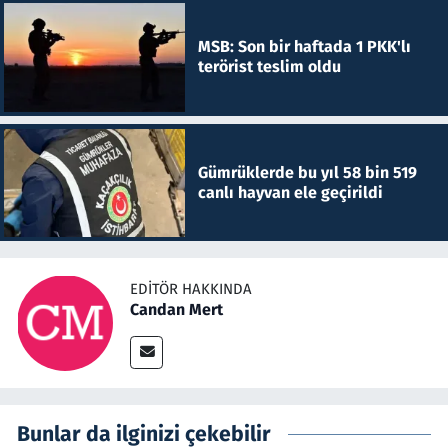
MSB: Son bir haftada 1 PKK'lı
terörist teslim oldu
Gümrüklerde bu yıl 58 bin 519
canlı hayvan ele geçirildi
EDITÖR HAKKINDA
Candan Mert
Bunlar da ilginizi çekebilir