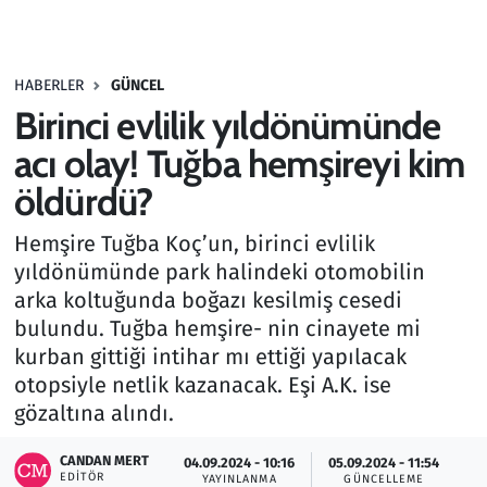
Gündem
HABERLER
GÜNCEL
Haber
Birinci evlilik yıldönümünde
Kültür Sanat
acı olay! Tuğba hemşireyi kim
öldürdü?
Kurumsal Haberler
Hemşire Tuğba Koç’un, birinci evlilik
Lezzet Durağı
yıldönümünde park halindeki otomobilin
arka koltuğunda boğazı kesilmiş cesedi
Memur ve Kamu
bulundu. Tuğba hemşire- nin cinayete mi
kurban gittiği intihar mı ettiği yapılacak
Otomobil
otopsiyle netlik kazanacak. Eşi A.K. ise
gözaltına alındı.
Oyun
CANDAN MERT
04.09.2024 - 10:16
05.09.2024 - 11:54
EDITÖR
Ramazan
YAYINLANMA
GÜNCELLEME