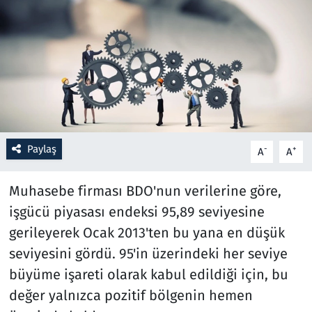
Resmi İlanlar
Rüya Tabirleri
Sağlık
Savunma Sanayi
Paylaş
-
+
A
A
Seçim 2023
Muhasebe firması BDO'nun verilerine göre,
Spor
işgücü piyasası endeksi 95,89 seviyesine
gerileyerek Ocak 2013'ten bu yana en düşük
Teknoloji ve Bilim
seviyesini gördü. 95'in üzerindeki her seviye
büyüme işareti olarak kabul edildiği için, bu
Televizyon
değer yalnızca pozitif bölgenin hemen