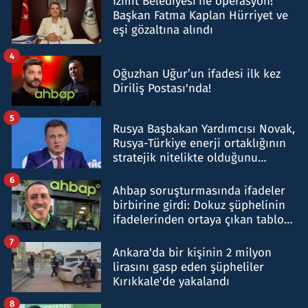
İzmit Belediyesi'ne operasyon!
Başkan Fatma Kaplan Hürriyet ve
eşi gözaltına alındı
4
Oğuzhan Uğur’un ifadesi ilk kez
Diriliş Postası'nda!
5
Rusya Başbakan Yardımcısı Novak,
Rusya-Türkiye enerji ortaklığının
stratejik nitelikte olduğunu
belirtti
6
Ahbap soruşturmasında ifadeler
birbirine girdi: Dokuz şüphelinin
ifadelerinden ortaya çıkan tablo
şok etti
7
Ankara'da bir kişinin 2 milyon
lirasını gasp eden şüpheliler
Kırıkkale'de yakalandı
8