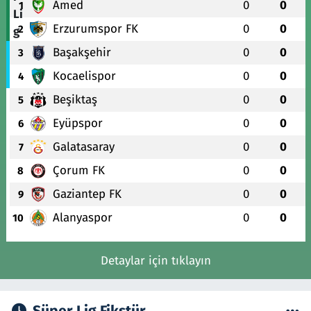
Amed
0
0
1
Erzurumspor FK
0
0
2
Başakşehir
0
0
3
Kocaelispor
0
0
4
Beşiktaş
0
0
5
Eyüpspor
0
0
6
Galatasaray
0
0
7
Çorum FK
0
0
8
Gaziantep FK
0
0
9
Alanyaspor
0
0
10
Detaylar için tıklayın