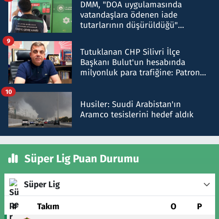
DMM, "DOA uygulamasında
vatandaşlara ödenen iade
tutarlarının düşürüldüğü"
iddiasını yalanladı
9
Tutuklanan CHP Silivri İlçe
Başkanı Bulut'un hesabında
milyonluk para trafiğine: Patron
talimat verdi, ben gönderdim
10
Husiler: Suudi Arabistan'ın
Aramco tesislerini hedef aldık
Süper Lig Puan Durumu
Süper Lig
#
Takım
O
P