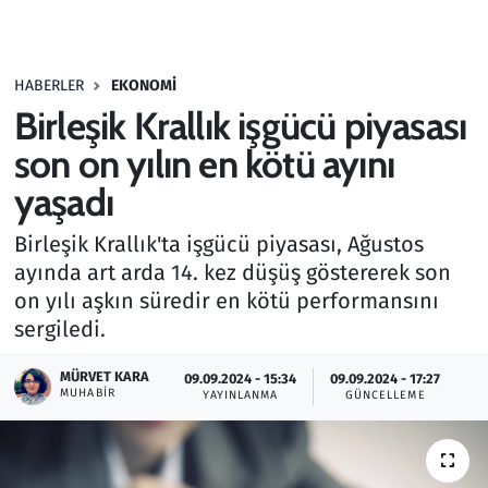
Gündem
HABERLER
EKONOMI
Haber
Birleşik Krallık işgücü piyasası
Kültür Sanat
son on yılın en kötü ayını
yaşadı
Kurumsal Haberler
Birleşik Krallık'ta işgücü piyasası, Ağustos
Lezzet Durağı
ayında art arda 14. kez düşüş göstererek son
on yılı aşkın süredir en kötü performansını
Memur ve Kamu
sergiledi.
Otomobil
MÜRVET KARA
09.09.2024 - 15:34
09.09.2024 - 17:27
MUHABIR
YAYINLANMA
GÜNCELLEME
Oyun
Ramazan