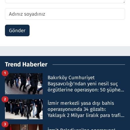
Gönder
Trend Haberler
1
Bakırköy Cumhuriyet
Başsavcılığı'ndan yeni nesil suç
örgütlerine operasyon: 50 şüpheli
hakkında gözaltı kararı
2
İzmir merkezli yasa dışı bahis
operasyonunda 34 gözaltı:
Yaklaşık 2 Milyar liralık para trafiği
tespit edildi
3