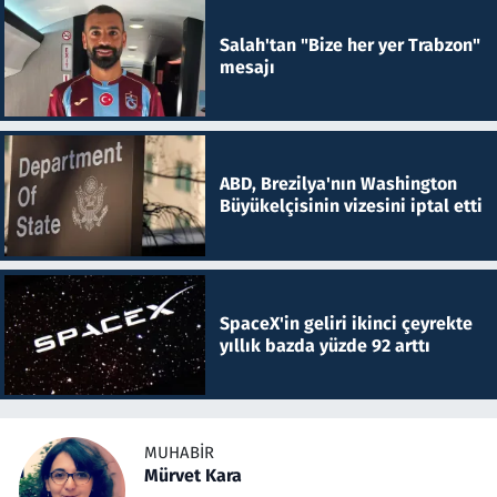
Salah'tan "Bize her yer Trabzon"
mesajı
ABD, Brezilya'nın Washington
Büyükelçisinin vizesini iptal etti
SpaceX'in geliri ikinci çeyrekte
yıllık bazda yüzde 92 arttı
MUHABIR
Mürvet Kara