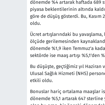
dönemde %4 artarak haftada 689 ster
piyasa beklentilerinin altında kald
göre de düşüş gösterdi. Bu, Kasım 
oldu.
Ücret artışlarındaki bu yavaşlama,
ölçüde gerilemesinden kaynaklandı
dönemde %1,9 iken Temmuz'a kadar
sektörde ise maaş artışı %5,1'den %4
Bu düşüşte, geçtiğimiz yıl Haziran
Ulusal Sağlık Hizmeti (NHS) person
etkili oldu.
Bonuslar hariç ortalama maaşlar i
dönemde %5,1 artarak 647 sterline y