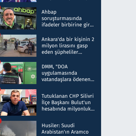
ortaklığının stratejik
nitelikte olduğunu
Ahbap
belirtti
soruşturmasında
ifadeler birbirine girdi:
Dokuz şüphelinin
ifadelerinden ortaya
Ankara'da bir kişinin 2
çıkan tablo şok etti
milyon lirasını gasp
eden şüpheliler
Kırıkkale'de yakalandı
DMM, "DOA
uygulamasında
vatandaşlara ödenen
iade tutarlarının
düşürüldüğü" iddiasını
Tutuklanan CHP Silivri
yalanladı
İlçe Başkanı Bulut'un
hesabında milyonluk
para trafiğine: Patron
talimat verdi, ben
Husiler: Suudi
gönderdim
Arabistan'ın Aramco