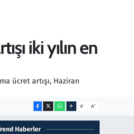
ışı iki yılın en
ma ücret artışı, Haziran
-
+
A
A
Trend Haberler