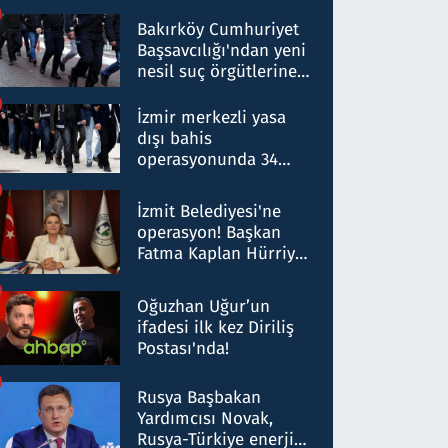
Bakırköy Cumhuriyet
Başsavcılığı'ndan yeni
nesil suç örgütlerine
operasyon: 50 şüpheli
hakkında gözaltı kararı
İzmir merkezli yasa
dışı bahis
operasyonunda 34
gözaltı: Yaklaşık 2
Milyar liralık para
İzmit Belediyesi'ne
trafiği tespit edildi
operasyon! Başkan
Fatma Kaplan Hürriyet
ve eşi gözaltına alındı
Oğuzhan Uğur’un
ifadesi ilk kez Diriliş
Postası'nda!
Rusya Başbakan
Yardımcısı Novak,
Rusya-Türkiye enerji