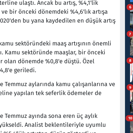
line ulaştı. Ancak bu artış, %4,1'lik
6
ı ve bir önceki dönemdeki %4,6'lık artışa
2020'den bu yana kaydedilen en düşük artış
7
 kamu sektöründeki maaş artışının önemli
. Kamu sektöründe maaşlar, bir önceki
 olan dönemde %0,8'e düştü. Özel
8
,8'e geriledi.
 ve Temmuz aylarında kamu çalışanlarına ve
9
eline yapılan tek seferlik ödemeler de
se Temmuz ayında sona eren üç aylık
10
ükseldi. Analist beklentileriyle uyumlu