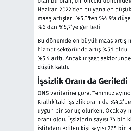
olan bu oran, bir önceki dönemdeki
Haziran 2022'den bu yana en düşük 
maaş artışları %5,3'ten %4,9'a düşe
%6’dan %5,7’ye geriledi.
Bu dönemde en büyük maaş artışını
hizmet sektöründe artış %5,1 oldu.
%5,4 arttı. Ancak inşaat sektöründe
düşük kaldı.
İşsizlik Oranı da Geriledi
ONS verilerine göre, Temmuz ayınd
Krallık’taki işsizlik oranı da %4,2’d
uygun bir sonuç olurken, Ocak ayın
oranı oldu. İşsizlerin sayısı 74 bin 
istihdam edilen kişi sayısı 265 bin a