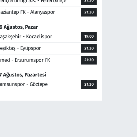
ençlerbirliği S.K. - Fenerbahçe
21:30
aziantep FK - Alanyaspor
21:30
6 Ağustos, Pazar
aşakşehir - Kocaelispor
19:00
eşiktaş - Eyüpspor
21:30
med - Erzurumspor FK
21:30
7 Ağustos, Pazartesi
amsunspor - Göztepe
21:30