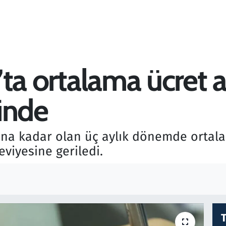
’ta ortalama ücret art
inde
yına kadar olan üç aylık dönemde ortala
viyesine geriledi.