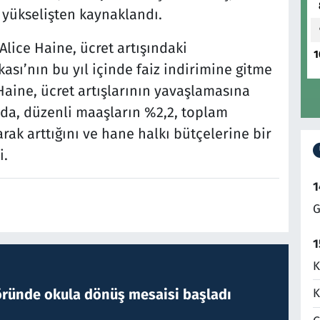
 yükselişten kaynaklandı.
 Alice Haine, ücret artışındaki
1
sı’nın bu yıl içinde faiz indirimine gitme
. Haine, ücret artışlarının yavaşlamasına
da, düzenli maaşların %2,2, toplam
arak arttığını ve hane halkı bütçelerine bir
i.
1
G
1
K
öründe okula dönüş mesaisi başladı
K