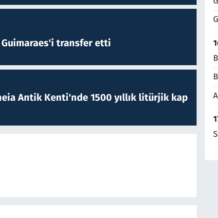
G
G
Guimaraes'i transfer etti
1
B
B
A
eia Antik Kenti'nde 1500 yıllık litürjik kap
1
S