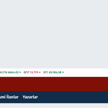
ALTIN
6664.02
BİST
13.779
BTC
65.184,38
mi İlanlar
Yazarlar