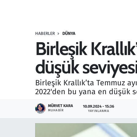
Resmi İlanlar
Rüya Tabirleri
HABERLER
DÜNYA
Birleşik Krallık
Sağlık
düşük seviyes
Savunma Sanayi
Seçim 2023
Birleşik Krallık’ta Temmuz a
2022'den bu yana en düşük se
Spor
MÜRVET KARA
10.09.2024 - 15:36
Teknoloji ve Bilim
MUHABIR
YAYINLANMA
Televizyon