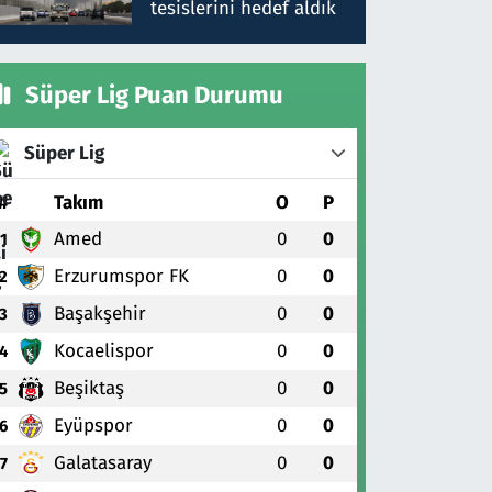
tesislerini hedef aldık
Süper Lig Puan Durumu
Süper Lig
#
Takım
O
P
Amed
0
0
1
Erzurumspor FK
0
0
2
Başakşehir
0
0
3
Kocaelispor
0
0
4
Beşiktaş
0
0
5
Eyüpspor
0
0
6
Galatasaray
0
0
7