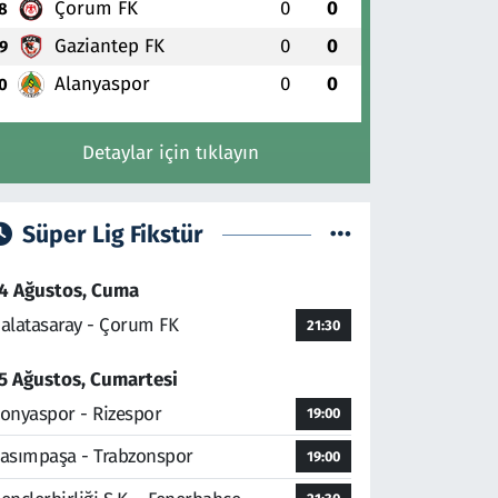
Çorum FK
0
0
8
Gaziantep FK
0
0
9
Alanyaspor
0
0
0
Detaylar için tıklayın
Süper Lig Fikstür
4 Ağustos, Cuma
alatasaray - Çorum FK
21:30
5 Ağustos, Cumartesi
onyaspor - Rizespor
19:00
asımpaşa - Trabzonspor
19:00