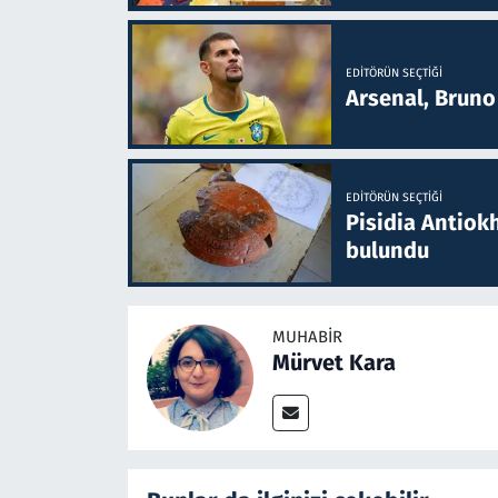
EDITÖRÜN SEÇTIĞI
Arsenal, Bruno 
EDITÖRÜN SEÇTIĞI
Pisidia Antiokh
bulundu
MUHABIR
Mürvet Kara