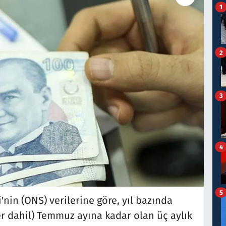
1
2
3
4
5
si'nin (ONS) verilerine göre, yıl bazında
er dahil) Temmuz ayına kadar olan üç aylık