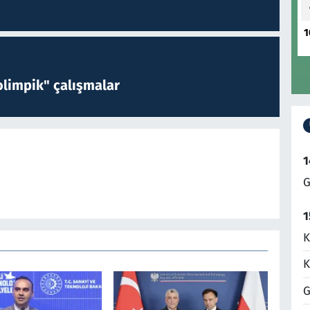
1
limpik" çalışmalar
1
G
1
K
K
G