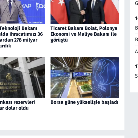
G
1
B
Teknoloji Bakanı
Ticaret Bakanı Bolat, Polonya
yılda ihracatımızı 36
Ekonomi ve Maliye Bakanı ile
B
ardan 278 milyar
görüştü
ardık
A
1
S
kası rezervleri
Borsa güne yükselişle başladı
ar dolar oldu