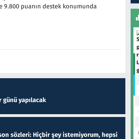
0 ve 9.800 puanın destek konumunda
r günü yapılacak
on sözleri: Hiçbir şey istemiyorum, hepsi