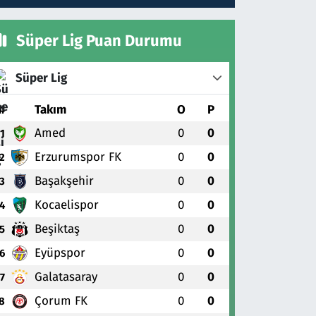
Süper Lig Puan Durumu
Süper Lig
#
Takım
O
P
Amed
0
0
1
Erzurumspor FK
0
0
2
Başakşehir
0
0
3
Kocaelispor
0
0
4
Beşiktaş
0
0
5
Eyüpspor
0
0
6
Galatasaray
0
0
7
Çorum FK
0
0
8