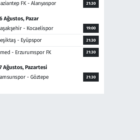
aziantep FK - Alanyaspor
21:30
6 Ağustos, Pazar
aşakşehir - Kocaelispor
19:00
eşiktaş - Eyüpspor
21:30
med - Erzurumspor FK
21:30
7 Ağustos, Pazartesi
amsunspor - Göztepe
21:30