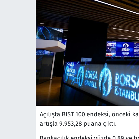
Açılışta BIST 100 endeksi, önceki k
artışla 9.953,28 puana çıktı.
Bankacılık endeksi yüzde 0,89 ve h