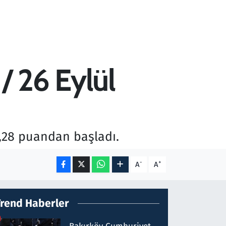
/ 26 Eylül
3,28 puandan başladı.
-
+
A
A
Trend Haberler