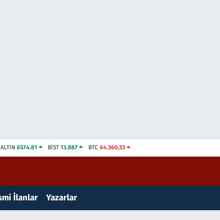
ALTIN
6574.81
BİST
13.887
BTC
64.360,53
mi İlanlar
Yazarlar