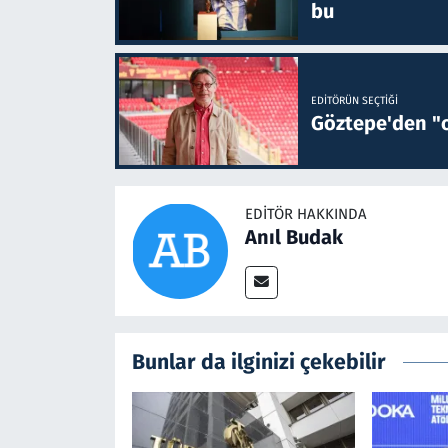
bu
EDITÖRÜN SEÇTIĞI
Göztepe'den "o
EDITÖR HAKKINDA
Anıl Budak
Bunlar da ilginizi çekebilir