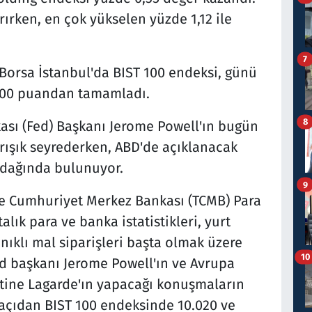
ırken, en çok yükselen yüzde 1,12 ile
7
en Borsa İstanbul'da BIST 100 endeksi, günü
1,00 puandan tamamladı.
8
ası (Fed) Başkanı Jerome Powell'ın bugün
rışık seyrederken, ABD'de açıklanacak
odağında bulunuyor.
9
iye Cumhuriyet Merkez Bankası (TCMB) Para
talık para ve banka istatistikleri, yurt
ıklı mal siparişleri başta olmak üzere
10
d başkanı Jerome Powell'ın ve Avrupa
stine Lagarde'ın yapacağı konuşmaların
k açıdan BIST 100 endeksinde 10.020 ve