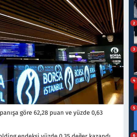
2
3
4
5
apanışa göre 62,28 puan ve yüzde 0,63
olding endeksi yüzde 0,35 değer kazandı.
6