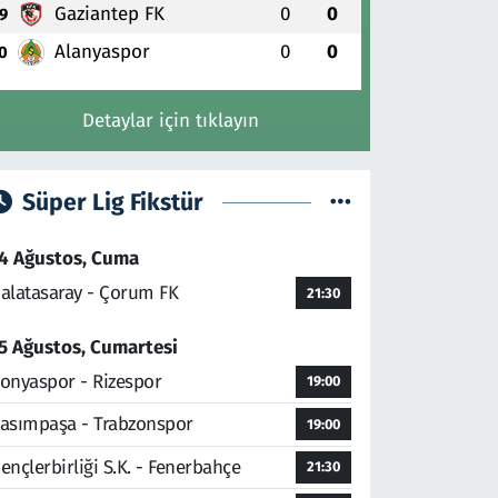
Gaziantep FK
0
0
9
Alanyaspor
0
0
0
Detaylar için tıklayın
Süper Lig Fikstür
4 Ağustos, Cuma
alatasaray - Çorum FK
21:30
5 Ağustos, Cumartesi
onyaspor - Rizespor
19:00
asımpaşa - Trabzonspor
19:00
ençlerbirliği S.K. - Fenerbahçe
21:30