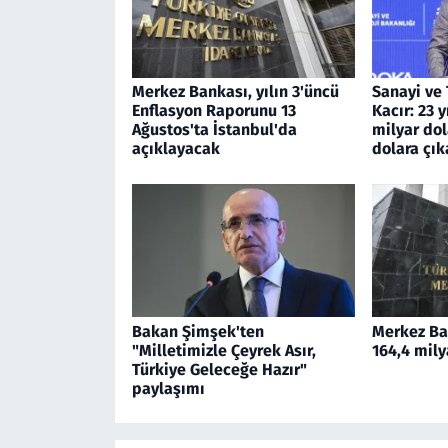
Merkez Bankası, yılın 3'üncü
Sanayi ve 
Enflasyon Raporunu 13
Kacır: 23 
Ağustos'ta İstanbul'da
milyar dol
açıklayacak
dolara çık
Bakan Şimşek'ten
Merkez Ban
"Milletimizle Çeyrek Asır,
164,4 mily
Türkiye Geleceğe Hazır"
paylaşımı