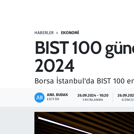
Resmi İlanlar
Rüya Tabirleri
HABERLER
EKONOMI
BIST 100 güne 
Sağlık
2024
Savunma Sanayi
Seçim 2023
Borsa İstanbul'da BIST 100 e
Spor
ANIL BUDAK
26.09.2024 - 10:20
26.09.202
EDITÖR
YAYINLANMA
GÜNCE
Teknoloji ve Bilim
Televizyon