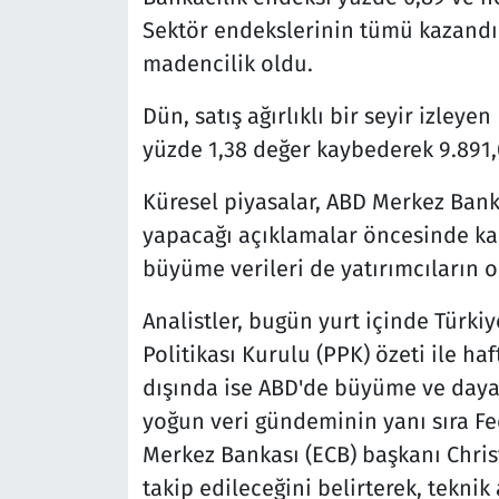
Sektör endekslerinin tümü kazandır
madencilik oldu.
Dün, satış ağırlıklı bir seyir izley
yüzde 1,38 değer kaybederek 9.89
Küresel piyasalar, ABD Merkez Bank
yapacağı açıklamalar öncesinde ka
büyüme verileri de yatırımcıların 
Analistler, bugün yurt içinde Türk
Politikası Kurulu (PPK) özeti ile haf
dışında ise ABD'de büyüme ve dayan
yoğun veri gündeminin yanı sıra Fe
Merkez Bankası (ECB) başkanı Chri
takip edileceğini belirterek, tekni