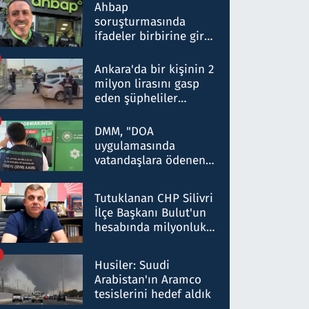
nitelikte olduğunu
Ahbap
belirtti
soruşturmasında
ifadeler birbirine girdi:
Dokuz şüphelinin
ifadelerinden ortaya
Ankara'da bir kişinin 2
çıkan tablo şok etti
milyon lirasını gasp
eden şüpheliler
Kırıkkale'de yakalandı
DMM, "DOA
uygulamasında
vatandaşlara ödenen
iade tutarlarının
düşürüldüğü" iddiasını
Tutuklanan CHP Silivri
yalanladı
İlçe Başkanı Bulut'un
hesabında milyonluk
para trafiğine: Patron
talimat verdi, ben
Husiler: Suudi
gönderdim
Arabistan'ın Aramco
tesislerini hedef aldık