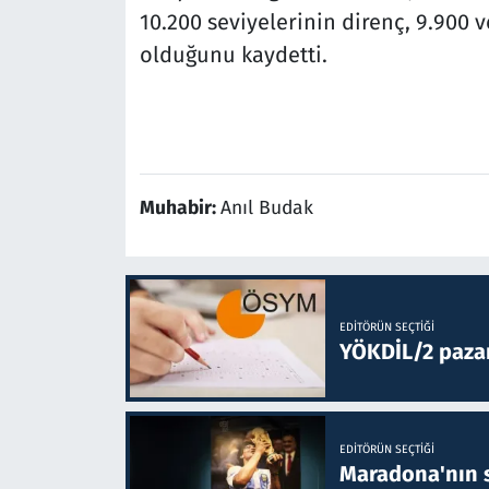
10.200 seviyelerinin direnç, 9.90
olduğunu kaydetti.
Muhabir:
Anıl Budak
EDITÖRÜN SEÇTIĞI
YÖKDİL/2 paza
EDITÖRÜN SEÇTIĞI
Maradona'nın s