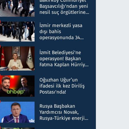
Bakırköy Cumhuriyet
Başsavcılığı'ndan yeni
nesil suç örgütlerine
operasyon: 50 şüpheli
hakkında gözaltı kararı
İzmir merkezli yasa
dışı bahis
operasyonunda 34
gözaltı: Yaklaşık 2
Milyar liralık para
İzmit Belediyesi'ne
trafiği tespit edildi
operasyon! Başkan
Fatma Kaplan Hürriyet
ve eşi gözaltına alındı
Oğuzhan Uğur’un
ifadesi ilk kez Diriliş
Postası'nda!
Rusya Başbakan
Yardımcısı Novak,
Rusya-Türkiye enerji
ortaklığının stratejik