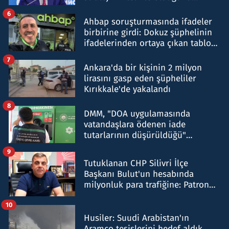
belirtti
6
Ahbap soruşturmasında ifadeler
birbirine girdi: Dokuz şüphelinin
ifadelerinden ortaya çıkan tablo
şok etti
7
Ankara'da bir kişinin 2 milyon
lirasını gasp eden şüpheliler
Kırıkkale'de yakalandı
8
DMM, "DOA uygulamasında
vatandaşlara ödenen iade
tutarlarının düşürüldüğü"
iddiasını yalanladı
9
Tutuklanan CHP Silivri İlçe
Başkanı Bulut'un hesabında
milyonluk para trafiğine: Patron
talimat verdi, ben gönderdim
10
Husiler: Suudi Arabistan'ın
Aramco tesislerini hedef aldık