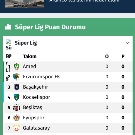
Süper Lig Puan Durumu
Süper Lig
#
Takım
O
P
Amed
0
0
1
Erzurumspor FK
0
0
2
Başakşehir
0
0
3
Kocaelispor
0
0
4
Beşiktaş
0
0
5
Eyüpspor
0
0
6
Galatasaray
0
0
7