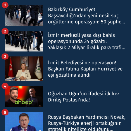
1
Bakırköy Cumhuriyet
Başsavcılığı'ndan yeni nesil suç
örgütlerine operasyon: 50 şüpheli
hakkında gözaltı kararı
2
İzmir merkezli yasa dışı bahis
operasyonunda 34 gözaltı:
Yaklaşık 2 Milyar liralık para trafiği
tespit edildi
3
İzmit Belediyesi'ne operasyon!
Başkan Fatma Kaplan Hürriyet ve
eşi gözaltına alındı
4
Oğuzhan Uğur’un ifadesi ilk kez
Diriliş Postası'nda!
5
Rusya Başbakan Yardımcısı Novak,
Rusya-Türkiye enerji ortaklığının
stratejik nitelikte olduğunu