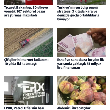
Ticaret Bakanlığı, 80 ülkeye
Türkiye'nin yurt dışı enerji
yönelik 107 sektörel pazar
stratejisi 3 kıtada kara ve
araştırması hazırladı
denizde güçlü ortaklıklarla
büyüyor
Çiftçilerin internet kullanımı
Esnaf ve sanatkara bu yılın ilk
10 yılda iki katını aştı
yarısında yaklaşık 75 milyar
lira finansman
EPDK, Petrol Ofisi'nin bazı
Akdenizli ihracatçılar