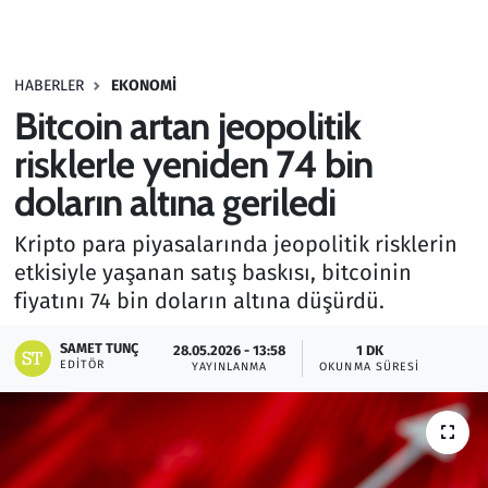
Gündem
HABERLER
EKONOMI
Haber
Bitcoin artan jeopolitik
Kültür Sanat
risklerle yeniden 74 bin
doların altına geriledi
Kurumsal Haberler
Kripto para piyasalarında jeopolitik risklerin
Lezzet Durağı
etkisiyle yaşanan satış baskısı, bitcoinin
fiyatını 74 bin doların altına düşürdü.
Memur ve Kamu
SAMET TUNÇ
28.05.2026 - 13:58
1 DK
EDITÖR
YAYINLANMA
OKUNMA SÜRESI
Otomobil
Oyun
Ramazan