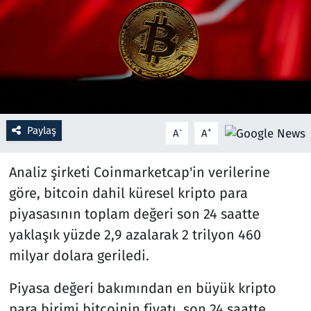
Resmi İlanlar
Rüya Tabirleri
Sağlık
Paylaş
-
+
A
A
Savunma Sanayi
Analiz şirketi Coinmarketcap'in verilerine
Seçim 2023
göre, bitcoin dahil küresel kripto para
Spor
piyasasının toplam değeri son 24 saatte
yaklaşık yüzde 2,9 azalarak 2 trilyon 460
Teknoloji ve Bilim
milyar dolara geriledi.
Televizyon
Piyasa değeri bakımından en büyük kripto
para birimi bitcoinin fiyatı, son 24 saatte