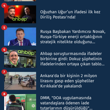
4
Oğuzhan Uğur’un ifadesi ilk kez
Diriliş Postası'nda!
5
Rusya Başbakan Yardımcısı Novak,
Rusya-Türkiye enerji ortaklığının
stratejik nitelikte olduğunu
belirtti
6
Ahbap soruşturmasında ifadeler
birbirine girdi: Dokuz şüphelinin
ifadelerinden ortaya çıkan tablo
şok etti
7
Ankara'da bir kişinin 2 milyon
lirasını gasp eden şüpheliler
Kırıkkale'de yakalandı
8
DMM, "DOA uygulamasında
vatandaşlara ödenen iade
tutarlarının düşürüldüğü"