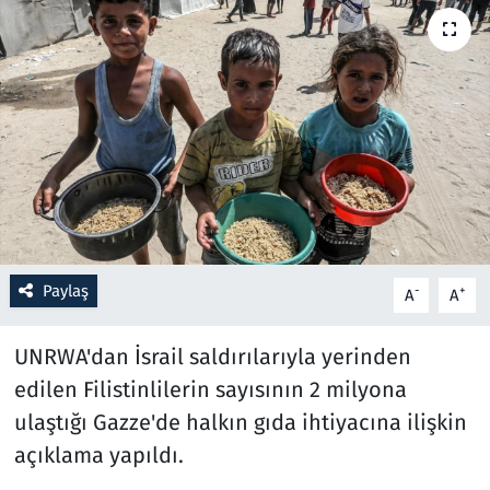
Resmi İlanlar
Rüya Tabirleri
Sağlık
Savunma Sanayi
Seçim 2023
Paylaş
-
+
A
A
Spor
UNRWA'dan İsrail saldırılarıyla yerinden
Teknoloji ve Bilim
edilen Filistinlilerin sayısının 2 milyona
ulaştığı Gazze'de halkın gıda ihtiyacına ilişkin
Televizyon
açıklama yapıldı.