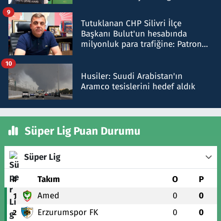
iddiasını yalanladı
9
Tutuklanan CHP Silivri İlçe
Başkanı Bulut'un hesabında
milyonluk para trafiğine: Patron
talimat verdi, ben gönderdim
10
Husiler: Suudi Arabistan'ın
Aramco tesislerini hedef aldık
Süper Lig Puan Durumu
Süper Lig
#
Takım
O
P
Amed
0
0
1
Erzurumspor FK
0
0
2