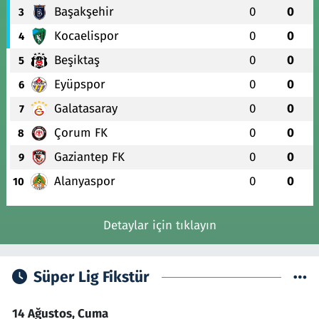
Başakşehir
0
0
3
Kocaelispor
0
0
4
Beşiktaş
0
0
5
Eyüpspor
0
0
6
Galatasaray
0
0
7
Çorum FK
0
0
8
Gaziantep FK
0
0
9
Alanyaspor
0
0
10
Detaylar için tıklayın
Süper Lig Fikstür
14 Ağustos, Cuma