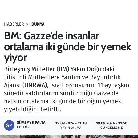
Gündem
HABERLER
DÜNYA
Haber
BM: Gazze'de insanlar
Kültür Sanat
ortalama iki günde bir yemek
yiyor
Kurumsal Haberler
Birleşmiş Milletler (BM) Yakın Doğu'daki
Lezzet Durağı
Filistinli Mültecilere Yardım ve Bayındırlık
Ajansı (UNRWA), İsrail ordusunun 11 ayı aşkın
Memur ve Kamu
süredir saldırılarını sürdürdüğü Gazze'de
halkın ortalama iki günde bir öğün yemek
Otomobil
yiyebildiğini belirtti.
Oyun
SÜMEYYE PALTA
19.09.2024 - 11:38
19.09.2024 - 11:50
EDITÖR
YAYINLANMA
GÜNCELLEME
Ramazan