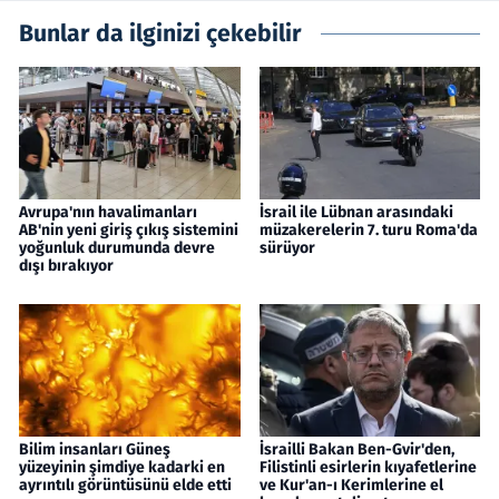
Bunlar da ilginizi çekebilir
Avrupa'nın havalimanları
İsrail ile Lübnan arasındaki
AB'nin yeni giriş çıkış sistemini
müzakerelerin 7. turu Roma'da
yoğunluk durumunda devre
sürüyor
dışı bırakıyor
Bilim insanları Güneş
İsrailli Bakan Ben-Gvir'den,
yüzeyinin şimdiye kadarki en
Filistinli esirlerin kıyafetlerine
ayrıntılı görüntüsünü elde etti
ve Kur'an-ı Kerimlerine el