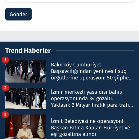
Gönder
Trend Haberler
1
Bakırköy Cumhuriyet
Başsavcılığı'ndan yeni nesil suç
örgütlerine operasyon: 50 şüpheli
hakkında gözaltı kararı
2
İzmir merkezli yasa dışı bahis
operasyonunda 34 gözaltı:
Yaklaşık 2 Milyar liralık para trafiği
tespit edildi
3
İzmit Belediyesi'ne operasyon!
Başkan Fatma Kaplan Hürriyet ve
eşi gözaltına alındı